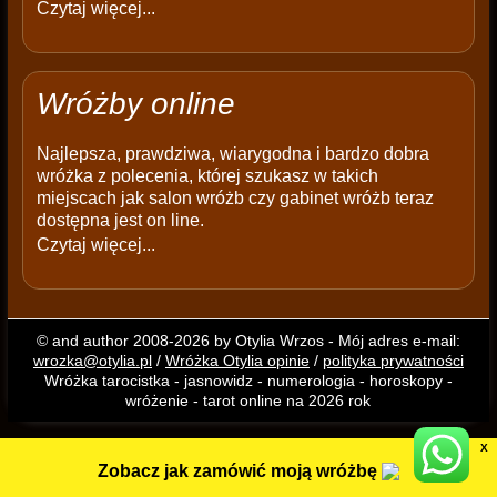
Czytaj więcej...
Wróżby online
Najlepsza, prawdziwa, wiarygodna i bardzo dobra
wróżka z polecenia, której szukasz w takich
miejscach jak salon wróżb czy gabinet wróżb teraz
dostępna jest on line.
Czytaj więcej...
© and author 2008-2026 by Otylia Wrzos - Mój adres e-mail:
wrozka@otylia.pl
/
Wróżka Otylia opinie
/
polityka prywatności
Wróżka tarocistka - jasnowidz - numerologia - horoskopy -
wróżenie - tarot online na 2026 rok
X
Zobacz jak zamówić moją wróżbę