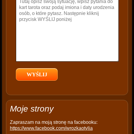
v
e
t
h
i
s
f
i
e
l
d
e
m
p
t
Moje strony
y
.
Zapraszam na moją stronę na facebooku:
https://www.facebook.com/wrozkaotylia