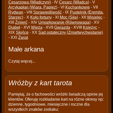
Cesarzowa (Władczyni)
- IV
Cesarz (Władca)
- V
Arcykapłan (Wiara, Papież)
- VI
Kochankowie
- VII
Rydwan
- VIII
Sprawiedliwość
- IX
Pustelnik (Eremita,
Starzec)
- X
Koło fortuny
- XI
Moc (Siła)
- XII
Wisielec
-
XIII
Źmierć
- XIV
Umiarkowanie (Równowaga)
- XV
Diabeł
- XVI
Wieża
- XVII
Gwiazda
- XVIII
Księżyc
-
XIX
Słońce
- XX
Sąd ostateczny (Zmartwychwstanie)
- XXI
Źwiat
Małe arkana
Czytaj więcej...
Wróżby z kart tarota
Pamiętaj, że o fachowości wróżki świadczą opinie jej
klientów. Oferuję rozkładanie kart na różne okresy np:
dzienne, tygodniowe, miesięczne i roczne dla
wszystkich znaków zodiaku: