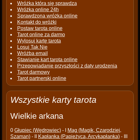
Wróżka która się sprawdza
Wróżka online 24h
Sprawdzona wróżka online
Kontakt do wróżki
Postaw tarota online
Tarot online za darmo
Wylosuj kartę tarota
Losuj Tak Nie
Wróżba email
Stawianie kart tarota online
Przepowiadanie przyszłości z daty urodzenia
Tarot darmowy
Tarot partnerski online
Wszystkie karty tarota
Wielkie arkana
0
Głupiec (Wędrowiec)
- I
Mag (Magik, Czarodziej,
Szaman)
- II
Kapłanka (Papieżyca, Arcykapłanka)
- III