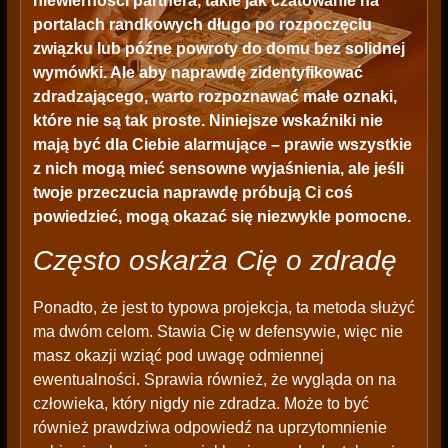
niewierności partnera, takie jak czatowanie na
portalach randkowych długo po rozpoczęciu
związku lub późne powroty do domu bez solidnej
wymówki. Ale aby naprawdę zidentyfikować
zdradzającego, warto rozpoznawać małe oznaki,
które nie są tak proste. Niniejsze wskaźniki nie
mają być dla Ciebie alarmujące – prawie wszystkie
z nich mogą mieć sensowne wyjaśnienia, ale jeśli
twoje przeczucia naprawdę próbują Ci coś
powiedzieć, mogą okazać się niezwykle pomocne.
Często oskarża Cię o zdradę
Ponadto, że jest to typowa projekcja, ta metoda służyć
ma dwóm celom. Stawia Cię w defensywie, więc nie
masz okazji wziąć pod uwagę odmiennej
ewentualności. Sprawia również, że wygląda on na
człowieka, który nigdy nie zdradza. Może to być
również prawdziwa odpowiedź na uprzytomnienie