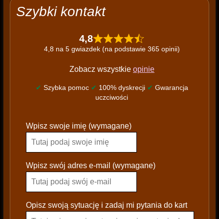
Szybki kontakt
4,8
4,8 na 5 gwiazdek (na podstawie 365 opinii)
Zobacz wszystkie
opinie
✔
Szybka pomoc
✔
100% dyskrecji
✔
Gwarancja
uczciwości
P
Wpisz swoje imię (wymagane)
l
e
a
s
Wpisz swój adres e-mail (wymagane)
e
l
e
Opisz swoją sytuację i zadaj mi pytania do kart
a