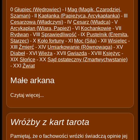
0
Głupiec (Wędrowiec)
- I
Mag (Magik, Czarodziej,
Szaman)
- II
Kapłanka (Papieżyca, Arcykapłanka)
- III
Cesarzowa (Władczyni)
- IV
Cesarz (Władca)
- V
Arcykapłan (Wiara, Papież)
- VI
Kochankowie
- VII
Rydwan
- VIII
Sprawiedliwość
- IX
Pustelnik (Eremita,
Starzec)
- X
Koło fortuny
- XI
Moc (Siła)
- XII
Wisielec
-
XIII
Źmierć
- XIV
Umiarkowanie (Równowaga)
- XV
Diabeł
- XVI
Wieża
- XVII
Gwiazda
- XVIII
Księżyc
-
XIX
Słońce
- XX
Sąd ostateczny (Zmartwychwstanie)
- XXI
Źwiat
Małe arkana
Czytaj więcej...
Wróżby z kart tarota
Pamiętaj, że o fachowości wróżki świadczą opinie jej