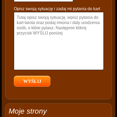
e
Opisz swoją sytuację i zadaj mi pytania do kart
a
v
e
t
h
i
s
f
i
e
l
d
e
m
p
t
Moje strony
y