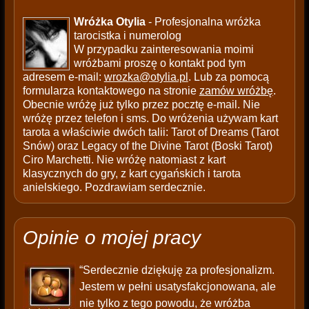
Wróżka Otylia
- Profesjonalna wróżka
tarocistka i numerolog
W przypadku zainteresowania moimi
wróżbami proszę o kontakt pod tym
adresem e-mail:
wrozka@otylia.pl
. Lub za pomocą
formularza kontaktowego na stronie
zamów wróżbę
.
Obecnie wróżę już tylko przez pocztę e-mail. Nie
wróżę przez telefon i sms. Do wróżenia używam kart
tarota a właściwie dwóch talii: Tarot of Dreams (Tarot
Snów) oraz Legacy of the Divine Tarot (Boski Tarot)
Ciro Marchetti. Nie wróżę natomiast z kart
klasycznych do gry, z kart cygańskich i tarota
anielskiego. Pozdrawiam serdecznie.
Opinie o mojej pracy
“Serdecznie dziękuję za profesjonalizm.
Jestem w pełni usatysfakcjonowana, ale
nie tylko z tego powodu, że wróżba