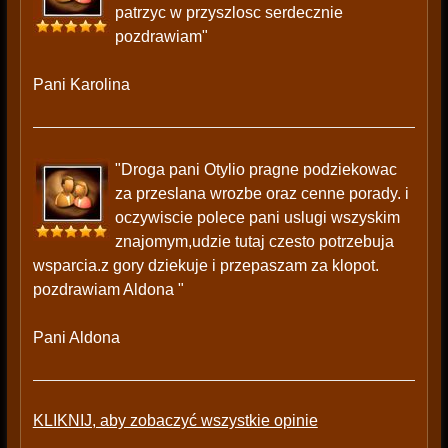
patrzyc w przyszlosc serdecznie
pozdrawiam"
Pani Karolina
"Droga pani Otylio pragne podziekowac
za przeslana wrozbe oraz cenne porady. i
oczywiscie polece pani uslugi wszyskim
znajomym,udzie tutaj czesto potrzebuja
wsparcia.z gory dziekuje i przepaszam za klopot.
pozdrawiam Aldona "
Pani Aldona
KLIKNIJ, aby zobaczyć wszystkie opinie