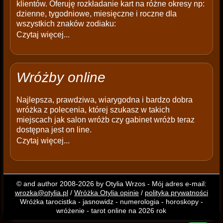
klientów. Oferuję rozkładanie kart na różne okresy np:
dzienne, tygodniowe, miesięczne i roczne dla
wszystkich znaków zodiaku:
Czytaj więcej...
Wróżby online
Najlepsza, prawdziwa, wiarygodna i bardzo dobra
wróżka z polecenia, której szukasz w takich
miejscach jak salon wróżb czy gabinet wróżb teraz
dostępna jest on line.
Czytaj więcej...
© and author 2008-2026 by Otylia Wrzos - Mój adres e-mail:
wrozka@otylia.pl
/
Wróżka Otylia opinie
/
polityka prywatności
Wróżka tarocistka - jasnowidz - numerologia - horoskopy -
wróżenie - tarot online na 2026 rok