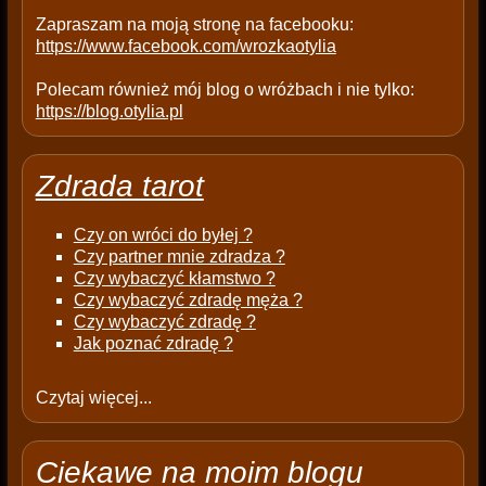
.
Zapraszam na moją stronę na facebooku:
https://www.facebook.com/wrozkaotylia
Polecam również mój blog o wróżbach i nie tylko:
https://blog.otylia.pl
Zdrada tarot
Czy on wróci do byłej ?
Czy partner mnie zdradza ?
Czy wybaczyć kłamstwo ?
Czy wybaczyć zdradę męża ?
Czy wybaczyć zdradę ?
Jak poznać zdradę ?
Czytaj więcej...
Ciekawe na moim blogu