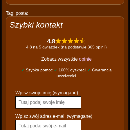
Tagi posta:
Szybki kontakt
4,8
4,8 na 5 gwiazdek (na podstawie 365 opinii)
Zobacz wszystkie
opinie
✔
Szybka pomoc
✔
100% dyskrecji
✔
Gwarancja
uczciwości
P
Wpisz swoje imię (wymagane)
l
e
a
s
Wpisz swój adres e-mail (wymagane)
e
l