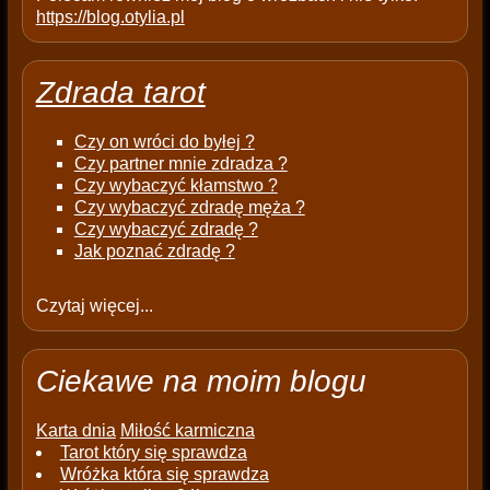
https://blog.otylia.pl
Zdrada tarot
Czy on wróci do byłej ?
Czy partner mnie zdradza ?
Czy wybaczyć kłamstwo ?
Czy wybaczyć zdradę męża ?
Czy wybaczyć zdradę ?
Jak poznać zdradę ?
Czytaj więcej...
Ciekawe na moim blogu
Karta dnia
Miłość karmiczna
Tarot który się sprawdza
Wróżka która się sprawdza