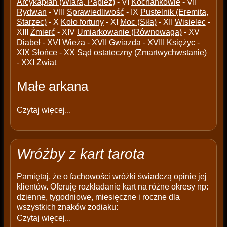
Arcykapłan (Wiara, Papież)
- VI
Kochankowie
- VII
Rydwan
- VIII
Sprawiedliwość
- IX
Pustelnik (Eremita,
Starzec)
- X
Koło fortuny
- XI
Moc (Siła)
- XII
Wisielec
-
XIII
Źmierć
- XIV
Umiarkowanie (Równowaga)
- XV
Diabeł
- XVI
Wieża
- XVII
Gwiazda
- XVIII
Księżyc
-
XIX
Słońce
- XX
Sąd ostateczny (Zmartwychwstanie)
- XXI
Źwiat
Małe arkana
Czytaj więcej...
Wróżby z kart tarota
Pamiętaj, że o fachowości wróżki świadczą opinie jej
klientów. Oferuję rozkładanie kart na różne okresy np:
dzienne, tygodniowe, miesięczne i roczne dla
wszystkich znaków zodiaku:
Czytaj więcej...