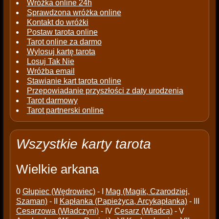
Wróżka online 24h
Sprawdzona wróżka online
Kontakt do wróżki
Postaw tarota online
Tarot online za darmo
Wylosuj kartę tarota
Losuj Tak Nie
Wróżba email
Stawianie kart tarota online
Przepowiadanie przyszłości z daty urodzenia
Tarot darmowy
Tarot partnerski online
Wszystkie karty tarota
Wielkie arkana
0
Głupiec (Wędrowiec)
- I
Mag (Magik, Czarodziej,
Szaman)
- II
Kapłanka (Papieżyca, Arcykapłanka)
- III
Cesarzowa (Władczyni)
- IV
Cesarz (Władca)
- V