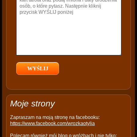
e
t
h
i
s
f
i
e
l
d
e
m
p
t
Moje strony
y
.
Zapraszam na moją stronę na facebooku:
https://www.facebook.com/wrozkaotylia
Polecam również mój blog o wróżbach i nie tylko: