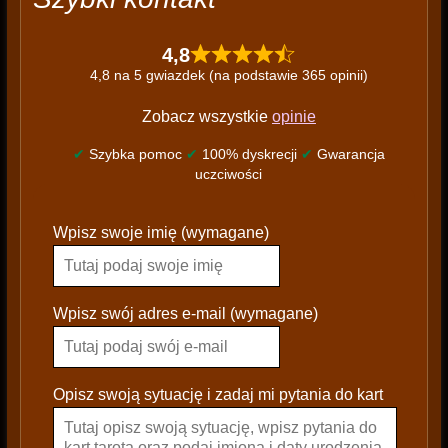
4,8
4,8 na 5 gwiazdek (na podstawie 365 opinii)
Zobacz wszystkie
opinie
✔
Szybka pomoc
✔
100% dyskrecji
✔
Gwarancja
uczciwości
P
Wpisz swoje imię (wymagane)
l
e
a
s
Wpisz swój adres e-mail (wymagane)
e
l
e
Opisz swoją sytuację i zadaj mi pytania do kart
a
v