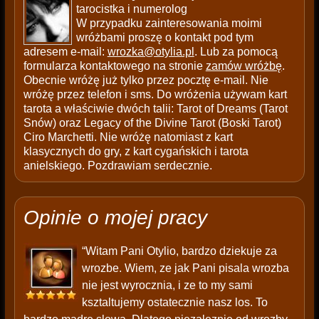
tarocistka i numerolog
W przypadku zainteresowania moimi
wróżbami proszę o kontakt pod tym
adresem e-mail:
wrozka@otylia.pl
. Lub za pomocą
formularza kontaktowego na stronie
zamów wróżbę
.
Obecnie wróżę już tylko przez pocztę e-mail. Nie
wróżę przez telefon i sms. Do wróżenia używam kart
tarota a właściwie dwóch talii: Tarot of Dreams (Tarot
Snów) oraz Legacy of the Divine Tarot (Boski Tarot)
Ciro Marchetti. Nie wróżę natomiast z kart
klasycznych do gry, z kart cygańskich i tarota
anielskiego. Pozdrawiam serdecznie.
Opinie o mojej pracy
“Witam Pani Otylio, bardzo dziekuje za
wrozbe. Wiem, ze jak Pani pisala wrozba
nie jest wyrocznia, i ze to my sami
ksztaltujemy ostatecznie nasz los. To