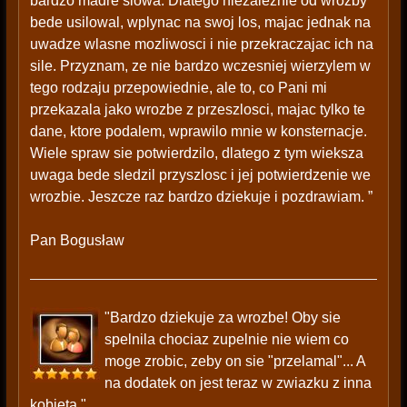
bardzo madre slowa. Dlatego niezaleznie od wrozby
bede usilowal, wplynac na swoj los, majac jednak na
uwadze wlasne mozliwosci i nie przekraczajac ich na
sile. Przyznam, ze nie bardzo wczesniej wierzylem w
tego rodzaju przepowiednie, ale to, co Pani mi
przekazala jako wrozbe z przeszlosci, majac tylko te
dane, ktore podalem, wprawilo mnie w konsternacje.
Wiele spraw sie potwierdzilo, dlatego z tym wieksza
uwaga bede sledzil przyszlosc i jej potwierdzenie we
wrozbie. Jeszcze raz bardzo dziekuje i pozdrawiam. ”
Pan Bogusław
"Bardzo dziekuje za wrozbe! Oby sie
spelnila chociaz zupelnie nie wiem co
moge zrobic, zeby on sie "przelamal"... A
na dodatek on jest teraz w zwiazku z inna
kobieta."