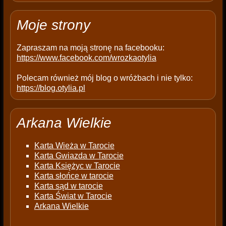
p
t
Moje strony
y
.
Zapraszam na moją stronę na facebooku:
https://www.facebook.com/wrozkaotylia
Polecam również mój blog o wróżbach i nie tylko:
https://blog.otylia.pl
Arkana Wielkie
Karta Wieża w Tarocie
Karta Gwiazda w Tarocie
Karta Księżyc w Tarocie
Karta słońce w tarocie
Karta sąd w tarocie
Karta Świat w Tarocie
Arkana Wielkie