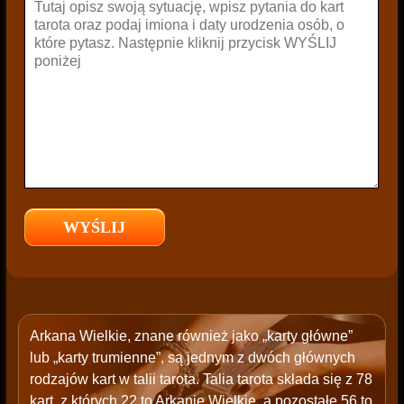
Arkana Wielkie, znane również jako „karty główne”
lub „karty trumienne”, są jednym z dwóch głównych
rodzajów kart w talii tarota. Talia tarota składa się z 78
kart, z których 22 to Arkanie Wielkie, a pozostałe 56 to