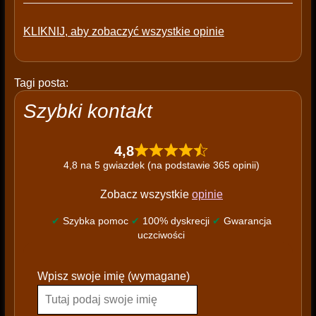
KLIKNIJ, aby zobaczyć wszystkie opinie
Tagi posta:
Szybki kontakt
4,8
4,8 na 5 gwiazdek (na podstawie 365 opinii)
Zobacz wszystkie
opinie
✔
Szybka pomoc
✔
100% dyskrecji
✔
Gwarancja
uczciwości
P
Wpisz swoje imię (wymagane)
l
e
a