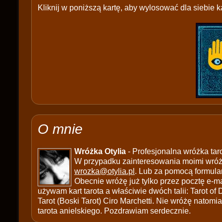
Kliknij w poniższą kartę, aby wylosować dla siebie ka
O mnie
Wróżka Otylia
- Profesjonalna wróżka tar
W przypadku zainteresowania moimi wróżb
wrozka@otylia.pl
. Lub za pomocą formula
Obecnie wróżę już tylko przez pocztę e-ma
używam kart tarota a właściwie dwóch talii: Tarot of
Tarot (Boski Tarot) Ciro Marchetti. Nie wróżę natomias
tarota anielskiego. Pozdrawiam serdecznie.