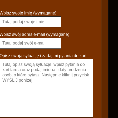
P
Wpisz swoje imię (wymagane)
l
e
a
s
Wpisz swój adres e-mail (wymagane)
e
l
e
Opisz swoją sytuację i zadaj mi pytania do kart
a
v
e
t
h
i
s
f
i
e