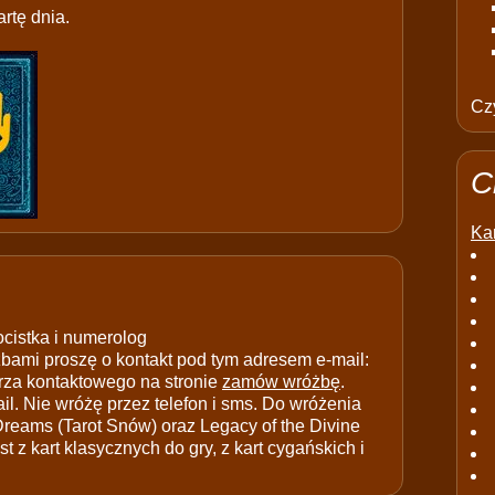
rtę dnia.
Czy
C
Kar
ocistka i numerolog
ami proszę o kontakt pod tym adresem e-mail:
rza kontaktowego na stronie
zamów wróżbę
.
il. Nie wróżę przez telefon i sms. Do wróżenia
 Dreams (Tarot Snów) oraz Legacy of the Divine
t z kart klasycznych do gry, z kart cygańskich i