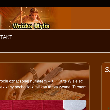
TAKT
S
rocie oznaczonej numerem – XII. Kartę Wisielec
karty pochodzi z tali kart tarota zwanej Tarotem