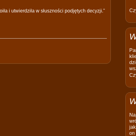
Czy
ła i utwierdziła w słuszności podjętych decyzji."
W
Pam
kli
dzi
ws
Czy
W
Na
wró
jak
on 