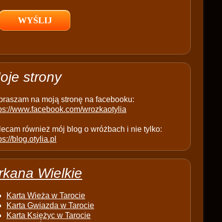
l
d
e
m
p
t
oje strony
y
.
praszam na moją stronę na facebooku:
tps://www.facebook.com/wrozkaotylia
ecam również mój blog o wróżbach i nie tylko:
ps://blog.otylia.pl
rkana Wielkie
Karta Wieża w Tarocie
Karta Gwiazda w Tarocie
Karta Księżyc w Tarocie