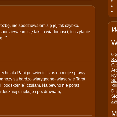
óżbę, nie spodziewałam się jej tak szybko.
W
 spodziewałam się takich wiadomości, to czytanie
...”
W
0
G
Sz
Ce
Ar
 zechciala Pani poswiecic czas na moje sprawy.
Ry
rognozy sa bardzo wiarygodne- wlasciwie Tarot
St
ej "podskórnie" czulam. Na pewno nie poraz
XII
Di
rdeczniej dziekuje i pozdrawiam,"
Sł
Źw
M