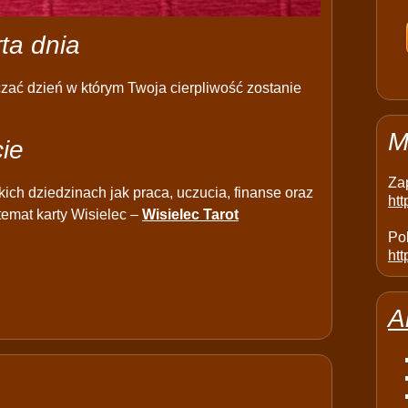
rta dnia
aczać dzień w którym Twoja cierpliwość zostanie
M
cie
Za
kich dziedzinach jak praca, uczucia, finanse oraz
ht
emat karty Wisielec –
Wisielec Tarot
Pol
htt
A