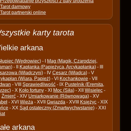
Przepowiadanie przyszłości z daty urodzenia
Tarot darmowy
Tarot partnerski online
szystkie karty tarota
ielkie arkana
łupiec (Wędrowiec)
- I
Mag (Magik, Czarodziej,
aman)
- II
Kapłanka (Papieżyca, Arcykapłanka)
- III
sarzowa (Władczyni)
- IV
Cesarz (Władca)
- V
cykapłan (Wiara, Papież)
- VI
Kochankowie
- VII
dwan
- VIII
Sprawiedliwość
- IX
Pustelnik (Eremita,
arzec)
- X
Koło fortuny
- XI
Moc (Siła)
- XII
Wisielec
-
I
Źmierć
- XIV
Umiarkowanie (Równowaga)
- XV
abeł
- XVI
Wieża
- XVII
Gwiazda
- XVIII
Księżyc
- XIX
ońce
- XX
Sąd ostateczny (Zmartwychwstanie)
- XXI
iat
ałe arkana