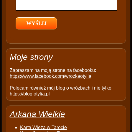
i
e
l
d
e
m
p
t
Moje strony
y
.
Zapraszam na moją stronę na facebooku:
https://www.facebook.com/wrozkaotylia
Polecam również mój blog o wróżbach i nie tylko:
https://blog.otylia.pl
Arkana Wielkie
Karta Wieża w Tarocie