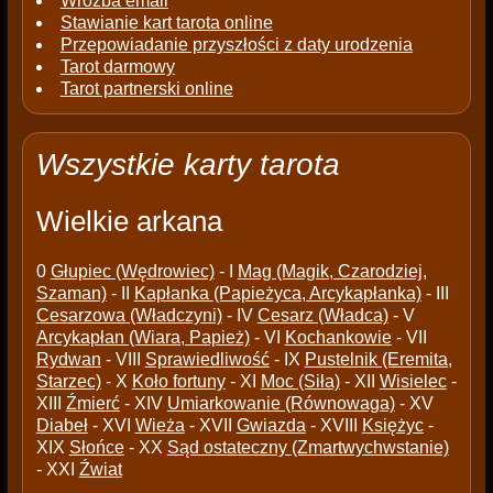
Wróżba email
Stawianie kart tarota online
Przepowiadanie przyszłości z daty urodzenia
Tarot darmowy
Tarot partnerski online
Wszystkie karty tarota
Wielkie arkana
0
Głupiec (Wędrowiec)
- I
Mag (Magik, Czarodziej,
Szaman)
- II
Kapłanka (Papieżyca, Arcykapłanka)
- III
Cesarzowa (Władczyni)
- IV
Cesarz (Władca)
- V
Arcykapłan (Wiara, Papież)
- VI
Kochankowie
- VII
Rydwan
- VIII
Sprawiedliwość
- IX
Pustelnik (Eremita,
Starzec)
- X
Koło fortuny
- XI
Moc (Siła)
- XII
Wisielec
-
XIII
Źmierć
- XIV
Umiarkowanie (Równowaga)
- XV
Diabeł
- XVI
Wieża
- XVII
Gwiazda
- XVIII
Księżyc
-
XIX
Słońce
- XX
Sąd ostateczny (Zmartwychwstanie)
- XXI
Źwiat