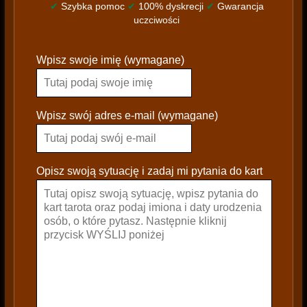
✔
Szybka pomoc
✔
100% dyskrecji
✔
Gwarancja
uczciwości
P
Wpisz swoje imię (wymagane)
l
e
a
s
Wpisz swój adres e-mail (wymagane)
e
l
e
Opisz swoją sytuację i zadaj mi pytania do kart
a
v
e
t
h
i
s
f