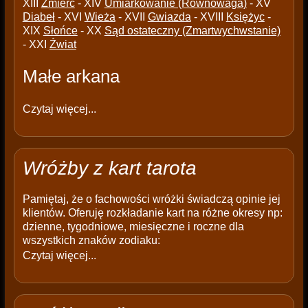
XIII
Źmierć
- XIV
Umiarkowanie (Równowaga)
- XV
Diabeł
- XVI
Wieża
- XVII
Gwiazda
- XVIII
Księżyc
-
XIX
Słońce
- XX
Sąd ostateczny (Zmartwychwstanie)
- XXI
Źwiat
Małe arkana
Czytaj więcej...
Wróżby z kart tarota
Pamiętaj, że o fachowości wróżki świadczą opinie jej
klientów. Oferuję rozkładanie kart na różne okresy np:
dzienne, tygodniowe, miesięczne i roczne dla
wszystkich znaków zodiaku:
Czytaj więcej...