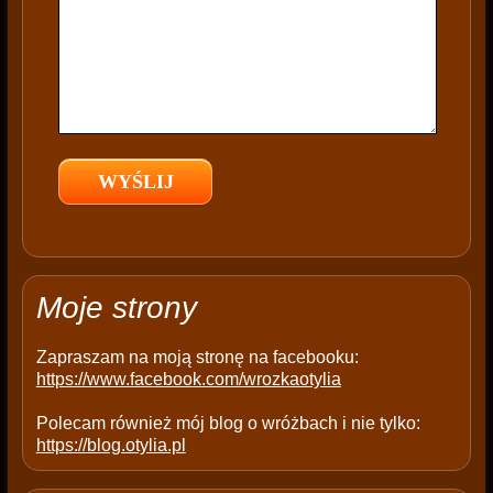
i
s
f
i
e
l
d
e
m
p
t
Moje strony
y
.
Zapraszam na moją stronę na facebooku:
https://www.facebook.com/wrozkaotylia
Polecam również mój blog o wróżbach i nie tylko:
https://blog.otylia.pl