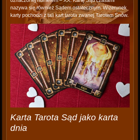
oznaczonej numerem – XX. Kartę Sąd czasami
nazywa się również Sądem ostatecznym. Wizerunek
karty pochodzi z tali kart tarota zwanej Tarotem Snów.
Karta Tarota Sąd jako karta
dnia