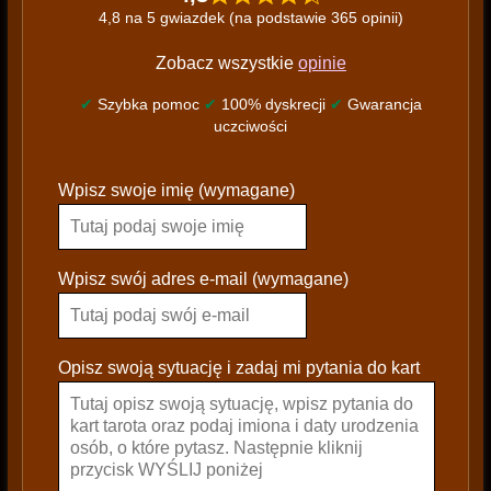
4,8 na 5 gwiazdek (na podstawie 365 opinii)
Zobacz wszystkie
opinie
✔
Szybka pomoc
✔
100% dyskrecji
✔
Gwarancja
uczciwości
P
Wpisz swoje imię (wymagane)
l
e
a
s
Wpisz swój adres e-mail (wymagane)
e
l
e
Opisz swoją sytuację i zadaj mi pytania do kart
a
v
e
t
h