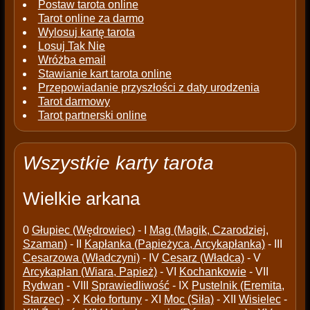
Postaw tarota online
Tarot online za darmo
Wylosuj kartę tarota
Losuj Tak Nie
Wróżba email
Stawianie kart tarota online
Przepowiadanie przyszłości z daty urodzenia
Tarot darmowy
Tarot partnerski online
Wszystkie karty tarota
Wielkie arkana
0
Głupiec (Wędrowiec)
- I
Mag (Magik, Czarodziej,
Szaman)
- II
Kapłanka (Papieżyca, Arcykapłanka)
- III
Cesarzowa (Władczyni)
- IV
Cesarz (Władca)
- V
Arcykapłan (Wiara, Papież)
- VI
Kochankowie
- VII
Rydwan
- VIII
Sprawiedliwość
- IX
Pustelnik (Eremita,
Starzec)
- X
Koło fortuny
- XI
Moc (Siła)
- XII
Wisielec
-