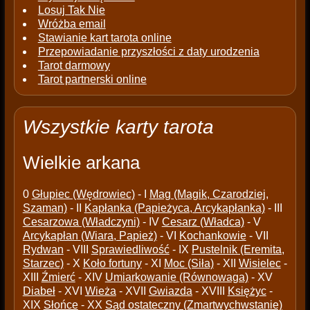
Losuj Tak Nie
Wróżba email
Stawianie kart tarota online
Przepowiadanie przyszłości z daty urodzenia
Tarot darmowy
Tarot partnerski online
Wszystkie karty tarota
Wielkie arkana
0
Głupiec (Wędrowiec)
- I
Mag (Magik, Czarodziej,
Szaman)
- II
Kapłanka (Papieżyca, Arcykapłanka)
- III
Cesarzowa (Władczyni)
- IV
Cesarz (Władca)
- V
Arcykapłan (Wiara, Papież)
- VI
Kochankowie
- VII
Rydwan
- VIII
Sprawiedliwość
- IX
Pustelnik (Eremita,
Starzec)
- X
Koło fortuny
- XI
Moc (Siła)
- XII
Wisielec
-
XIII
Źmierć
- XIV
Umiarkowanie (Równowaga)
- XV
Diabeł
- XVI
Wieża
- XVII
Gwiazda
- XVIII
Księżyc
-
XIX
Słońce
- XX
Sąd ostateczny (Zmartwychwstanie)