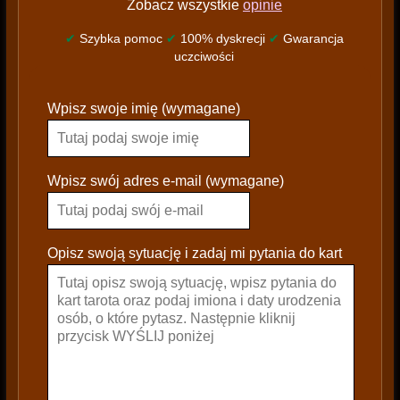
Zobacz wszystkie
opinie
✔
Szybka pomoc
✔
100% dyskrecji
✔
Gwarancja
uczciwości
P
Wpisz swoje imię (wymagane)
l
e
a
s
Wpisz swój adres e-mail (wymagane)
e
l
e
Opisz swoją sytuację i zadaj mi pytania do kart
a
v
e
t
h
i
s