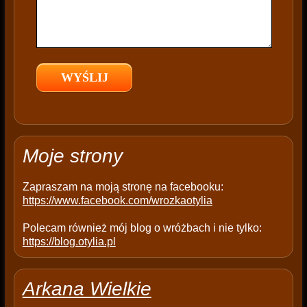
f
i
e
l
d
e
m
p
t
Moje strony
y
.
Zapraszam na moją stronę na facebooku:
https://www.facebook.com/wrozkaotylia
Polecam również mój blog o wróżbach i nie tylko:
https://blog.otylia.pl
Arkana Wielkie