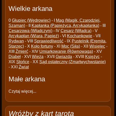
Wielkie arkana
0
Głupiec (Wędrowiec)
- I
Mag (Magik, Czarodziej,
Szaman)
- II
Kapłanka (Papieżyca, Arcykapłanka)
- III
Cesarzowa (Władczyni)
- IV
Cesarz (Władca)
- V
Arcykapłan (Wiara, Papież)
- VI
Kochankowie
- VII
Rydwan
- VIII
Sprawiedliwość
- IX
Pustelnik (Eremita,
Starzec)
- X
Koło fortuny
- XI
Moc (Siła)
- XII
Wisielec
-
XIII
Źmierć
- XIV
Umiarkowanie (Równowaga)
- XV
Diabeł
- XVI
Wieża
- XVII
Gwiazda
- XVIII
Księżyc
-
XIX
Słońce
- XX
Sąd ostateczny (Zmartwychwstanie)
- XXI
Źwiat
Małe arkana
Czytaj więcej...
Wróżby z kart tarota