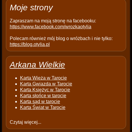
t
Moje strony
y
.
Zapraszam na moją stronę na facebooku:
https://www.facebook.com/wrozkaotylia
Polecam również mój blog o wróżbach i nie tylko:
https://blog.otylia.pl
Arkana Wielkie
Karta Wieża w Tarocie
Karta Gwiazda w Tarocie
Karta Księżyc w Tarocie
Karta słońce w tarocie
Karta sąd w tarocie
Karta Świat w Tarocie
Czytaj więcej...