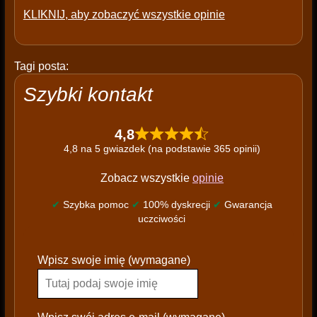
KLIKNIJ, aby zobaczyć wszystkie opinie
Tagi posta:
Szybki kontakt
4,8
4,8 na 5 gwiazdek (na podstawie 365 opinii)
Zobacz wszystkie
opinie
✔
Szybka pomoc
✔
100% dyskrecji
✔
Gwarancja
uczciwości
P
Wpisz swoje imię (wymagane)
l
e
a
s