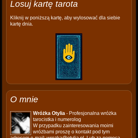
Losuj kartę tarota
Kliknij w poniższą kartę, aby wylosować dla siebie
kartę dnia.
O mnie
Wróżka Otylia
- Profesjonalna wróżka
tarocistka i numerolog
W przypadku zainteresowania moimi
wróżbami proszę o kontakt pod tym
adresem e-mail:
wrozka@otylia.pl
. Lub za pomocą