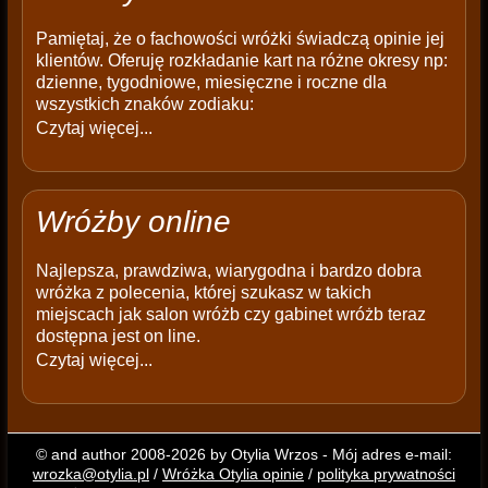
Pamiętaj, że o fachowości wróżki świadczą opinie jej
klientów. Oferuję rozkładanie kart na różne okresy np:
dzienne, tygodniowe, miesięczne i roczne dla
wszystkich znaków zodiaku:
Czytaj więcej...
Wróżby online
Najlepsza, prawdziwa, wiarygodna i bardzo dobra
wróżka z polecenia, której szukasz w takich
miejscach jak salon wróżb czy gabinet wróżb teraz
dostępna jest on line.
Czytaj więcej...
© and author 2008-2026 by Otylia Wrzos - Mój adres e-mail:
wrozka@otylia.pl
/
Wróżka Otylia opinie
/
polityka prywatności