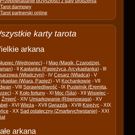
Przepowiadanie przyszłości z daty urodzenia
Tarot darmowy
Tarot partnerski online
szystkie karty tarota
ielkie arkana
łupiec (Wędrowiec)
- I
Mag (Magik, Czarodziej,
aman)
- II
Kapłanka (Papieżyca, Arcykapłanka)
- III
sarzowa (Władczyni)
- IV
Cesarz (Władca)
- V
cykapłan (Wiara, Papież)
- VI
Kochankowie
- VII
dwan
- VIII
Sprawiedliwość
- IX
Pustelnik (Eremita,
arzec)
- X
Koło fortuny
- XI
Moc (Siła)
- XII
Wisielec
-
I
Źmierć
- XIV
Umiarkowanie (Równowaga)
- XV
abeł
- XVI
Wieża
- XVII
Gwiazda
- XVIII
Księżyc
- XIX
ońce
- XX
Sąd ostateczny (Zmartwychwstanie)
- XXI
iat
ałe arkana