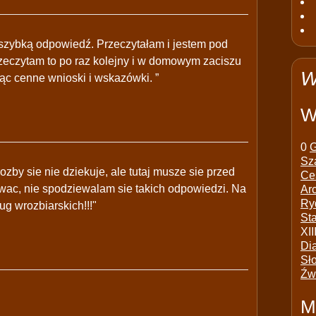
a szybką odpowiedź. Przeczytałam i jestem pod
eczytam to po raz kolejny i w domowym zaciszu
W
ąc cenne wnioski i wskazówki. ”
W
0
G
Sz
zby sie nie dziekuje, ale tutaj musze sie przed
Ce
owac, nie spodziewalam sie takich odpowiedzi. Na
Ar
Ry
g wrozbiarskich!!!"
St
XII
Di
Sł
Źw
M