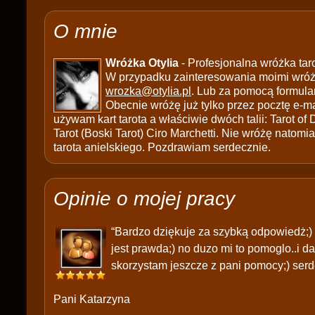
O mnie
Wróżka Otylia
- Profesjonalna wróżka tar
W przypadku zainteresowania moimi wróżb
wrozka@otylia.pl
. Lub za pomocą formula
Obecnie wróżę już tylko przez pocztę e-ma
używam kart tarota a właściwie dwóch talii: Tarot of
Tarot (Boski Tarot) Ciro Marchetti. Nie wróżę natomias
tarota anielskiego. Pozdrawiam serdecznie.
Opinie o mojej pracy
“Bardzo dziękuje za szybką odpowiedż;) 
jest prawda;) no duzo mi to pomoglo..i d
skorzystam jeszcze z pani pomocy;) serd
Pani Katarzyna