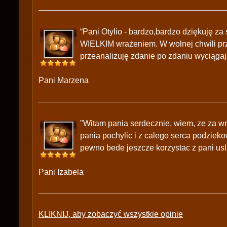
“Pani Otylio - bardzo,bardzo dziękuję z
WIELKIM wrażeniem. W wolnej chwili prz
przeanalizuję zdanie po zdaniu wyciągaj
Pani Marzena
"Witam pania serdecznie, wiem, ze za wro
pania pochylic i z calego serca podziek
pewno bede jeszcze korzystac z pani uslu
Pani Izabela
KLIKNIJ, aby zobaczyć wszystkie opinie