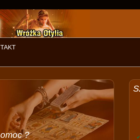
TAKT
S
pomoc ?