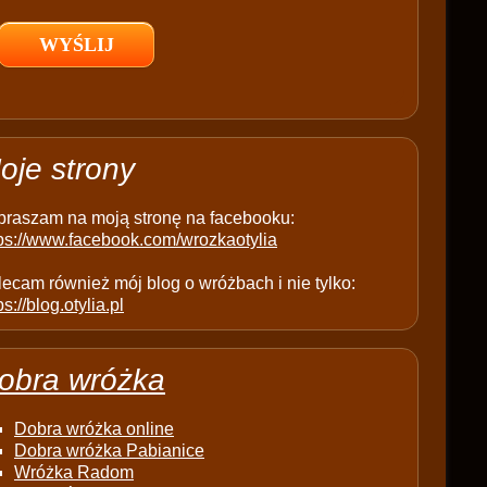
l
d
e
m
p
t
oje strony
y
.
praszam na moją stronę na facebooku:
tps://www.facebook.com/wrozkaotylia
ecam również mój blog o wróżbach i nie tylko:
ps://blog.otylia.pl
obra wróżka
Dobra wróżka online
Dobra wróżka Pabianice
Wróżka Radom