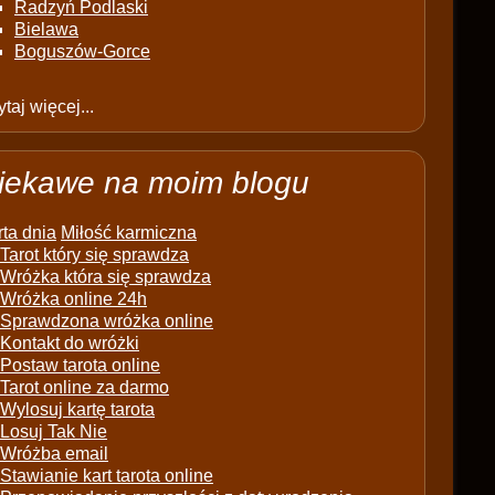
Radzyń Podlaski
Bielawa
Boguszów-Gorce
taj więcej...
iekawe na moim blogu
ta dnia
Miłość karmiczna
Tarot który się sprawdza
Wróżka która się sprawdza
Wróżka online 24h
Sprawdzona wróżka online
Kontakt do wróżki
Postaw tarota online
Tarot online za darmo
Wylosuj kartę tarota
Losuj Tak Nie
Wróżba email
Stawianie kart tarota online