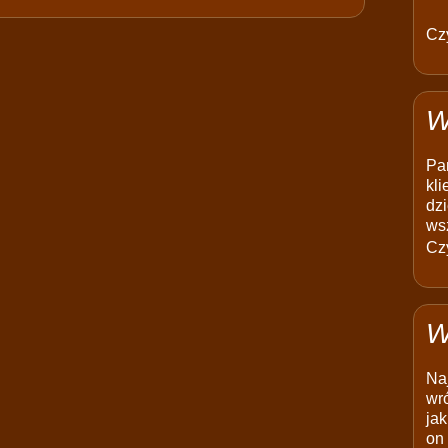
Czy
W
Pam
kli
dzi
ws
Czy
W
Na
wró
jak
on 