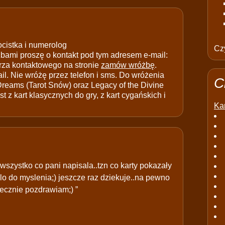
ocistka i numerolog
Czy
ami proszę o kontakt pod tym adresem e-mail:
rza kontaktowego na stronie
zamów wróżbę
.
il. Nie wróżę przez telefon i sms. Do wróżenia
C
 Dreams (Tarot Snów) oraz Legacy of the Divine
t z kart klasycznych do gry, z kart cygańskich i
Kar
wszystko co pani napisala..tzn co karty pokazały
alo do myslenia;) jeszcze raz dziekuje..na pewno
ecznie pozdrawiam;) ”