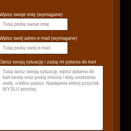
P
Wpisz swoje imię (wymagane)
l
e
a
s
Wpisz swój adres e-mail (wymagane)
e
l
e
Opisz swoją sytuację i zadaj mi pytania do kart
a
v
e
t
h
i
s
f
i
e