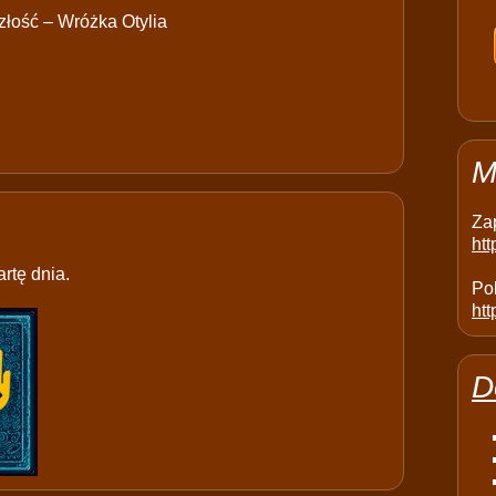
łość – Wróżka Otylia
M
Za
ht
rtę dnia.
Pol
htt
D