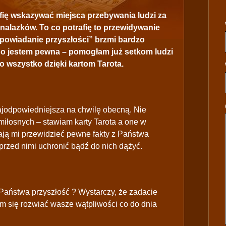
afię wskazywać miejsca przebywania ludzi za
nalazków. To co potrafię to przewidywanie
epowiadanie przyszłości” brzmi bardzo
nego jestem pewna – pomogłam już setkom ludzi
o wszystko dzięki kartom Tarota.
najodpowiedniejsza na chwilę obecną. Nie
miłosnych – stawiam karty Tarota a one w
ją mi przewidzieć pewne fakty z Państwa
przed nimi uchronić bądź do nich dążyć.
Państwa przyszłość ? Wystarczy, że zadacie
am się rozwiać wasze wątpliwości co do dnia