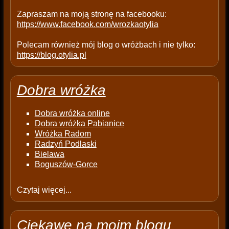
.
Zapraszam na moją stronę na facebooku:
https://www.facebook.com/wrozkaotylia
Polecam również mój blog o wróżbach i nie tylko:
https://blog.otylia.pl
Dobra wróżka
Dobra wróżka online
Dobra wróżka Pabianice
Wróżka Radom
Radzyń Podlaski
Bielawa
Boguszów-Gorce
Czytaj więcej...
Ciekawe na moim blogu