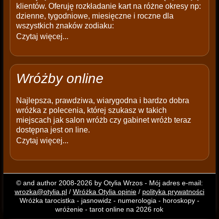
klientów. Oferuję rozkładanie kart na różne okresy np:
dzienne, tygodniowe, miesięczne i roczne dla
wszystkich znaków zodiaku:
Czytaj więcej...
Wróżby online
Najlepsza, prawdziwa, wiarygodna i bardzo dobra
wróżka z polecenia, której szukasz w takich
miejscach jak salon wróżb czy gabinet wróżb teraz
dostępna jest on line.
Czytaj więcej...
© and author 2008-2026 by Otylia Wrzos - Mój adres e-mail:
wrozka@otylia.pl
/
Wróżka Otylia opinie
/
polityka prywatności
Wróżka tarocistka - jasnowidz - numerologia - horoskopy -
wróżenie - tarot online na 2026 rok