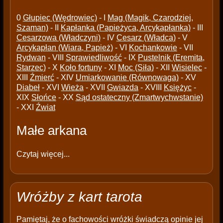
0
Głupiec (Wędrowiec)
- I
Mag (Magik, Czarodziej,
Szaman)
- II
Kapłanka (Papieżyca, Arcykapłanka)
- III
Cesarzowa (Władczyni)
- IV
Cesarz (Władca)
- V
Arcykapłan (Wiara, Papież)
- VI
Kochankowie
- VII
Rydwan
- VIII
Sprawiedliwość
- IX
Pustelnik (Eremita,
Starzec)
- X
Koło fortuny
- XI
Moc (Siła)
- XII
Wisielec
-
XIII
Źmierć
- XIV
Umiarkowanie (Równowaga)
- XV
Diabeł
- XVI
Wieża
- XVII
Gwiazda
- XVIII
Księżyc
-
XIX
Słońce
- XX
Sąd ostateczny (Zmartwychwstanie)
- XXI
Źwiat
Małe arkana
Czytaj więcej...
Wróżby z kart tarota
Pamiętaj, że o fachowości wróżki świadczą opinie jej