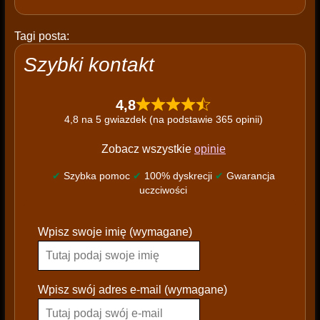
Tagi posta:
Szybki kontakt
4,8
4,8 na 5 gwiazdek (na podstawie 365 opinii)
Zobacz wszystkie
opinie
✔
Szybka pomoc
✔
100% dyskrecji
✔
Gwarancja
uczciwości
P
Wpisz swoje imię (wymagane)
l
e
a
s
Wpisz swój adres e-mail (wymagane)
e