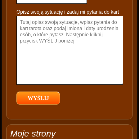
l
e
Opisz swoją sytuację i zadaj mi pytania do kart
a
v
e
t
h
i
s
f
i
e
l
d
e
m
p
t
Moje strony
y