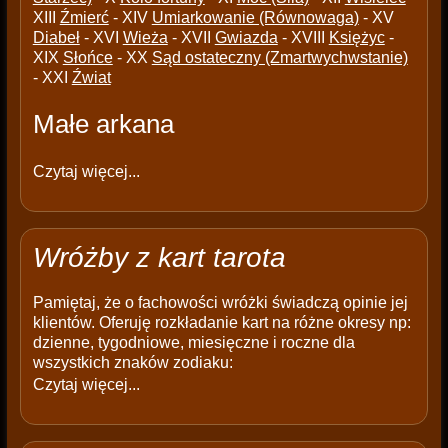
XIII
Źmierć
- XIV
Umiarkowanie (Równowaga)
- XV
Diabeł
- XVI
Wieża
- XVII
Gwiazda
- XVIII
Księżyc
-
XIX
Słońce
- XX
Sąd ostateczny (Zmartwychwstanie)
- XXI
Źwiat
Małe arkana
Czytaj więcej...
Wróżby z kart tarota
Pamiętaj, że o fachowości wróżki świadczą opinie jej
klientów. Oferuję rozkładanie kart na różne okresy np:
dzienne, tygodniowe, miesięczne i roczne dla
wszystkich znaków zodiaku:
Czytaj więcej...