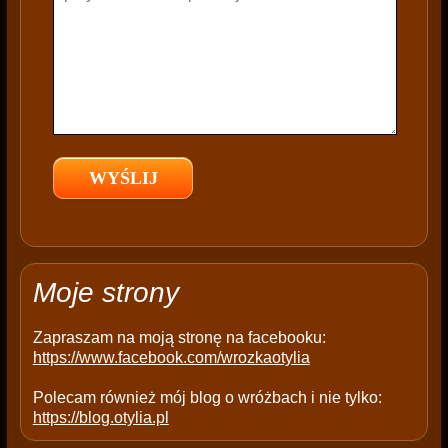
h
i
s
f
i
e
l
d
e
m
p
t
Moje strony
y
.
Zapraszam na moją stronę na facebooku:
https://www.facebook.com/wrozkaotylia
Polecam również mój blog o wróżbach i nie tylko:
https://blog.otylia.pl