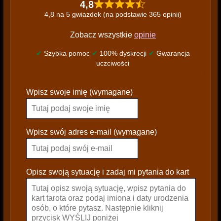
4,8
4,8 na 5 gwiazdek (na podstawie 365 opinii)
Zobacz wszystkie
opinie
✔
Szybka pomoc
✔
100% dyskrecji
✔
Gwarancja
uczciwości
P
Wpisz swoje imię (wymagane)
l
e
a
s
Wpisz swój adres e-mail (wymagane)
e
l
e
Opisz swoją sytuację i zadaj mi pytania do kart
a
v
e
t