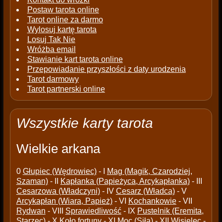
Postaw tarota online
Tarot online za darmo
Wylosuj kartę tarota
Losuj Tak Nie
Wróżba email
Stawianie kart tarota online
Przepowiadanie przyszłości z daty urodzenia
Tarot darmowy
Tarot partnerski online
Wszystkie karty tarota
Wielkie arkana
0
Głupiec (Wędrowiec)
- I
Mag (Magik, Czarodziej,
Szaman)
- II
Kapłanka (Papieżyca, Arcykapłanka)
- III
Cesarzowa (Władczyni)
- IV
Cesarz (Władca)
- V
Arcykapłan (Wiara, Papież)
- VI
Kochankowie
- VII
Rydwan
- VIII
Sprawiedliwość
- IX
Pustelnik (Eremita,
Starzec)
- X
Koło fortuny
- XI
Moc (Siła)
- XII
Wisielec
-