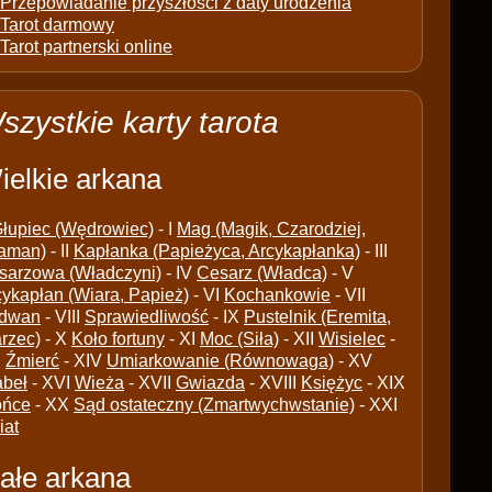
Przepowiadanie przyszłości z daty urodzenia
Tarot darmowy
Tarot partnerski online
szystkie karty tarota
ielkie arkana
łupiec (Wędrowiec)
- I
Mag (Magik, Czarodziej,
aman)
- II
Kapłanka (Papieżyca, Arcykapłanka)
- III
sarzowa (Władczyni)
- IV
Cesarz (Władca)
- V
cykapłan (Wiara, Papież)
- VI
Kochankowie
- VII
dwan
- VIII
Sprawiedliwość
- IX
Pustelnik (Eremita,
arzec)
- X
Koło fortuny
- XI
Moc (Siła)
- XII
Wisielec
-
I
Źmierć
- XIV
Umiarkowanie (Równowaga)
- XV
abeł
- XVI
Wieża
- XVII
Gwiazda
- XVIII
Księżyc
- XIX
ońce
- XX
Sąd ostateczny (Zmartwychwstanie)
- XXI
iat
ałe arkana