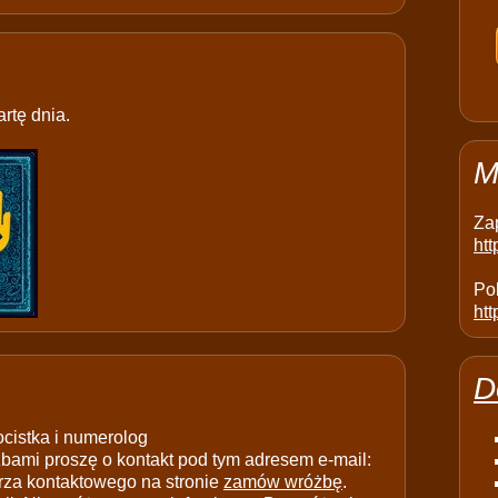
rtę dnia.
M
Za
ht
Pol
htt
D
ocistka i numerolog
ami proszę o kontakt pod tym adresem e-mail:
rza kontaktowego na stronie
zamów wróżbę
.