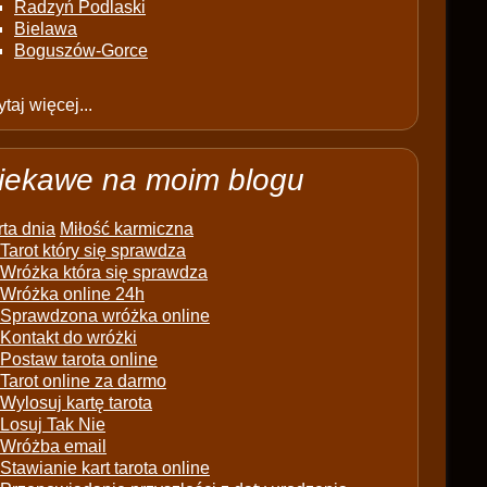
Radzyń Podlaski
Bielawa
Boguszów-Gorce
taj więcej...
iekawe na moim blogu
ta dnia
Miłość karmiczna
Tarot który się sprawdza
Wróżka która się sprawdza
Wróżka online 24h
Sprawdzona wróżka online
Kontakt do wróżki
Postaw tarota online
Tarot online za darmo
Wylosuj kartę tarota
Losuj Tak Nie
Wróżba email
Stawianie kart tarota online