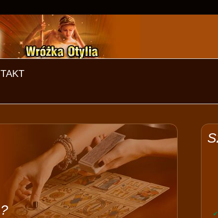
TAKT
S
 ?