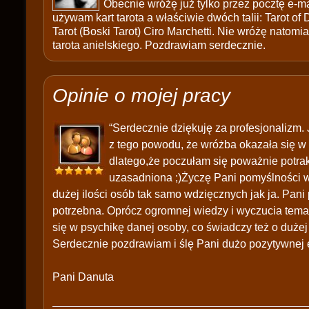
Obecnie wróżę już tylko przez pocztę e-ma
używam kart tarota a właściwie dwóch talii: Tarot of
Tarot (Boski Tarot) Ciro Marchetti. Nie wróżę natomias
tarota anielskiego. Pozdrawiam serdecznie.
Opinie o mojej pracy
“Serdecznie dziękuję za profesjonalizm. 
z tego powodu, że wróżba okazała się w
dlatego,że poczułam się poważnie potrak
uzasadniona ;)Życzę Pani pomyślności w 
dużej ilości osób tak samo wdzięcznych jak ja. Pani 
potrzebna. Oprócz ogromnej wiedzy i wyczucia tem
się w psychikę danej osoby, co świadczy też o dużej
Serdecznie pozdrawiam i ślę Pani dużo pozytywnej en
Pani Danuta