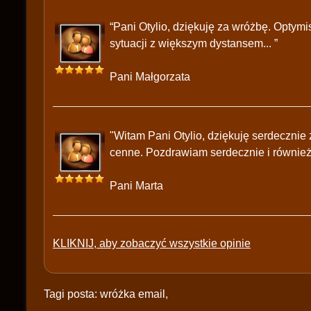
“Pani Otylio, dziękuję za wróżbę. Optymis
sytuacji z większym dystansem... ”
Pani Małgorzata
"Witam Pani Otylio, dziękuję serdecznie
cenne. Pozdrawiam serdecznie i również
Pani Marta
KLIKNIJ, aby zobaczyć wszystkie opinie
Tagi posta: wróżka email,