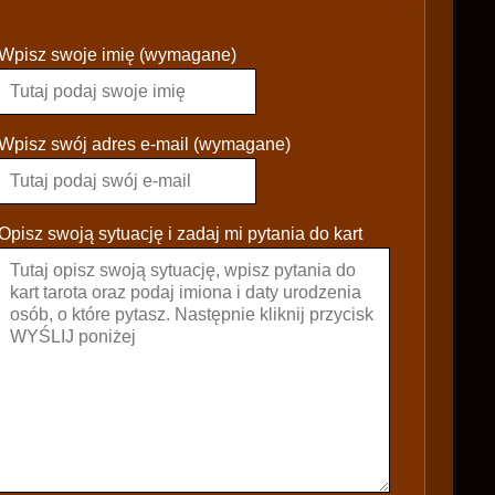
P
Wpisz swoje imię (wymagane)
l
e
a
s
Wpisz swój adres e-mail (wymagane)
e
l
e
Opisz swoją sytuację i zadaj mi pytania do kart
a
v
e
t
h
i
s
f
i
e