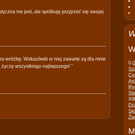
tyczna nie jest, ale spróbuję przyjrzeć się swojej
W
W
 za wróżbę. Wskazówki w niej zawarte są dla mnie
0
G
 życzę wszystkiego najlepszego! "
Sz
Ce
Ar
Ry
St
XII
Di
Sł
Źw
M