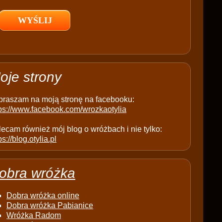
l
d
e
m
p
t
oje strony
y
.
praszam na moją stronę na facebooku:
tps://www.facebook.com/wrozkaotylia
ecam również mój blog o wróżbach i nie tylko:
ps://blog.otylia.pl
obra wróżka
Dobra wróżka online
Dobra wróżka Pabianice
Wróżka Radom