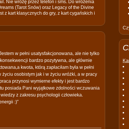
il. Nie wróżę przez telefon i sms. Do wróżenia
 Dreams (Tarot Snów) oraz Legacy of the Divine
t z kart klasycznych do gry, z kart cygańskich i
Czy
C
Jestem w pełni usatysfakcjonowana, ale nie tylko
 konsekwencji bardzo pozytywna, ale głównie
Kar
towana,a kwota, którą zapłaciłam była w pełni
życiu osobistym jak i w życiu wróżki, a w pracy
praca przynosi wymierne efekty i jest bardzo
atu posiada Pani wyjątkowe zdolności wczuwania
 wiedzy z zakresu psychologii człowieka.
ergii :)”