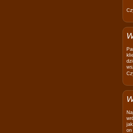
Czy
W
Pam
kli
dzi
ws
Czy
W
Na
wró
jak
on 