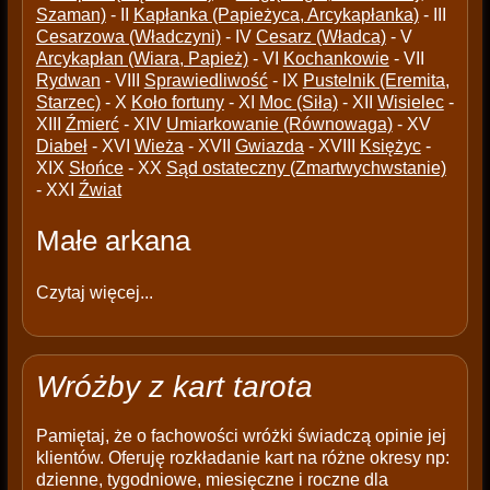
Szaman)
- II
Kapłanka (Papieżyca, Arcykapłanka)
- III
Cesarzowa (Władczyni)
- IV
Cesarz (Władca)
- V
Arcykapłan (Wiara, Papież)
- VI
Kochankowie
- VII
Rydwan
- VIII
Sprawiedliwość
- IX
Pustelnik (Eremita,
Starzec)
- X
Koło fortuny
- XI
Moc (Siła)
- XII
Wisielec
-
XIII
Źmierć
- XIV
Umiarkowanie (Równowaga)
- XV
Diabeł
- XVI
Wieża
- XVII
Gwiazda
- XVIII
Księżyc
-
XIX
Słońce
- XX
Sąd ostateczny (Zmartwychwstanie)
- XXI
Źwiat
Małe arkana
Czytaj więcej...
Wróżby z kart tarota
Pamiętaj, że o fachowości wróżki świadczą opinie jej
klientów. Oferuję rozkładanie kart na różne okresy np:
dzienne, tygodniowe, miesięczne i roczne dla