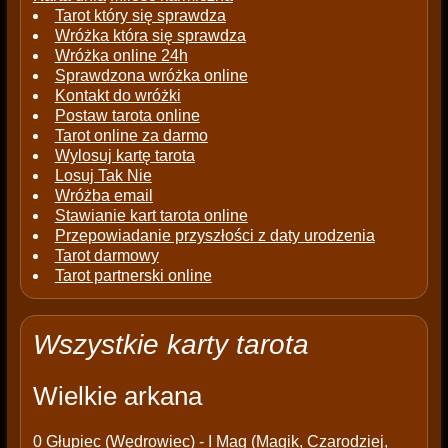
Tarot który się sprawdza
Wróżka która się sprawdza
Wróżka online 24h
Sprawdzona wróżka online
Kontakt do wróżki
Postaw tarota online
Tarot online za darmo
Wylosuj kartę tarota
Losuj Tak Nie
Wróżba email
Stawianie kart tarota online
Przepowiadanie przyszłości z daty urodzenia
Tarot darmowy
Tarot partnerski online
Wszystkie karty tarota
Wielkie arkana
0
Głupiec (Wędrowiec)
- I
Mag (Magik, Czarodziej,