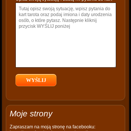
a
v
e
t
h
i
s
f
i
e
l
d
e
m
p
t
Moje strony
y
.
Zapraszam na moją stronę na facebooku: