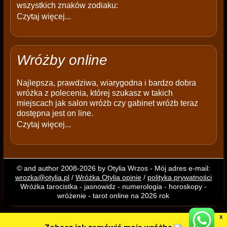
wszystkich znaków zodiaku:
Czytaj więcej...
Wróżby online
Najlepsza, prawdziwa, wiarygodna i bardzo dobra
wróżka z polecenia, której szukasz w takich
miejscach jak salon wróżb czy gabinet wróżb teraz
dostępna jest on line.
Czytaj więcej...
© and author 2008-2026 by Otylia Wrzos - Mój adres e-mail:
wrozka@otylia.pl
/
Wróżka Otylia opinie
/
polityka prywatności
Wróżka tarocistka - jasnowidz - numerologia - horoskopy -
wróżenie - tarot online na 2026 rok
X