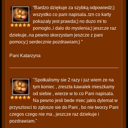
“Bardzo dziękuje za szybką odpowiedż;)
wszystko co pani napisala..tzn co karty
pokazały jest prawda;) no duzo mi to
pomoglo..i dalo do myslenia;) jeszcze raz
dziekuje..na pewno skorzystam jeszcze z pani
pomocy;) serdecznie pozdrawiam;) ”
Pani Katarzyna
"Spotkalismy sie 2 razy i juz wiem ze na
tym koniec , zreszta kawalek mieszkamy
od siebie , wierze w to co Pani napisala.
Na pewno jesli bede miec jakis dylemat w
przyszlosci to zglosze sie do Pani , bo nie tworzy Pani
czegos czego nie ma , jeszcze raz dziekuje i
pozdrawiam."