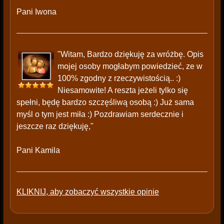
Pani Iwona
"Witam, Bardzo dziękuję za wróżbę. Opis
mojej osoby mogłabym powiedzieć, ze w
100% zgodny z rzeczywistością.. :)
Niesamowite! A reszta jeżeli tylko się
spełni, będę bardzo szczęśliwą osobą :) Już sama
myśl o tym jest miła :) Pozdrawiam serdecznie i
jeszcze raz dziękuję,"
Pani Kamila
KLIKNIJ, aby zobaczyć wszystkie opinie