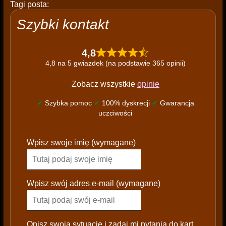
Tagi posta:
Szybki kontakt
4,8
4,8 na 5 gwiazdek (na podstawie 365 opinii)
Zobacz wszystkie
opinie
✔
Szybka pomoc
✔
100% dyskrecji
✔
Gwarancja
uczciwości
P
Wpisz swoje imię (wymagane)
l
e
a
s
Wpisz swój adres e-mail (wymagane)
e
l
e
Opisz swoją sytuację i zadaj mi pytania do kart