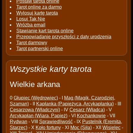
Postaw tarota online
Tarot online za darmo
Wylosuj kartę tarota
Losuj Tak Nie
Wróżba email
Stawianie kart tarota online
Przepowiadanie przyszłości z daty urodzenia
Tarot darmowy
Tarot partnerski online
Wszystkie karty tarota
Wielkie arkana
0
Głupiec (Wędrowiec)
- I
Mag (Magik, Czarodziej,
Szaman)
- II
Kapłanka (Papieżyca, Arcykapłanka)
- III
Cesarzowa (Władczyni)
- IV
Cesarz (Władca)
- V
Arcykapłan (Wiara, Papież)
- VI
Kochankowie
- VII
Rydwan
- VIII
Sprawiedliwość
- IX
Pustelnik (Eremita,
Starzec)
- X
Koło fortuny
- XI
Moc (Siła)
- XII
Wisielec
-