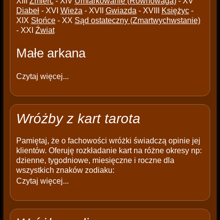
XIII
Źmierć
- XIV
Umiarkowanie (Równowaga)
- XV
Diabeł
- XVI
Wieża
- XVII
Gwiazda
- XVIII
Księżyc
-
XIX
Słońce
- XX
Sąd ostateczny (Zmartwychwstanie)
- XXI
Źwiat
Małe arkana
Czytaj więcej...
Wróżby z kart tarota
Pamiętaj, że o fachowości wróżki świadczą opinie jej
klientów. Oferuję rozkładanie kart na różne okresy np:
dzienne, tygodniowe, miesięczne i roczne dla
wszystkich znaków zodiaku:
Czytaj więcej...