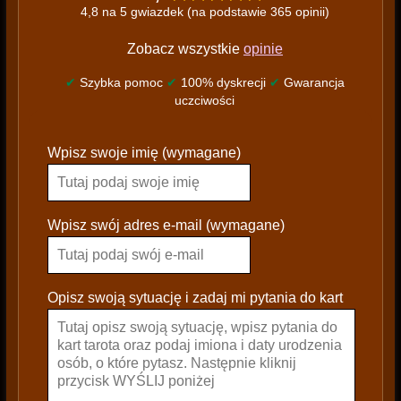
4,8 na 5 gwiazdek (na podstawie 365 opinii)
Zobacz wszystkie
opinie
✔
Szybka pomoc
✔
100% dyskrecji
✔
Gwarancja
uczciwości
P
Wpisz swoje imię (wymagane)
l
e
a
s
Wpisz swój adres e-mail (wymagane)
e
l
e
Opisz swoją sytuację i zadaj mi pytania do kart
a
v
e
t
h