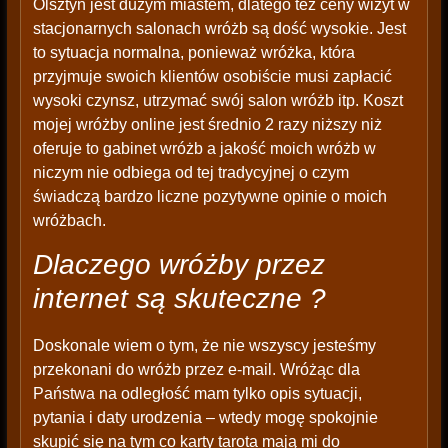
Olsztyn jest dużym miastem, dlatego też ceny wizyt w
stacjonarnych salonach wróżb są dość wysokie. Jest
to sytuacja normalna, ponieważ wróżka, która
przyjmuje swoich klientów osobiście musi zapłacić
wysoki czynsz, utrzymać swój salon wróżb itp. Koszt
mojej wróżby online jest średnio 2 razy niższy niż
oferuje to gabinet wróżb a jakość moich wróżb w
niczym nie odbiega od tej tradycyjnej o czym
świadczą bardzo liczne pozytywne opinie o moich
wróżbach.
Dlaczego wróżby przez
internet są skuteczne ?
Doskonale wiem o tym, że nie wszyscy jesteśmy
przekonani do wróżb przez e-mail. Wróżąc dla
Państwa na odległość mam tylko opis sytuacji,
pytania i daty urodzenia – wtedy mogę spokojnie
skupić się na tym co karty tarota mają mi do