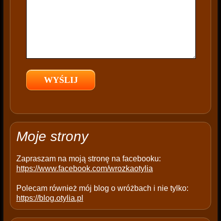
i
s
f
i
e
l
d
e
m
p
t
Moje strony
y
.
Zapraszam na moją stronę na facebooku:
https://www.facebook.com/wrozkaotylia
Polecam również mój blog o wróżbach i nie tylko:
https://blog.otylia.pl