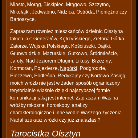
Miasto, Morąg, Biskipiec, Mrągowo, Szczytno,
Mikołajki, Jedwabno, Nidzica, Ostróda, Pieniężno czy
Bartoszyce.
Zapraszam również mieszkańców dzielnic Olsztyna
takich jak: Generałów, Kętrzyńskiego, Zielona Górka,
Zatorze, Wojska Polskiego, Kościuszki, Dajtki,
Grunwaldzkie, Mazurskie, Gutkowo, Śródmieście,
Jaroty
, Nad Jeziorem Długim,
Likusy
, Brzeziny,
Kormoran, Pojezierze,
Nagórki
, Podgrodzie,
Pieczewo, Podleśna, Redykajny czy Kortowo.Zasięg
moich wróżb nie jest w żaden sposób ograniczony
terytorialnie właśnie dzięki najszybszej formie
komunikacji jaką jest internet. Zapraszam Was na
wróżby miłosne, horoskopy, analizy
charakterologiczne i inne wedle Waszego życzenia.
Nadal szukasz wróżki czy już znalazłaś ?
Tarocistka Olsztyn