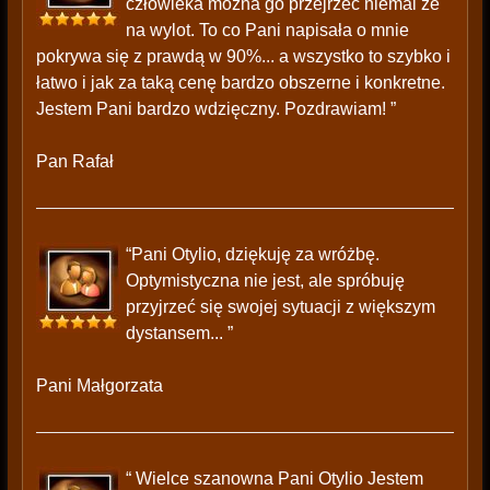
człowieka można go przejrzeć niemal że
na wylot. To co Pani napisała o mnie
pokrywa się z prawdą w 90%... a wszystko to szybko i
łatwo i jak za taką cenę bardzo obszerne i konkretne.
Jestem Pani bardzo wdzięczny. Pozdrawiam! ”
Pan Rafał
“Pani Otylio, dziękuję za wróżbę.
Optymistyczna nie jest, ale spróbuję
przyjrzeć się swojej sytuacji z większym
dystansem... ”
Pani Małgorzata
“ Wielce szanowna Pani Otylio Jestem