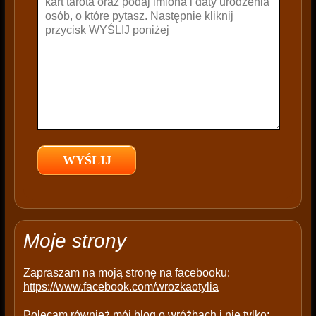
e
t
h
i
s
f
i
e
l
d
e
m
p
t
Moje strony
y
.
Zapraszam na moją stronę na facebooku:
https://www.facebook.com/wrozkaotylia
Polecam również mój blog o wróżbach i nie tylko: