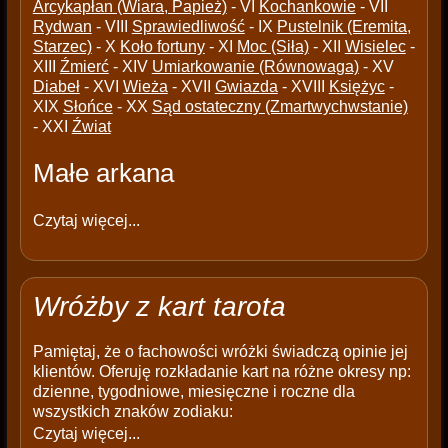
Arcykapłan (Wiara, Papież)
- VI
Kochankowie
- VII
Rydwan
- VIII
Sprawiedliwość
- IX
Pustelnik (Eremita,
Starzec)
- X
Koło fortuny
- XI
Moc (Siła)
- XII
Wisielec
-
XIII
Źmierć
- XIV
Umiarkowanie (Równowaga)
- XV
Diabeł
- XVI
Wieża
- XVII
Gwiazda
- XVIII
Księżyc
-
XIX
Słońce
- XX
Sąd ostateczny (Zmartwychwstanie)
- XXI
Źwiat
Małe arkana
Czytaj więcej...
Wróżby z kart tarota
Pamiętaj, że o fachowości wróżki świadczą opinie jej
klientów. Oferuję rozkładanie kart na różne okresy np:
dzienne, tygodniowe, miesięczne i roczne dla
wszystkich znaków zodiaku:
Czytaj więcej...