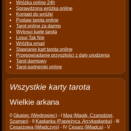
Wróżka online 24h
Sprawdzona wróżka online
Kontakt do wróżki
Postaw tarota online
Tarot online za darmo
Wylosuj kartę tarota
Losuj Tak Nie
Wróżba email
Stawianie kart tarota online
Przepowiadanie przyszłości z daty urodzenia
Tarot darmowy
Tarot partnerski online
Wszystkie karty tarota
Wielkie arkana
0
Głupiec (Wędrowiec)
- I
Mag (Magik, Czarodziej,
Szaman)
- II
Kapłanka (Papieżyca, Arcykapłanka)
- III
Cesarzowa (Władczyni)
- IV
Cesarz (Władca)
- V