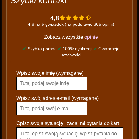
Szybki kontakt
4,8
4,8 na 5 gwiazdek (na podstawie 365 opinii)
Zobacz wszystkie
opinie
✔
Szybka pomoc
✔
100% dyskrecji
✔
Gwarancja
uczciwości
P
Wpisz swoje imię (wymagane)
l
e
a
s
Wpisz swój adres e-mail (wymagane)
e
l
e
Opisz swoją sytuację i zadaj mi pytania do kart
a
v