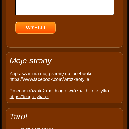
f
i
e
l
d
e
m
p
t
Moje strony
y
.
Zapraszam na moją stronę na facebooku:
https://www.facebook.com/wrozkaotylia
Polecam również mój blog o wróżbach i nie tylko:
https://blog.otylia.pl
Tarot