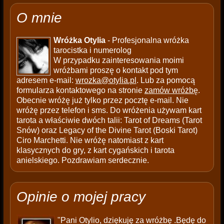
O mnie
Wróżka Otylia
- Profesjonalna wróżka
tarocistka i numerolog
W przypadku zainteresowania moimi
wróżbami proszę o kontakt pod tym
adresem e-mail:
wrozka@otylia.pl
. Lub za pomocą
formularza kontaktowego na stronie
zamów wróżbę
.
Obecnie wróżę już tylko przez pocztę e-mail. Nie
wróżę przez telefon i sms. Do wróżenia używam kart
tarota a właściwie dwóch talii: Tarot of Dreams (Tarot
Snów) oraz Legacy of the Divine Tarot (Boski Tarot)
Ciro Marchetti. Nie wróżę natomiast z kart
klasycznych do gry, z kart cygańskich i tarota
anielskiego. Pozdrawiam serdecznie.
Opinie o mojej pracy
"Pani Otylio, dziękuję za wróżbę .Będę do