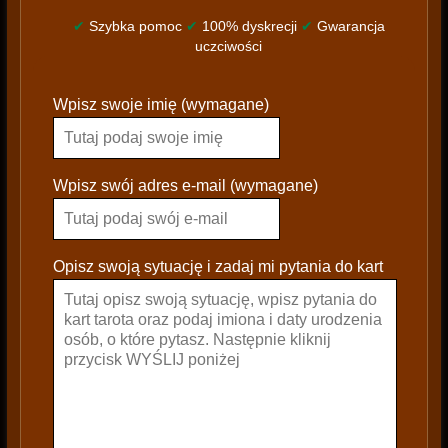
✔
Szybka pomoc
✔
100% dyskrecji
✔
Gwarancja
uczciwości
P
Wpisz swoje imię (wymagane)
l
e
a
s
Wpisz swój adres e-mail (wymagane)
e
l
e
Opisz swoją sytuację i zadaj mi pytania do kart
a
v
e
t
h
i
s