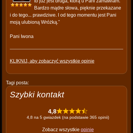
to już jest druga, którą u Pani zamawiam.
Bardzo mądre słowa, pięknie przekazane
i do tego... prawdziwe. I od tego momentu jest Pani
moją ulubioną Wróżką."
Pani Iwona
KLIKNIJ, aby zobaczyć wszystkie opinie
Tagi posta:
Szybki kontakt
4,8
4,8 na 5 gwiazdek (na podstawie 365 opinii)
Zobacz wszystkie
opinie