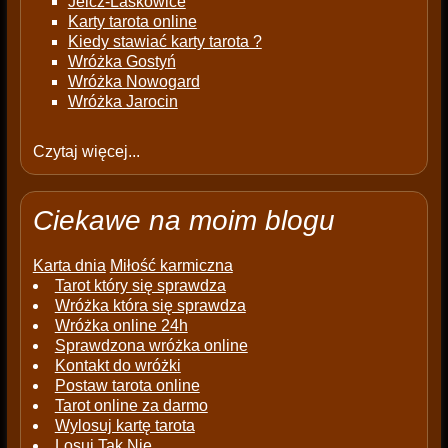
Jelcz-Laskowice
Karty tarota online
Kiedy stawiać karty tarota ?
Wróżka Gostyń
Wróżka Nowogard
Wróżka Jarocin
Czytaj więcej...
Ciekawe na moim blogu
Karta dnia
Miłość karmiczna
Tarot który się sprawdza
Wróżka która się sprawdza
Wróżka online 24h
Sprawdzona wróżka online
Kontakt do wróżki
Postaw tarota online
Tarot online za darmo
Wylosuj kartę tarota
Losuj Tak Nie