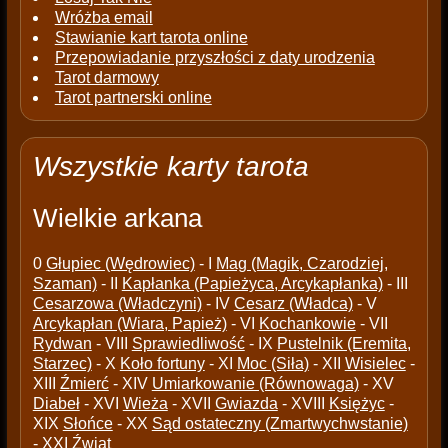
Wróżba email
Stawianie kart tarota online
Przepowiadanie przyszłości z daty urodzenia
Tarot darmowy
Tarot partnerski online
Wszystkie karty tarota
Wielkie arkana
0
Głupiec (Wędrowiec)
- I
Mag (Magik, Czarodziej,
Szaman)
- II
Kapłanka (Papieżyca, Arcykapłanka)
- III
Cesarzowa (Władczyni)
- IV
Cesarz (Władca)
- V
Arcykapłan (Wiara, Papież)
- VI
Kochankowie
- VII
Rydwan
- VIII
Sprawiedliwość
- IX
Pustelnik (Eremita,
Starzec)
- X
Koło fortuny
- XI
Moc (Siła)
- XII
Wisielec
-
XIII
Źmierć
- XIV
Umiarkowanie (Równowaga)
- XV
Diabeł
- XVI
Wieża
- XVII
Gwiazda
- XVIII
Księżyc
-
XIX
Słońce
- XX
Sąd ostateczny (Zmartwychwstanie)
- XXI
Źwiat