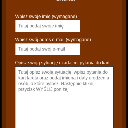
P
Wpisz swoje imię (wymagane)
l
e
a
s
Wpisz swój adres e-mail (wymagane)
e
l
e
Opisz swoją sytuację i zadaj mi pytania do kart
a
v
e
t
h
i
s
f
i