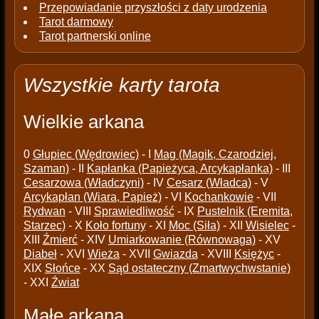
Przepowiadanie przyszłości z daty urodzenia
Tarot darmowy
Tarot partnerski online
Wszystkie karty tarota
Wielkie arkana
0
Głupiec (Wędrowiec)
- I
Mag (Magik, Czarodziej,
Szaman)
- II
Kapłanka (Papieżyca, Arcykapłanka)
- III
Cesarzowa (Władczyni)
- IV
Cesarz (Władca)
- V
Arcykapłan (Wiara, Papież)
- VI
Kochankowie
- VII
Rydwan
- VIII
Sprawiedliwość
- IX
Pustelnik (Eremita,
Starzec)
- X
Koło fortuny
- XI
Moc (Siła)
- XII
Wisielec
-
XIII
Źmierć
- XIV
Umiarkowanie (Równowaga)
- XV
Diabeł
- XVI
Wieża
- XVII
Gwiazda
- XVIII
Księżyc
-
XIX
Słońce
- XX
Sąd ostateczny (Zmartwychwstanie)
- XXI
Źwiat
Małe arkana