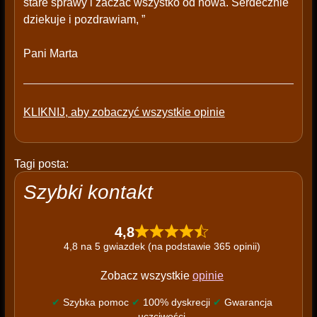
stare sprawy i zaczac wszystko od nowa. Serdecznie
dziekuje i pozdrawiam, ”
Pani Marta
KLIKNIJ, aby zobaczyć wszystkie opinie
Tagi posta:
Szybki kontakt
4,8
4,8 na 5 gwiazdek (na podstawie 365 opinii)
Zobacz wszystkie
opinie
✔
Szybka pomoc
✔
100% dyskrecji
✔
Gwarancja
uczciwości