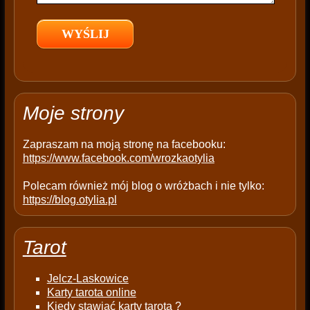
e
l
d
e
m
p
t
Moje strony
y
.
Zapraszam na moją stronę na facebooku:
https://www.facebook.com/wrozkaotylia
Polecam również mój blog o wróżbach i nie tylko:
https://blog.otylia.pl
Tarot
Jelcz-Laskowice
Karty tarota online
Kiedy stawiać karty tarota ?