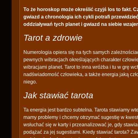
To że horoskop może określić czyjś los to fakt. C
gwiazd a chronologia ich cykli potrafi przewidzi
oddziaływań tych planet i gwiazd na siebie wzaje
Tarot a zdrowie
Numerologia opiera się na tych samych zależnościach
pewnych wibracjach określających charakter człowie
wibracjami planet. Tarot to inna wróżba i tu w grę
nadświadomość człowieka, a także energia jaką człow
niego.
Jak stawiać tarota
Ta energia jest bardzo subtelna. Tarota stawiamy w
mamy problemy i chcemy otrzymać sugestię w kwestii
wsłuchać się w karty i przeanalizować je, gdy stawi
podążać za jej sugestiami. Kiedy stawiać tarota? Za