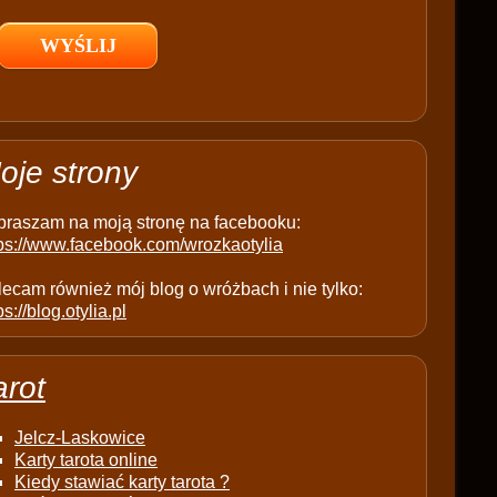
l
d
e
m
p
t
oje strony
y
.
praszam na moją stronę na facebooku:
tps://www.facebook.com/wrozkaotylia
ecam również mój blog o wróżbach i nie tylko:
ps://blog.otylia.pl
arot
Jelcz-Laskowice
Karty tarota online
Kiedy stawiać karty tarota ?