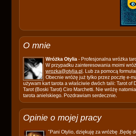
O mnie
Wróżka Otylia
- Profesjonalna wróżka tar
W przypadku zainteresowania moimi wróżb
wrozka@otylia.pl
. Lub za pomocą formula
Obecnie wróżę już tylko przez pocztę e-ma
używam kart tarota a właściwie dwóch talii: Tarot of
Tarot (Boski Tarot) Ciro Marchetti. Nie wróżę natomias
tarota anielskiego. Pozdrawiam serdecznie.
Opinie o mojej pracy
"Pani Otylio, dziękuję za wróżbę .Będę d