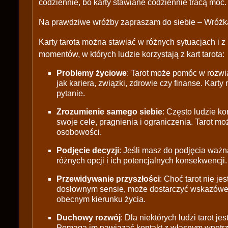
codziennie, bo karty stawiane codziennie tracą moc.
Na prawdziwe wróżby zapraszam do siebie – Wróżka
Karty tarota można stawiać w różnych sytuacjach i 
momentów, w których ludzie korzystają z kart tarota:
Problemy życiowe
: Tarot może pomóc w rozwi
jak kariera, związki, zdrowie czy finanse. Ka
pytanie.
Zrozumienie samego siebie
: Często ludzie ko
swoje cele, pragnienia i ograniczenia. Tarot 
osobowości.
Podjęcie decyzji
: Jeśli masz do podjęcia waż
różnych opcji i ich potencjalnych konsekwencji. T
Przewidywanie przyszłości
: Choć tarot nie j
dosłownym sensie, może dostarczyć wskazówek 
obecnym kierunku życia.
Duchowy rozwój
: Dla niektórych ludzi tarot 
Pomaga im nawiązać kontakt z własnym wnętrz