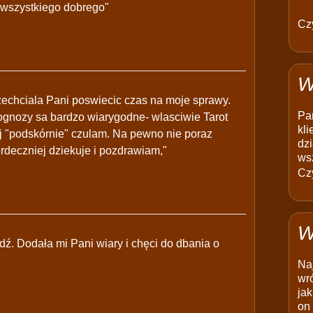
 wszystkiego dobrego"
Czy
W
 zechciala Pani poswiecic czas na moje sprawy.
Pam
rognozy sa bardzo wiarygodne- wlasciwie Tarot
kli
ej "podskórnie" czulam. Na pewno nie poraz
dzi
rdeczniej dziekuje i pozdrawiam,"
ws
Czy
W
ź. Dodała mi Pani wiary i chęci do dbania o
Na
wró
jak
on 