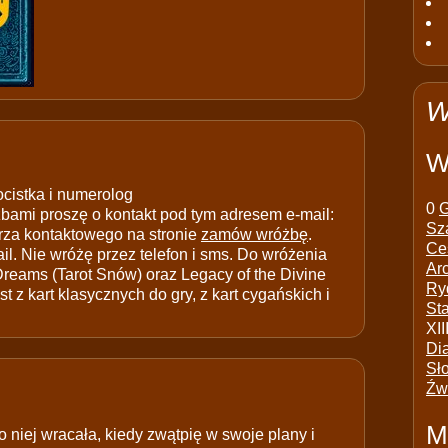
W
W
ocistka i numerolog
0
G
ami proszę o kontakt pod tym adresem e-mail:
Sz
rza kontaktowego na stronie
zamów wróżbę
.
Ce
il. Nie wróżę przez telefon i sms. Do wróżenia
Ar
 Dreams (Tarot Snów) oraz Legacy of the Divine
Ry
t z kart klasycznych do gry, z kart cygańskich i
St
XII
Di
Sł
Źw
M
o niej wracała, kiedy zwątpię w swoje plany i