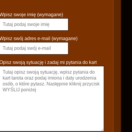
P
Wpisz swoje imię (wymagane)
l
e
a
s
Wpisz swój adres e-mail (wymagane)
e
l
e
Opisz swoją sytuację i zadaj mi pytania do kart
a
v
e
t
h
i
s
f
i
e