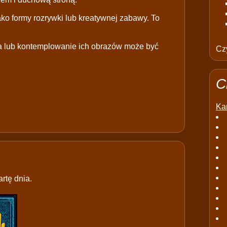
jako formy rozrywki lub kreatywnej zabawy. To
ota lub kontemplowanie ich obrazów może być
Czy
C
Kar
rtę dnia.