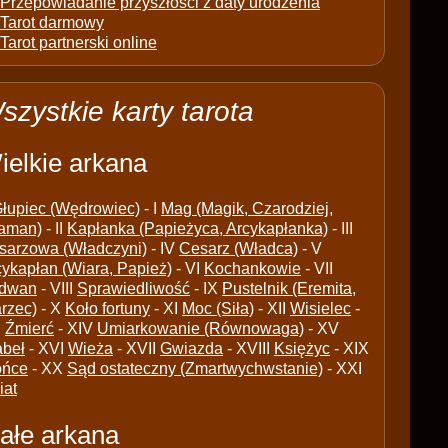
Przepowiadanie przyszłości z daty urodzenia
Tarot darmowy
Tarot partnerski online
szystkie karty tarota
ielkie arkana
łupiec (Wędrowiec)
- I
Mag (Magik, Czarodziej,
aman)
- II
Kapłanka (Papieżyca, Arcykapłanka)
- III
sarzowa (Władczyni)
- IV
Cesarz (Władca)
- V
cykapłan (Wiara, Papież)
- VI
Kochankowie
- VII
dwan
- VIII
Sprawiedliwość
- IX
Pustelnik (Eremita,
arzec)
- X
Koło fortuny
- XI
Moc (Siła)
- XII
Wisielec
-
I
Źmierć
- XIV
Umiarkowanie (Równowaga)
- XV
abeł
- XVI
Wieża
- XVII
Gwiazda
- XVIII
Księżyc
- XIX
ońce
- XX
Sąd ostateczny (Zmartwychwstanie)
- XXI
iat
ałe arkana