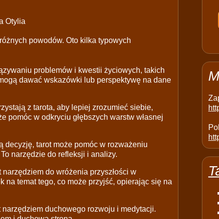
 Otylia
z różnych powodów. Oto kilka typowych
ązywaniu problemów i kwestii życiowych, takich
M
rty mogą dawać wskazówki lub perspektywę na dane
Za
rzystają z tarota, aby lepiej zrozumieć siebie,
ht
może pomóc w odkryciu głębszych warstw własnej
Pol
htt
ną decyzję, tarot może pomóc w rozważeniu
o narzędzie do refleksji i analizy.
T
est narzędziem do wróżenia przyszłości w
na temat tego, co może przyjść, opierając się na
jest narzędziem duchowego rozwoju i medytacji.
em i duchową stroną.