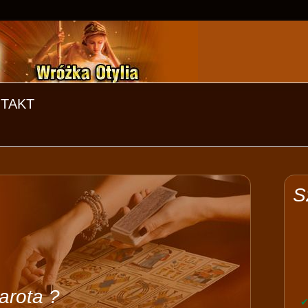
TAKT
S
tarota ?