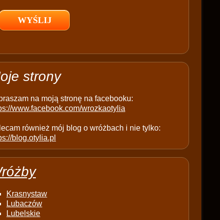
l
d
e
m
p
t
oje strony
y
.
praszam na moją stronę na facebooku:
tps://www.facebook.com/wrozkaotylia
ecam również mój blog o wróżbach i nie tylko:
ps://blog.otylia.pl
różby
Krasnystaw
Lubaczów
Lubelskie