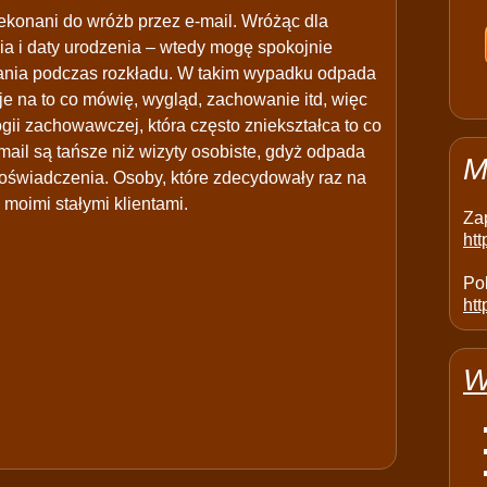
ekonani do wróżb przez e-mail. Wróżąc dla
ia i daty urodzenia – wtedy mogę spokojnie
azania podczas rozkładu. W takim wypadku odpada
je na to co mówię, wygląd, zachowanie itd, więc
ogii zachowawczej, która często zniekształca to co
mail są tańsze niż wizyty osobiste, gdyż odpada
M
oświadczenia. Osoby, które zdecydowały raz na
 moimi stałymi klientami.
Za
ht
Pol
htt
W