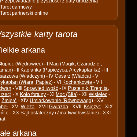
Przepowiadanie przyszłości z daty urodzenia
Tarot darmowy
Tarot partnerski online
szystkie karty tarota
ielkie arkana
łupiec (Wędrowiec)
- I
Mag (Magik, Czarodziej,
aman)
- II
Kapłanka (Papieżyca, Arcykapłanka)
- III
sarzowa (Władczyni)
- IV
Cesarz (Władca)
- V
cykapłan (Wiara, Papież)
- VI
Kochankowie
- VII
dwan
- VIII
Sprawiedliwość
- IX
Pustelnik (Eremita,
arzec)
- X
Koło fortuny
- XI
Moc (Siła)
- XII
Wisielec
-
I
Źmierć
- XIV
Umiarkowanie (Równowaga)
- XV
abeł
- XVI
Wieża
- XVII
Gwiazda
- XVIII
Księżyc
- XIX
ońce
- XX
Sąd ostateczny (Zmartwychwstanie)
- XXI
iat
ałe arkana