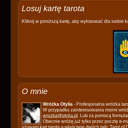
Losuj kartę tarota
Kliknij w poniższą kartę, aby wylosować dla siebie ka
O mnie
Wróżka Otylia
- Profesjonalna wróżka tar
W przypadku zainteresowania moimi wróżb
wrozka@otylia.pl
. Lub za pomocą formula
Obecnie wróżę już tylko przez pocztę e-ma
używam kart tarota a właściwie dwóch talii: Tarot of