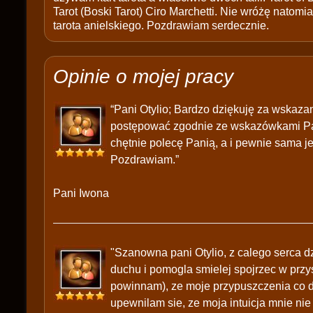
Tarot (Boski Tarot) Ciro Marchetti. Nie wróżę natomias
tarota anielskiego. Pozdrawiam serdecznie.
Opinie o mojej pracy
“Pani Otylio; Bardzo dziękuję za wskaza
postępować zgodnie ze wskazówkami Pani
chętnie polecę Panią, a i pewnie sama j
Pozdrawiam.”
Pani Iwona
"Szanowna pani Otylio, z calego serca d
duchu i pomogla smielej spojrzec w przy
powinnam), ze moje przypuszczenia co do
upewnilam sie, ze moja intuicja mnie nie