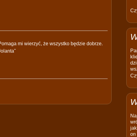
Czy
W
 Pomaga mi wierzyć, że wszystko będzie dobrze.
Pam
olanta"
kli
dzi
ws
Czy
W
Na
wró
jak
on 