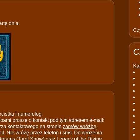
rtę dnia.
Czy
C
Kar
ocistka i numerolog
ami proszę o kontakt pod tym adresem e-mail:
rza kontaktowego na stronie
zamów wróżbę
.
il. Nie wróżę przez telefon i sms. Do wróżenia
 Dreams (Tarot Snów) oraz Legacy of the Divine