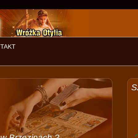
TAKT
S
 w Brzezinach ?