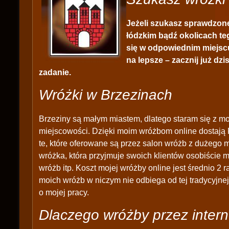
Jeżeli szukasz sprawdzon
łódzkim bądź okolicach te
się w odpowiednim miejscu
na lepsze – zacznij już dzi
zadanie.
Wróżki w Brzezinach
Brzeziny są małym miastem, dlatego staram się z moj
miejscowości. Dzięki moim wróżbom online dostają 
te, które oferowane są przez salon wróżb z dużego m
wróżka, która przyjmuje swoich klientów osobiście 
wróżb itp. Koszt mojej wróżby online jest średnio 2 r
moich wróżb w niczym nie odbiega od tej tradycyjne
o mojej pracy.
Dlaczego wróżby przez intern