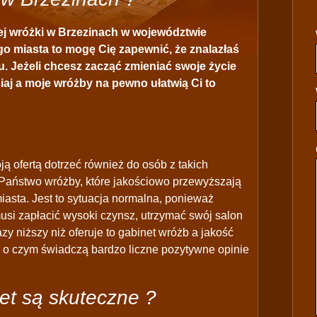
ej wróżki w Brzezinach w województwie
go miasta to mogę Cię zapewnić, że znalazłaś
. Jeżeli chcesz zacząć zmieniać swoje życie
siaj a moje wróżby na pewno ułatwią Ci to
ą ofertą dotrzeć również do osób z takich
Państwo wróżby, które jakościowo przewyższają
iasta. Jest to sytuacja normalna, ponieważ
musi zapłacić wysoki czynsz, utrzymać swój salon
azy niższy niż oferuje to gabinet wróżb a jakość
j o czym świadczą bardzo liczne pozytywne opinie
et są skuteczne ?