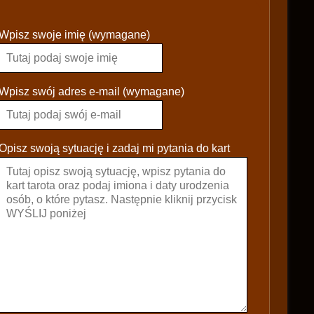
P
Wpisz swoje imię (wymagane)
l
e
a
s
Wpisz swój adres e-mail (wymagane)
e
l
e
Opisz swoją sytuację i zadaj mi pytania do kart
a
v
e
t
h
i
s
f
i
e