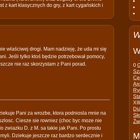
t z kart klasycznych do gry, z kart cygańskich i
W
nie właściwej drogi. Mam nadzieję, że uda mi się
W
. Jeśli tylko ktoś będzie potrzebował pomocy,
eszcze nie raz skorzystam z Pani porad.
0
G
Sz
Ce
Ar
Ry
St
XII
Di
ziekuje Pani za wrozbe, ktora podniosla mnie na
Sł
szlosc. Ciesze sie rowniez (choc byc moze nie
Źw
 zwiazku D. z M. sa takie jak Pani. Po prostu
M
 myli. Dziekuje jeszcze raz bardzo serdecznie i