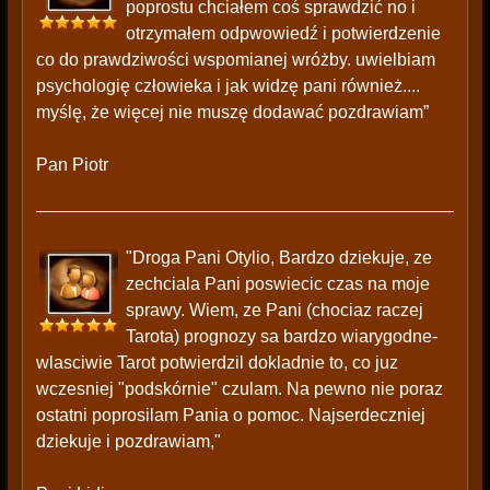
poprostu chciałem coś sprawdzić no i
otrzymałem odpwowiedź i potwierdzenie
co do prawdziwości wspomianej wróżby. uwielbiam
psychologię człowieka i jak widzę pani również....
myślę, że więcej nie muszę dodawać pozdrawiam”
Pan Piotr
"Droga Pani Otylio, Bardzo dziekuje, ze
zechciala Pani poswiecic czas na moje
sprawy. Wiem, ze Pani (chociaz raczej
Tarota) prognozy sa bardzo wiarygodne-
wlasciwie Tarot potwierdzil dokladnie to, co juz
wczesniej "podskórnie" czulam. Na pewno nie poraz
ostatni poprosilam Pania o pomoc. Najserdeczniej
dziekuje i pozdrawiam,"