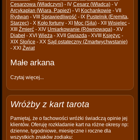
Cesarzowa (Władczyni)
- IV
Cesarz (Władca)
- V
Arcykapłan (Wiara, Papież)
- VI
Kochankowie
- VII
Rydwan
- VIII
Sprawiedliwość
- IX
Pustelnik (Eremita,
Starzec)
- X
Koło fortuny
- XI
Moc (Siła)
- XII
Wisielec
-
XIII
Źmierć
- XIV
Umiarkowanie (Równowaga)
- XV
Diabeł
- XVI
Wieża
- XVII
Gwiazda
- XVIII
Księżyc
-
XIX
Słońce
- XX
Sąd ostateczny (Zmartwychwstanie)
- XXI
Źwiat
Małe arkana
Czytaj więcej...
Wróżby z kart tarota
Pamiętaj, że o fachowości wróżki świadczą opinie jej
klientów. Oferuję rozkładanie kart na różne okresy np:
dzienne, tygodniowe, miesięczne i roczne dla
wszystkich znaków zodiaku: