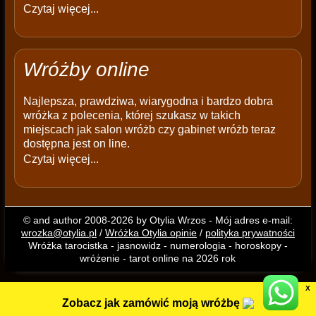
Czytaj więcej...
Wróżby online
Najlepsza, prawdziwa, wiarygodna i bardzo dobra
wróżka z polecenia, której szukasz w takich
miejscach jak salon wróżb czy gabinet wróżb teraz
dostępna jest on line.
Czytaj więcej...
© and author 2008-2026 by Otylia Wrzos - Mój adres e-mail:
wrozka@otylia.pl
/
Wróżka Otylia opinie
/
polityka prywatności
Wróżka tarocistka - jasnowidz - numerologia - horoskopy -
wróżenie - tarot online na 2026 rok
X
Zobacz jak zamówić moją wróżbę