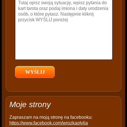
v
e
t
h
i
s
f
i
e
l
d
e
m
p
t
Moje strony
y
.
Zapraszam na moją stronę na facebooku:
https://www.facebook.com/wrozkaotylia