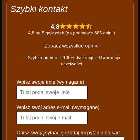
Szybki kontakt
4,8
4,8 na 5 gwiazdek (na podstawie 365 opinii)
Zobacz wszystkie
opinie
✔
Szybka pomoc
✔
100% dyskrecji
✔
Gwarancja
uczciwości
P
Wpisz swoje imię (wymagane)
l
e
a
s
Wpisz swój adres e-mail (wymagane)
e
l
e
Opisz swoją sytuację i zadaj mi pytania do kart
a