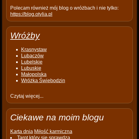
Polecam również mój blog o wróżbach i nie tylko:
https://blog.otylia.pl
Wróżby
Krasnystaw
Lubaczów
Lubelskie
Lubuskie
Małopolska
Wróżka Świebodzin
Czytaj więcej...
Ciekawe na moim blogu
Karta dnia
Miłość karmiczna
Tarot który się sprawdza