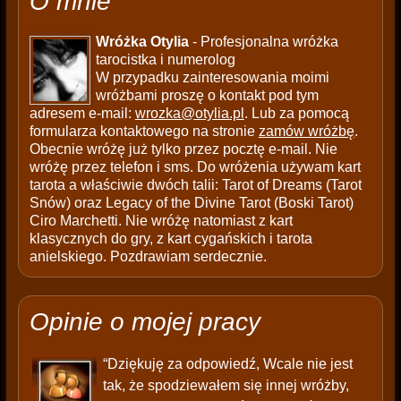
O mnie
Wróżka Otylia
- Profesjonalna wróżka
tarocistka i numerolog
W przypadku zainteresowania moimi
wróżbami proszę o kontakt pod tym
adresem e-mail:
wrozka@otylia.pl
. Lub za pomocą
formularza kontaktowego na stronie
zamów wróżbę
.
Obecnie wróżę już tylko przez pocztę e-mail. Nie
wróżę przez telefon i sms. Do wróżenia używam kart
tarota a właściwie dwóch talii: Tarot of Dreams (Tarot
Snów) oraz Legacy of the Divine Tarot (Boski Tarot)
Ciro Marchetti. Nie wróżę natomiast z kart
klasycznych do gry, z kart cygańskich i tarota
anielskiego. Pozdrawiam serdecznie.
Opinie o mojej pracy
“Dziękuję za odpowiedź, Wcale nie jest
tak, że spodziewałem się innej wróżby,