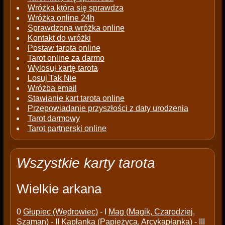
Wróżka która się sprawdza
Wróżka online 24h
Sprawdzona wróżka online
Kontakt do wróżki
Postaw tarota online
Tarot online za darmo
Wylosuj kartę tarota
Losuj Tak Nie
Wróżba email
Stawianie kart tarota online
Przepowiadanie przyszłości z daty urodzenia
Tarot darmowy
Tarot partnerski online
Wszystkie karty tarota
Wielkie arkana
0
Głupiec (Wędrowiec)
- I
Mag (Magik, Czarodziej,
Szaman)
- II
Kapłanka (Papieżyca, Arcykapłanka)
- III