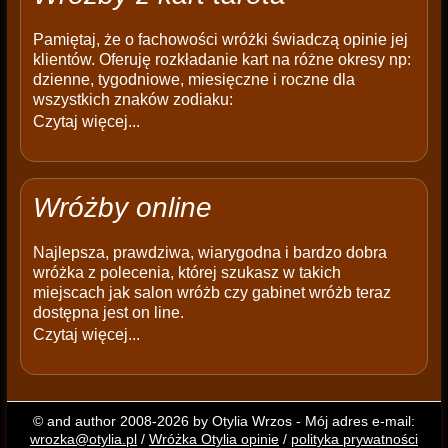
Pamiętaj, że o fachowości wróżki świadczą opinie jej
klientów. Oferuję rozkładanie kart na różne okresy np:
dzienne, tygodniowe, miesięczne i roczne dla
wszystkich znaków zodiaku:
Czytaj więcej...
Wróżby online
Najlepsza, prawdziwa, wiarygodna i bardzo dobra
wróżka z polecenia, której szukasz w takich
miejscach jak salon wróżb czy gabinet wróżb teraz
dostępna jest on line.
Czytaj więcej...
© and author 2008-2026 by Otylia Wrzos - Mój adres e-mail:
wrozka@otylia.pl
/
Wróżka Otylia opinie
/
polityka prywatności