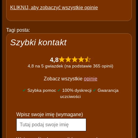
KLIKNIJ, aby zobaczyć wszystkie opinie
Tagi posta:
Szybki kontakt
4,8
4,8 na 5 gwiazdek (na podstawie 365 opinii)
Zobacz wszystkie
opinie
✔
Szybka pomoc
✔
100% dyskrecji
✔
Gwarancja
uczciwości
P
Wpisz swoje imię (wymagane)
l
e
a