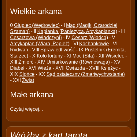
Wielkie arkana
0
Głupiec (Wędrowiec)
- I
Mag (Magik, Czarodziej,
Szaman)
- II
Kapłanka (Papieżyca, Arcykapłanka)
- III
Cesarzowa (Władczyni)
- IV
Cesarz (Władca)
- V
Arcykapłan (Wiara, Papież)
- VI
Kochankowie
- VII
Rydwan
- VIII
Sprawiedliwość
- IX
Pustelnik (Eremita,
Starzec)
- X
Koło fortuny
- XI
Moc (Siła)
- XII
Wisielec
-
XIII
Źmierć
- XIV
Umiarkowanie (Równowaga)
- XV
Diabeł
- XVI
Wieża
- XVII
Gwiazda
- XVIII
Księżyc
-
XIX
Słońce
- XX
Sąd ostateczny (Zmartwychwstanie)
- XXI
Źwiat
Małe arkana
Czytaj więcej...
Wróżby z kart tarota