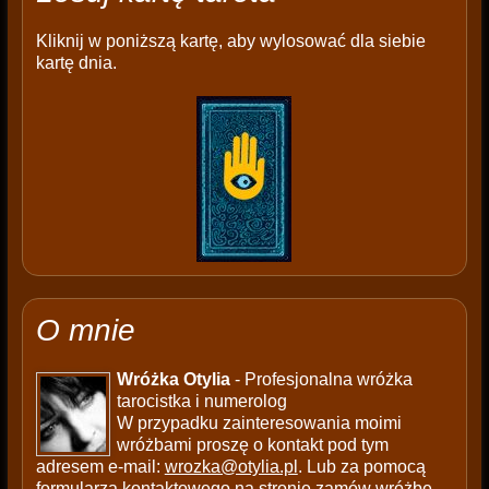
Kliknij w poniższą kartę, aby wylosować dla siebie
kartę dnia.
O mnie
Wróżka Otylia
- Profesjonalna wróżka
tarocistka i numerolog
W przypadku zainteresowania moimi
wróżbami proszę o kontakt pod tym
adresem e-mail:
wrozka@otylia.pl
. Lub za pomocą
formularza kontaktowego na stronie
zamów wróżbę
.