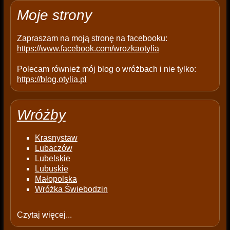
t
Moje strony
y
.
Zapraszam na moją stronę na facebooku:
https://www.facebook.com/wrozkaotylia
Polecam również mój blog o wróżbach i nie tylko:
https://blog.otylia.pl
Wróżby
Krasnystaw
Lubaczów
Lubelskie
Lubuskie
Małopolska
Wróżka Świebodzin
Czytaj więcej...