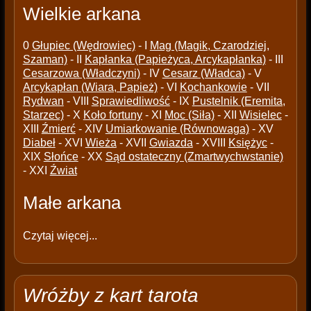
Wielkie arkana
0
Głupiec (Wędrowiec)
- I
Mag (Magik, Czarodziej,
Szaman)
- II
Kapłanka (Papieżyca, Arcykapłanka)
- III
Cesarzowa (Władczyni)
- IV
Cesarz (Władca)
- V
Arcykapłan (Wiara, Papież)
- VI
Kochankowie
- VII
Rydwan
- VIII
Sprawiedliwość
- IX
Pustelnik (Eremita,
Starzec)
- X
Koło fortuny
- XI
Moc (Siła)
- XII
Wisielec
-
XIII
Źmierć
- XIV
Umiarkowanie (Równowaga)
- XV
Diabeł
- XVI
Wieża
- XVII
Gwiazda
- XVIII
Księżyc
-
XIX
Słońce
- XX
Sąd ostateczny (Zmartwychwstanie)
- XXI
Źwiat
Małe arkana
Czytaj więcej...
Wróżby z kart tarota