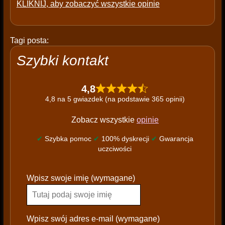
KLIKNIJ, aby zobaczyć wszystkie opinie
Tagi posta:
Szybki kontakt
4,8
4,8 na 5 gwiazdek (na podstawie 365 opinii)
Zobacz wszystkie
opinie
✔
Szybka pomoc
✔
100% dyskrecji
✔
Gwarancja
uczciwości
P
Wpisz swoje imię (wymagane)
l
e
a
s
Wpisz swój adres e-mail (wymagane)