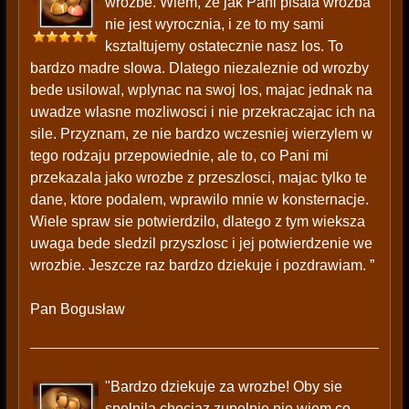
wrozbe. Wiem, ze jak Pani pisala wrozba
nie jest wyrocznia, i ze to my sami
ksztaltujemy ostatecznie nasz los. To
bardzo madre slowa. Dlatego niezaleznie od wrozby
bede usilowal, wplynac na swoj los, majac jednak na
uwadze wlasne mozliwosci i nie przekraczajac ich na
sile. Przyznam, ze nie bardzo wczesniej wierzylem w
tego rodzaju przepowiednie, ale to, co Pani mi
przekazala jako wrozbe z przeszlosci, majac tylko te
dane, ktore podalem, wprawilo mnie w konsternacje.
Wiele spraw sie potwierdzilo, dlatego z tym wieksza
uwaga bede sledzil przyszlosc i jej potwierdzenie we
wrozbie. Jeszcze raz bardzo dziekuje i pozdrawiam. ”
Pan Bogusław
"Bardzo dziekuje za wrozbe! Oby sie
spelnila chociaz zupelnie nie wiem co