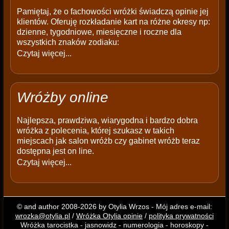
Pamiętaj, że o fachowości wróżki świadczą opinie jej
klientów. Oferuję rozkładanie kart na różne okresy np:
dzienne, tygodniowe, miesięczne i roczne dla
wszystkich znaków zodiaku:
Czytaj więcej...
Wróżby online
Najlepsza, prawdziwa, wiarygodna i bardzo dobra
wróżka z polecenia, której szukasz w takich
miejscach jak salon wróżb czy gabinet wróżb teraz
dostępna jest on line.
Czytaj więcej...
© and author 2008-2026 by Otylia Wrzos - Mój adres e-mail:
wrozka@otylia.pl
/
Wróżka Otylia opinie
/
polityka prywatności
Wróżka tarocistka - jasnowidz - numerologia - horoskopy -