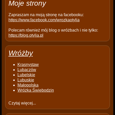
Moje strony
y
.
Zapraszam na moją stronę na facebooku:
https://www.facebook.com/wrozkaotylia
Polecam również mój blog o wróżbach i nie tylko:
https://blog.otylia.pl
Wróżby
Krasnystaw
Lubaczów
Lubelskie
Lubuskie
Małopolska
Wróżka Świebodzin
Czytaj więcej...