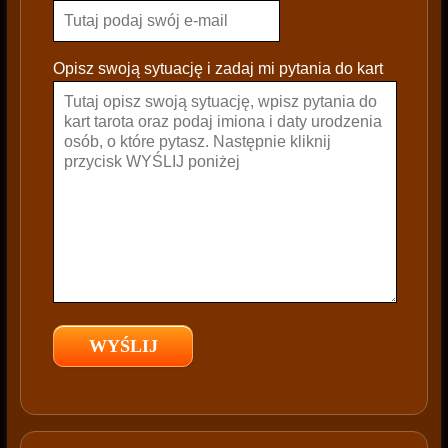
e
l
e
Opisz swoją sytuację i zadaj mi pytania do kart
a
v
e
t
h
i
s
f
i
e
l
d
e
m
p
t