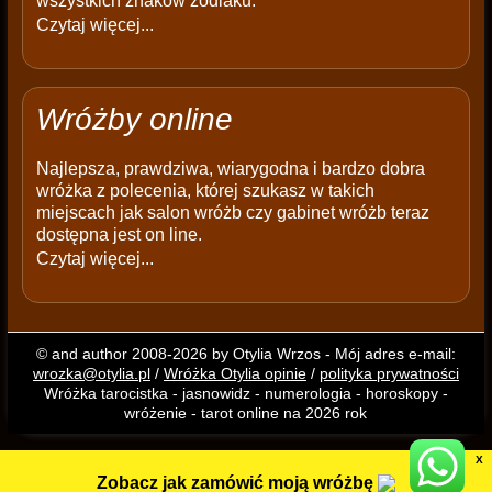
wszystkich znaków zodiaku:
Czytaj więcej...
Wróżby online
Najlepsza, prawdziwa, wiarygodna i bardzo dobra
wróżka z polecenia, której szukasz w takich
miejscach jak salon wróżb czy gabinet wróżb teraz
dostępna jest on line.
Czytaj więcej...
© and author 2008-2026 by Otylia Wrzos - Mój adres e-mail:
wrozka@otylia.pl
/
Wróżka Otylia opinie
/
polityka prywatności
Wróżka tarocistka - jasnowidz - numerologia - horoskopy -
wróżenie - tarot online na 2026 rok
X
Zobacz jak zamówić moją wróżbę