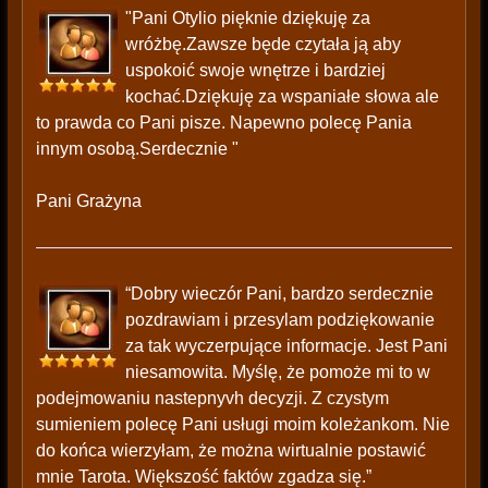
"Pani Otylio pięknie dziękuję za
wróżbę.Zawsze będe czytała ją aby
uspokoić swoje wnętrze i bardziej
kochać.Dziękuję za wspaniałe słowa ale
to prawda co Pani pisze. Napewno polecę Pania
innym osobą.Serdecznie "
Pani Grażyna
“Dobry wieczór Pani, bardzo serdecznie
pozdrawiam i przesylam podziękowanie
za tak wyczerpujące informacje. Jest Pani
niesamowita. Myślę, że pomoże mi to w
podejmowaniu nastepnyvh decyzji. Z czystym
sumieniem polecę Pani usługi moim koleżankom. Nie
do końca wierzyłam, że można wirtualnie postawić
mnie Tarota. Większość faktów zgadza się.”