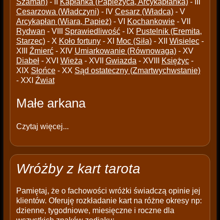
Szaman)
- II
Kapłanka (Papieżyca, Arcykapłanka)
- III
Cesarzowa (Władczyni)
- IV
Cesarz (Władca)
- V
Arcykapłan (Wiara, Papież)
- VI
Kochankowie
- VII
Rydwan
- VIII
Sprawiedliwość
- IX
Pustelnik (Eremita,
Starzec)
- X
Koło fortuny
- XI
Moc (Siła)
- XII
Wisielec
-
XIII
Źmierć
- XIV
Umiarkowanie (Równowaga)
- XV
Diabeł
- XVI
Wieża
- XVII
Gwiazda
- XVIII
Księżyc
-
XIX
Słońce
- XX
Sąd ostateczny (Zmartwychwstanie)
- XXI
Źwiat
Małe arkana
Czytaj więcej...
Wróżby z kart tarota
Pamiętaj, że o fachowości wróżki świadczą opinie jej
klientów. Oferuję rozkładanie kart na różne okresy np:
dzienne, tygodniowe, miesięczne i roczne dla