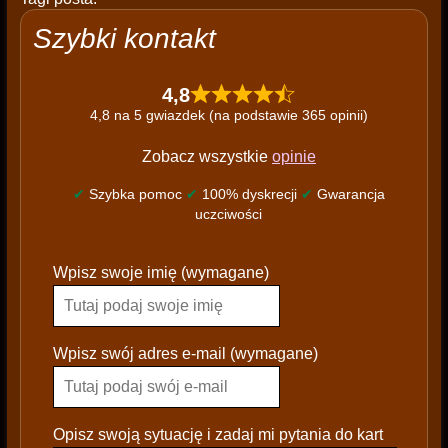
Szybki kontakt
4,8
4,8 na 5 gwiazdek (na podstawie 365 opinii)
Zobacz wszystkie
opinie
✔
Szybka pomoc
✔
100% dyskrecji
✔
Gwarancja
uczciwości
P
Wpisz swoje imię (wymagane)
l
e
a
s
Wpisz swój adres e-mail (wymagane)
e
l
e
Opisz swoją sytuację i zadaj mi pytania do kart