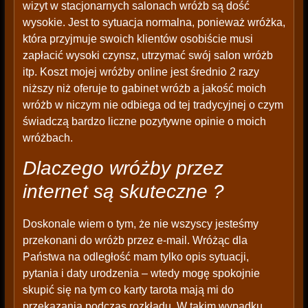
wizyt w stacjonarnych salonach wróżb są dość
wysokie. Jest to sytuacja normalna, ponieważ wróżka,
która przyjmuje swoich klientów osobiście musi
zapłacić wysoki czynsz, utrzymać swój salon wróżb
itp. Koszt mojej wróżby online jest średnio 2 razy
niższy niż oferuje to gabinet wróżb a jakość moich
wróżb w niczym nie odbiega od tej tradycyjnej o czym
świadczą bardzo liczne pozytywne opinie o moich
wróżbach.
Dlaczego wróżby przez
internet są skuteczne ?
Doskonale wiem o tym, że nie wszyscy jesteśmy
przekonani do wróżb przez e-mail. Wróżąc dla
Państwa na odległość mam tylko opis sytuacji,
pytania i daty urodzenia – wtedy mogę spokojnie
skupić się na tym co karty tarota mają mi do
przekazania podczas rozkładu. W takim wypadku