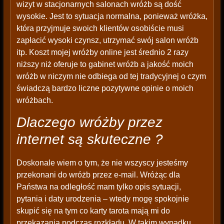
wizyt w stacjonarnych salonach wróżb są dość
wysokie. Jest to sytuacja normalna, ponieważ wróżka,
która przyjmuje swoich klientów osobiście musi
zapłacić wysoki czynsz, utrzymać swój salon wróżb
itp. Koszt mojej wróżby online jest średnio 2 razy
niższy niż oferuje to gabinet wróżb a jakość moich
wróżb w niczym nie odbiega od tej tradycyjnej o czym
świadczą bardzo liczne pozytywne opinie o moich
wróżbach.
Dlaczego wróżby przez
internet są skuteczne ?
Doskonale wiem o tym, że nie wszyscy jesteśmy
przekonani do wróżb przez e-mail. Wróżąc dla
Państwa na odległość mam tylko opis sytuacji,
pytania i daty urodzenia – wtedy mogę spokojnie
skupić się na tym co karty tarota mają mi do
przekazania podczas rozkładu. W takim wypadku