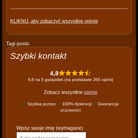
KLIKNIJ, aby zobaczyć wszystkie opinie
Tagi posta:
Szybki kontakt
4,8
4,8 na 5 gwiazdek (na podstawie 365 opinii)
Zobacz wszystkie
opinie
✔
Szybka pomoc
✔
100% dyskrecji
✔
Gwarancja
uczciwości
P
Wpisz swoje imię (wymagane)
l
e