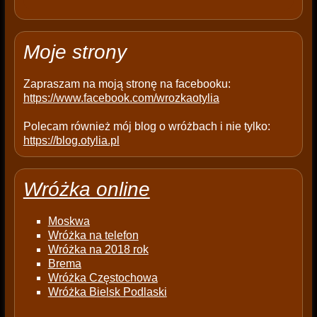
m
p
t
Moje strony
y
.
Zapraszam na moją stronę na facebooku:
https://www.facebook.com/wrozkaotylia
Polecam również mój blog o wróżbach i nie tylko:
https://blog.otylia.pl
Wróżka online
Moskwa
Wróżka na telefon
Wróżka na 2018 rok
Brema
Wróżka Częstochowa
Wróżka Bielsk Podlaski