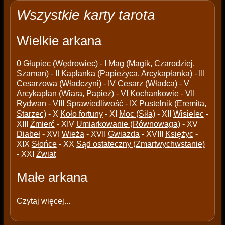
Wszystkie karty tarota
Wielkie arkana
0
Głupiec (Wędrowiec)
- I
Mag (Magik, Czarodziej,
Szaman)
- II
Kapłanka (Papieżyca, Arcykapłanka)
- III
Cesarzowa (Władczyni)
- IV
Cesarz (Władca)
- V
Arcykapłan (Wiara, Papież)
- VI
Kochankowie
- VII
Rydwan
- VIII
Sprawiedliwość
- IX
Pustelnik (Eremita,
Starzec)
- X
Koło fortuny
- XI
Moc (Siła)
- XII
Wisielec
-
XIII
Źmierć
- XIV
Umiarkowanie (Równowaga)
- XV
Diabeł
- XVI
Wieża
- XVII
Gwiazda
- XVIII
Księżyc
-
XIX
Słońce
- XX
Sąd ostateczny (Zmartwychwstanie)
- XXI
Źwiat
Małe arkana
Czytaj więcej...