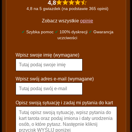
4,8
4,8 na 5 gwiazdek (na podstawie 365 opinii)
Zobacz wszystkie
opinie
✔
Szybka pomoc
✔
100% dyskrecji
✔
Gwarancja
uczciwości
P
Wpisz swoje imię (wymagane)
l
e
a
s
Wpisz swój adres e-mail (wymagane)
e
l
e
Opisz swoją sytuację i zadaj mi pytania do kart
a
v
e
t