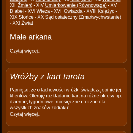
XIII
Źmierć
- XIV
Umiarkowanie (Równowaga)
- XV
Diabeł
- XVI
Wieża
- XVII
Gwiazda
- XVIII
Księżyc
-
XIX
Słońce
- XX
Sąd ostateczny (Zmartwychwstanie)
- XXI
Źwiat
Małe arkana
Czytaj więcej...
Wróżby z kart tarota
Pamiętaj, że o fachowości wróżki świadczą opinie jej
klientów. Oferuję rozkładanie kart na różne okresy np:
dzienne, tygodniowe, miesięczne i roczne dla
wszystkich znaków zodiaku:
Czytaj więcej...