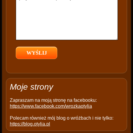
h
i
s
f
i
e
l
d
e
m
p
t
Moje strony
y
.
Zapraszam na moją stronę na facebooku:
https://www.facebook.com/wrozkaotylia
Polecam również mój blog o wróżbach i nie tylko:
https://blog.otylia.pl