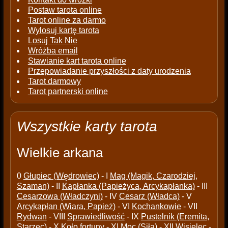
Postaw tarota online
Tarot online za darmo
Wylosuj kartę tarota
Losuj Tak Nie
Wróżba email
Stawianie kart tarota online
Przepowiadanie przyszłości z daty urodzenia
Tarot darmowy
Tarot partnerski online
Wszystkie karty tarota
Wielkie arkana
0
Głupiec (Wędrowiec)
- I
Mag (Magik, Czarodziej,
Szaman)
- II
Kapłanka (Papieżyca, Arcykapłanka)
- III
Cesarzowa (Władczyni)
- IV
Cesarz (Władca)
- V
Arcykapłan (Wiara, Papież)
- VI
Kochankowie
- VII
Rydwan
- VIII
Sprawiedliwość
- IX
Pustelnik (Eremita,
Starzec)
- X
Koło fortuny
- XI
Moc (Siła)
- XII
Wisielec
-