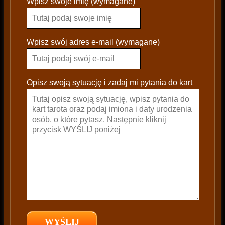
Wpisz swoje imię (wymagane)
l
e
a
s
Wpisz swój adres e-mail (wymagane)
e
l
e
Opisz swoją sytuację i zadaj mi pytania do kart
a
v
e
t
h
i
s
f
i
e
l
d