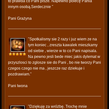
to prawda co Pani pisze. Napewno polecę Pania
innym osobą.Serdecznie "
Pani Grażyna
"Spotkalismy sie 2 razy i juz wiem ze na
tym koniec , zreszta kawalek mieszkamy
od siebie , wierze w to co Pani napisala.
Na pewno jesli bede miec jakis dylemat w
przyszlosci to zglosze sie do Pani , bo nie tworzy Pani
czegos czego nie ma , jeszcze raz dziekuje i
pozdrawiam."
Pani Iwona
"Dziękuję za wróżbę. Trochę mnie