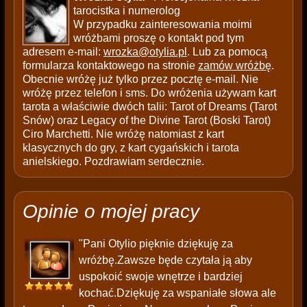
tarocistka i numerolog
W przypadku zainteresowania moimi
wróżbami proszę o kontakt pod tym
adresem e-mail:
wrozka@otylia.pl
. Lub za pomocą
formularza kontaktowego na stronie
zamów wróżbę
.
Obecnie wróżę już tylko przez pocztę e-mail. Nie
wróżę przez telefon i sms. Do wróżenia używam kart
tarota a właściwie dwóch talii: Tarot of Dreams (Tarot
Snów) oraz Legacy of the Divine Tarot (Boski Tarot)
Ciro Marchetti. Nie wróżę natomiast z kart
klasycznych do gry, z kart cygańskich i tarota
anielskiego. Pozdrawiam serdecznie.
Opinie o mojej pracy
"Pani Otylio pięknie dziękuję za
wróżbę.Zawsze będe czytała ją aby
uspokoić swoje wnętrze i bardziej
kochać.Dziękuję za wspaniałe słowa ale