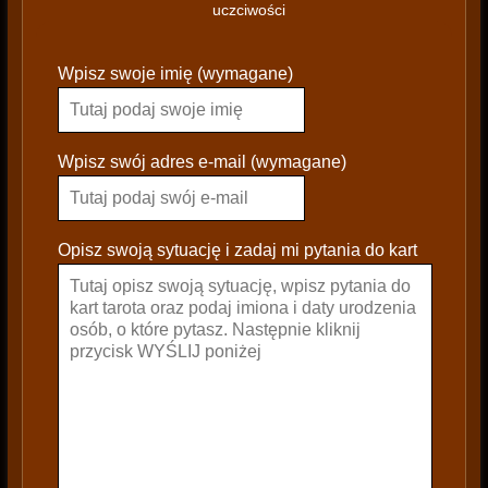
uczciwości
P
Wpisz swoje imię (wymagane)
l
e
a
s
Wpisz swój adres e-mail (wymagane)
e
l
e
Opisz swoją sytuację i zadaj mi pytania do kart
a
v
e
t
h
i
s
f
i