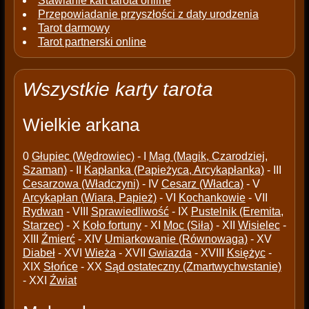
Stawianie kart tarota online
Przepowiadanie przyszłości z daty urodzenia
Tarot darmowy
Tarot partnerski online
Wszystkie karty tarota
Wielkie arkana
0
Głupiec (Wędrowiec)
- I
Mag (Magik, Czarodziej,
Szaman)
- II
Kapłanka (Papieżyca, Arcykapłanka)
- III
Cesarzowa (Władczyni)
- IV
Cesarz (Władca)
- V
Arcykapłan (Wiara, Papież)
- VI
Kochankowie
- VII
Rydwan
- VIII
Sprawiedliwość
- IX
Pustelnik (Eremita,
Starzec)
- X
Koło fortuny
- XI
Moc (Siła)
- XII
Wisielec
-
XIII
Źmierć
- XIV
Umiarkowanie (Równowaga)
- XV
Diabeł
- XVI
Wieża
- XVII
Gwiazda
- XVIII
Księżyc
-
XIX
Słońce
- XX
Sąd ostateczny (Zmartwychwstanie)
- XXI
Źwiat