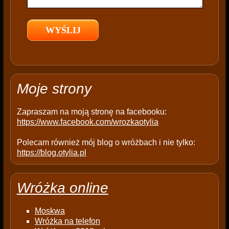
e
l
d
e
m
p
t
Moje strony
y
.
Zapraszam na moją stronę na facebooku:
https://www.facebook.com/wrozkaotylia
Polecam również mój blog o wróżbach i nie tylko:
https://blog.otylia.pl
Wróżka online
Moskwa
Wróżka na telefon