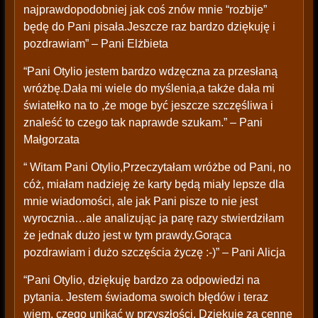
najprawdopodobniej jak coś znów mnie “rozbije”
będę do Pani pisała.Jeszcze raz bardzo dziękuję i
pozdrawiam” – Pani Elżbieta
“Pani Otylio jestem bardzo wdzęczna za przesłaną
wróżbę.Dała mi wiele do myślenia,a także dała mi
światełko na to ,że moge być jeszcze szczęśliwa i
znaleść to czego tak naprawde szukam.” – Pani
Małgorzata
“ Witam Pani Otylio,Przeczytałam wróżbe od Pani, no
cóż, miałam nadzieję że karty będą miały lepsze dla
mnie wiadomości, ale jak Pani pisze to nie jest
wyrocznia…ale analizując ja parę razy stwierdziłam
że jednak dużo jest w tym prawdy.Gorąca
pozdrawiam i dużo szczęścia życzę :-)” – Pani Alicja
“Pani Otylio, dziękuję bardzo za odpowiedzi na
pytania. Jestem świadoma swoich błędów i teraz
wiem, czego unikać w przyszłości. Dziękuję za cenne