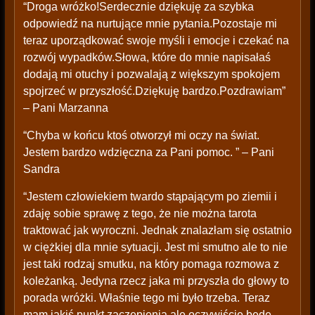
“Droga wróżko!Serdecznie dziękuję za szybka
odpowiedź na nurtujące mnie pytania.Pozostaje mi
teraz uporządkować swoje myśli i emocje i czekać na
rozwój wypadków.Słowa, które do mnie napisałaś
dodają mi otuchy i pozwalają z większym spokojem
spojrzeć w przyszłość.Dziękuję bardzo.Pozdrawiam”
– Pani Marzanna
“Chyba w końcu ktoś otworzył mi oczy na świat.
Jestem bardzo wdzięczna za Pani pomoc. ” – Pani
Sandra
“Jestem człowiekiem twardo stąpającym po ziemii i
zdaję sobie sprawę z tego, że nie można tarota
traktować jak wyroczni. Jednak znalazłam się ostatnio
w ciężkiej dla mnie sytuacji. Jest mi smutno ale to nie
jest taki rodzaj smutku, na który pomaga rozmowa z
koleżanką. Jedyna rzecz jaka mi przyszła do głowy to
porada wróżki. Właśnie tego mi było trzeba. Teraz
mam jakiś punkt zaczepienia ale oczywiście będę