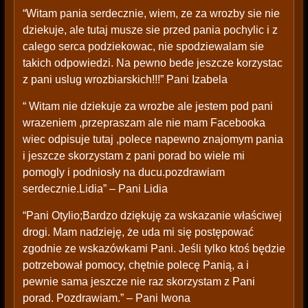
“Witam pania serdecznie, wiem, ze za wrozby sie nie
dziekuje, ale tutaj musze sie przed pania pochylic i z
calego serca podziekowac, nie spodziewalam sie
takich odpowiedzi. Na pewno bede jeszcze korzystac
z pani uslug wrozbiarskich!!!” Pani Izabela
“ Witam nie dziekuje za wrozbe ale jestem pod pani
wrazeniem ,przepraszam ale nie mam Facebooka
wiec odpisuje tutaj ,polece napewno znajomym pania
i jeszcze skorzystam z pani porad bo wiele mi
pomogly i podniosły na ducu.pozdrawiam
serdecznie.Lidia” – Pani Lidia
“Pani Otylio;Bardzo dziękuję za wskazanie właściwej
drogi. Mam nadzieję, że uda mi się postępować
zgodnie ze wskazówkami Pani. Jeśli tylko ktoś będzie
potrzebował pomocy, chętnie polecę Panią, a i
pewnie sama jeszcze nie raz skorzystam z Pani
porad. Pozdrawiam.” – Pani Iwona