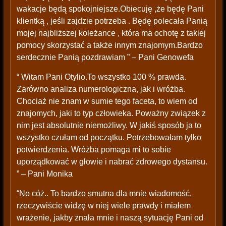
wakacje będą spokojniejsze.Obiecuję ,że będę Pani
klientką , jeśli zajdzie potrzeba . Będę polecała Panią
mojej najbliższej koleżance , która ma ochotę z takiej
pomocy skorzystać a także innym znajomym.Bardzo
serdecznie Panią pozdrawiam ” – Pani Genowefa
“ Witam Pani Otylio.To wszystko 100 % prawda.
Zarówno analiza numerologiczna, jak i wróżba.
Chociaż nie znam w sumie tego faceta, to wiem od
znajomych, jaki to typ człowieka. Poważny związek z
nim jest absolutnie niemożliwy. W jakiś sposób ja to
wszystko czułam od początku. Potrzebowałam tylko
potwierdzenia. Wróżba pomaga mi to sobie
uporządkować w głowie i nabrać zdrowego dystansu.
” – Pani Monika
“No cóż.. To bardzo smutna dla mnie wiadomość,
rzeczywiście widzę w niej wiele prawdy i miałem
wrażenie, jakby znała mnie i naszą sytuację Pani od