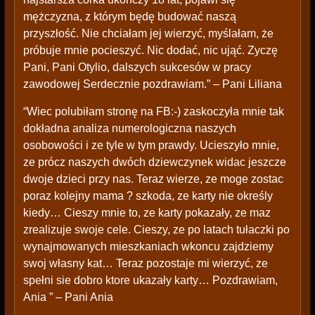
mężczyzna, z którym będę budować naszą
przyszłość. Nie chciałam jej wierzyć, myślałam, że
próbuje mnie pocieszyć. Nic dodać, nic ująć. Zyczę
Pani, Pani Otylio, dalszych sukcesów w pracy
zawodowej Serdecznie pozdrawiam.” – Pani Liliana
“Wiec polubiłam stronę na FB:-) zaskoczyła mnie tak
dokładna analiza numerologiczna naszych
osobowości i ze tyle w tym prawdy. Ucieszyło mnie,
ze prócz naszych dwóch dziewczynek widac jeszcze
dwoje dzieci przy nas. Teraz wierze, ze moge zostac
poraz kolejny mama ? szkoda, ze karty nie określy
kiedy… Cieszy mnie to, ze karty pokazały, ze maz
zrealizuje swoje cele. Cieszy, ze po latach tułaczki po
wynajmowanych mieszkaniach wkoncu zajdziemy
swoj własny kat… Teraz pozostaje mi wierzyć, ze
spełni sie dobro ktore ukazały karty… Pozdrawiam,
Ania ” – Pani Ania