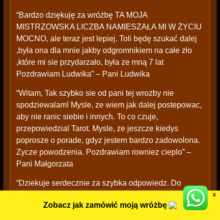
“Bardzo dziękuję za wróżbę TA MOJA
MISTRZOWSKA LICZBA NAMIESZAŁA MI W ŻYCIU
MOCNO, ale teraz jest lepiej. Toli będę szukać dalej
,była ona dla mnie jakby odgromnikiem na całe zło
,które mi sie przydarzało, była ze mną 7 lat
Pozdrawiam Ludwika” – Pani Ludwika
“Witam, Tak szybko sie od pani tej wrozby nie
spodziewalam! Mysle, ze wiem jak dalej postepowac,
aby nie ranic siebie i innych. To co czuje,
przepowiedzial Tarot. Mysle, ze jeszcze kiedys
poprosze o porade, gdyz jestem bardzo zadowolona.
Zycze powodzenia. Pozdrawiam rowniez cieplo” –
Pani Małgorzata
“Dziekuje serdecznie za szybka odpowiedz. Do
konca wierzylam ze wszystko sie ulozy i bedzie tak,
X
Zobacz jak zamówić moją wróżbę
jak bym tego chciala. Teraz wiem ze nie zawsze tak
jest i ta wrozba na pewno pomoze mi pozamykac