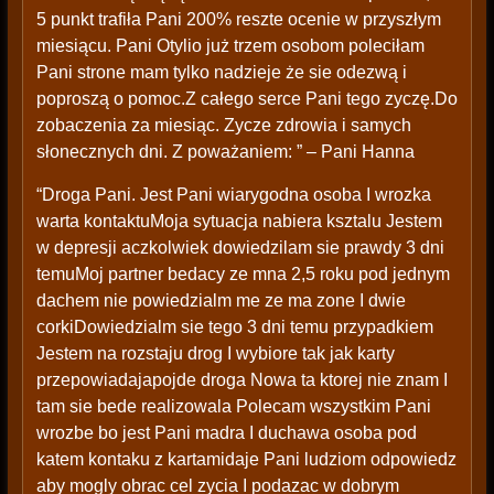
5 punkt trafiła Pani 200% reszte ocenie w przyszłym
miesiącu. Pani Otylio już trzem osobom poleciłam
Pani strone mam tylko nadzieje że sie odezwą i
poproszą o pomoc.Z całego serce Pani tego zyczę.Do
zobaczenia za miesiąc. Zycze zdrowia i samych
słonecznych dni. Z poważaniem: ” – Pani Hanna
“Droga Pani. Jest Pani wiarygodna osoba I wrozka
warta kontaktuMoja sytuacja nabiera ksztalu Jestem
w depresji aczkolwiek dowiedzilam sie prawdy 3 dni
temuMoj partner bedacy ze mna 2,5 roku pod jednym
dachem nie powiedzialm me ze ma zone I dwie
corkiDowiedzialm sie tego 3 dni temu przypadkiem
Jestem na rozstaju drog I wybiore tak jak karty
przepowiadajapojde droga Nowa ta ktorej nie znam I
tam sie bede realizowala Polecam wszystkim Pani
wrozbe bo jest Pani madra I duchawa osoba pod
katem kontaku z kartamidaje Pani ludziom odpowiedz
aby mogly obrac cel zycia I podazac w dobrym