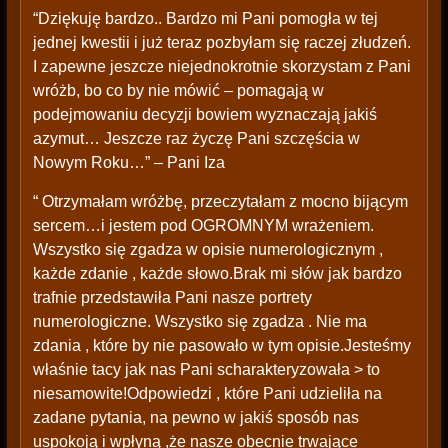
“Dziękuję bardzo.. Bardzo mi Pani pomogła w tej
jednej kwestii i już teraz pozbyłam się raczej złudzeń.
I zapewne jeszcze niejednokrotnie skorzystam z Pani
wróżb, bo co by nie mówić – pomagają w
podejmowaniu decyzji bowiem wyznaczają jakiś
azymut… Jeszcze raz życzę Pani szczęścia w
Nowym Roku…” – Pani Iza
“ Otrzymałam wróżbę, przeczytałam z mocno bijącym
sercem…i jestem pod OGROMNYM wrażeniem.
Wszystko się zgadza w opisie numerologicznym ,
każde zdanie , każde słowo.Brak mi słów jak bardzo
trafnie przedstawiła Pani nasze portrety
numerologiczne. Wszystko się zgadza . Nie ma
zdania , które by nie pasowało w tym opisie.Jesteśmy
właśnie tacy jak nas Pani scharakteryzowała > to
niesamowite!Odpowiedzi , które Pani udzieliła na
zadane pytania, na pewno w jakiś sposób nas
uspokoją i wpłyną ,że nasze obecnie trwające