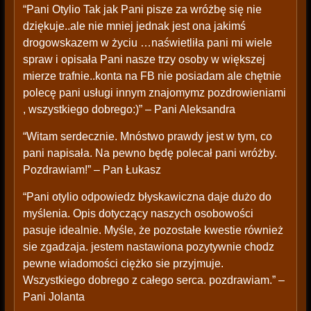
“Pani Otylio Tak jak Pani pisze za wróżbę się nie
dziękuje..ale nie mniej jednak jest ona jakimś
drogowskazem w życiu …naświetliła pani mi wiele
spraw i opisała Pani nasze trzy osoby w większej
mierze trafnie..konta na FB nie posiadam ale chętnie
polecę pani usługi innym znajomymz pozdrowieniami
, wszystkiego dobrego:)” – Pani Aleksandra
“Witam serdecznie. Mnóstwo prawdy jest w tym, co
pani napisała. Na pewno będę polecał pani wróżby.
Pozdrawiam!” – Pan Łukasz
“Pani otylio odpowiedz błyskawiczna daje dużo do
myślenia. Opis dotyczący naszych osobowości
pasuje idealnie. Myśle, że pozostałe kwestie również
sie zgadzaja. jestem nastawiona pozytywnie chodz
pewne wiadomości ciężko sie przyjmuje.
Wszystkiego dobrego z całego serca. pozdrawiam.” –
Pani Jolanta