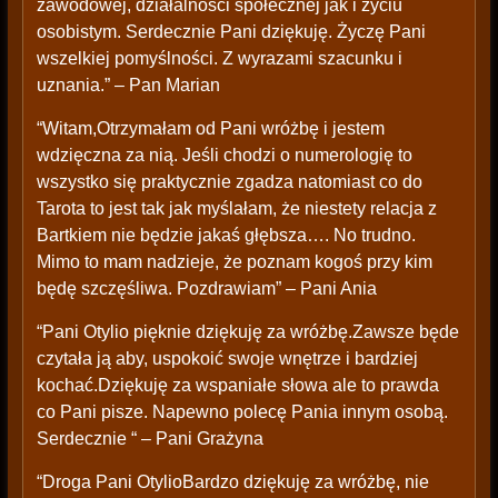
zawodowej, działalności społecznej jak i życiu
osobistym. Serdecznie Pani dziękuję. Życzę Pani
wszelkiej pomyślności. Z wyrazami szacunku i
uznania.” – Pan Marian
“Witam,Otrzymałam od Pani wróżbę i jestem
wdzięczna za nią. Jeśli chodzi o numerologię to
wszystko się praktycznie zgadza natomiast co do
Tarota to jest tak jak myślałam, że niestety relacja z
Bartkiem nie będzie jakaś głębsza…. No trudno.
Mimo to mam nadzieje, że poznam kogoś przy kim
będę szczęśliwa. Pozdrawiam” – Pani Ania
“Pani Otylio pięknie dziękuję za wróżbę.Zawsze będe
czytała ją aby, uspokoić swoje wnętrze i bardziej
kochać.Dziękuję za wspaniałe słowa ale to prawda
co Pani pisze. Napewno polecę Pania innym osobą.
Serdecznie “ – Pani Grażyna
“Droga Pani OtylioBardzo dziękuję za wróżbę, nie