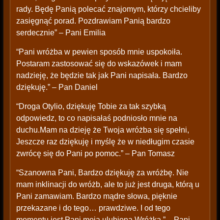
rady. Będę Panią polecać znajomym, którzy chcieliby
zasięgnąć porad. Pozdrawiam Panią bardzo
serdecznie” – Pani Emilia
“Pani wróżba w pewien sposób mnie uspokoiła.
Postaram zastosować się do wskazówek i mam
nadzieję, że będzie tak jak Pani napisała. Bardzo
dziękuję.” – Pan Daniel
“Droga Otylio, dziękuję Tobie za tak szybką
odpowiedz, to co napisałaś podniosło mnie na
duchu.Mam na dzieję że Twoja wróżba się spełni,
Jeszcze raz dziękuję i myślę że w niedługim czasie
zwrócę się do Pani po pomoc.” – Pan Tomasz
“Szanowna Pani, Bardzo dziękuję za wróżbę. Nie
mam inklinacji do wróżb, ale to już jest druga, którą u
Pani zamawiam. Bardzo mądre słowa, pięknie
przekazane i do tego… prawdziwe. I od tego
momentu jest Pani moją ulubioną Wróżką.” – Pani