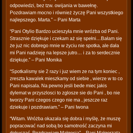
odpowiedzi, bez tzw. owijania w bawełnę.
Pozdrawiam mocno i również życzę Pani wszystkiego
najlepszego. Marta.” – Pani Marta
“Pani Otylio Bardzo ucieszyła mnie wróżba od Pani.
Strasznie dziękuje i czekam aż się spełni…Bałam się
że już nic dobrego mnie w życiu nie spotka, ale dała
mi Pani nadzieję na lepsze jutro… i za to serdecznie
dziękuje.” – Pani Monika
“Spotkalismy sie 2 razy i juz wiem ze na tym koniec ,
zreszta kawalek mieszkamy od siebie , wierze w to co
Pani napisala. Na pewno jesli bede miec jakis
dylemat w przyszlosci to zglosze sie do Pani , bo nie
tworzy Pani czegos czego nie ma , jeszcze raz
dziekuje i pozdrawiam.” – Pani Iwona
“Witam. Wróżba okazała się dobra i myślę, że muszę
popracować nad sobą bo samotność zaczyna mi
dokuczać. Pozdrawiam Małgosia” – Pani Małgorzata