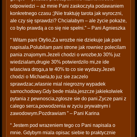
odpowiedzi – aż mnie Pani zaskoczyła podawaniem
konkretnego czasu ;)Nie traktuję tarota jak wyroczni,
ale czy się sprawdzi? Chciałabym – ale życie pokaże,
co było prawdą a co się nie spełni.” – Pani Agnieszka
“ Witam pani Otylio,Za wrozbe nie dziekuje jak pani
napisala.Polubilam pani strone jak rowniez polecilam
pania znajomym.Jezeli chodzi o wrozbe,to 30% juz
wiedzialam,drugie 30% potwierdzilo mi,ze ide
wlasciwa droga,a te 40% to co sie wydazy.Jezeli
chodzi o Michaela,to juz sie zaczelo
sprawdzac,wlasnie mial niegrozny wypadek
samochodowy.Gdy bede miala,jeszcze jakiekolwiek
pytania z pewnoscia,zglosze sie do pani.Zycze pani z
calego serca,powodzenia w zyciu prywatnym i
zawodowym.Pozdrawiam ” – Pani Karina
“ Jestem pod wrazeniem tego co Pani napisala o
mnie. Gdybym miala opisac siebie to praktycznie