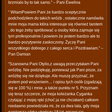
brzmialo by to tak samo.” – Pani Ewelina
“ WitamPowiem Pani że bardzo sceptycznie
podchodziłem do takich wróżb , ostatecznie namówiła
mnie moja mama która interesuje się również tarotem
, do tego żeby spróbować u osoby która zajmuje się
tym profesjonalnie.I powiem że jestem bardzo ale to
bardzo pozytywnie zaskoczony. Życzę Pani
wszystkiego dobrego z całego serca i Pozdrawiam.” –
Pan Damian
“Szanowna Pani Otylio,z uwagą przeczytałam Pani
wróżbę. Nie podziękuję, ponieważ jak Pani pisze, za
wróżbę się nie dziękuje. Ale muszę przyznać, że
jestem pod wrażeniem… i opisu tych osób (zgadzają
się w 100 %) i mnie, a także punktu nr 5. Przyznam
się teraz szczerze, że moja koleżanka Cyganka
czytając z mojej ręki (choć ja nie chciałam) całkiem
niedawno powiedziała mi, że za dwa lata, gdy moja
najstarsza córka ukończy 18 lat, pojawi się