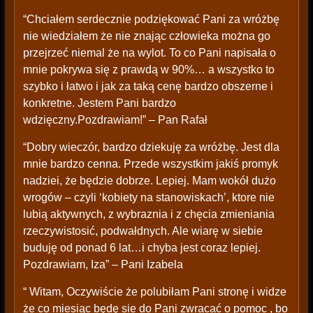
“Chciałem serdecznie podziękować Pani za wróżbę
nie wiedziałem że nie znając człowieka można go
przejrzeć niemal że na wylot. To co Pani napisała o
mnie pokrywa się z prawdą w 90%… a wszystko to
szybko i łatwo i jak za taką cenę bardzo obszerne i
konkretne. Jestem Pani bardzo
wdzięczny.Pozdrawiam!” – Pan Rafał
“Dobry wieczór, bardzo dziekuję za wróżbę. Jest dla
mnie bardzo cenna. Przede wszystkim jakiś promyk
nadziei, że będzie dobrze. Lepiej. Mam wokół dużo
wrogów – czyli ‘kobiety na stanowiskach’, ktore nie
lubią aktywnych, z wybraznia i z chęcia zmieniania
rzeczywistosić, podwałdnych. Ale wiarę w siebie
buduję od ponad 6 lat…i chyba jest coraz lepiej.
Pozdrawiam, Iza” – Pani Izabela
“ Witam, Oczywiście że polubiłam Pani stronę i widze
że co miesiąc będę sie do Pani zwracać o pomoc , bo