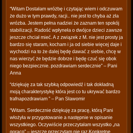
“Witam Dostałam wróżbę i czytając wiem i odczuwam
że dużo w tym prawdy, racji.. nie jest to chyba aż zła
wrózba. Jestem pełna nadziei że zaznam ten spokój
stabilizacji. Radość wpłyneła o dwójce dzieci zawsze
jeszcze chciał mieć. A z związek z M. nie jest prosty ja
bardzo się staram, kocham i ja od siebie więcej daje i
wychodzi na to że dalej będę dawać z siebie, chcę w
nas wierzyć że będzie dobrze i będę czuć się obok
niego bezpiecznie. pozdrawiam serdecznie” – Pani
Anna
“dziękuję za tak szybką odpowiedź i tak dokładną
moją charakterystykę która jest co tu ukrywać bardzo
trafnapozdrawiam ” – Pan Sławomir
“Witam. Serdecznie dziękuję za pracę, którą Pani
włożyła w przygotowanie a następnie w opisanie
wszystkiego. Oczywiście przeczytałam wszystko „na
gorąco” – jeszcze przeczytam nie raz.Konkretne