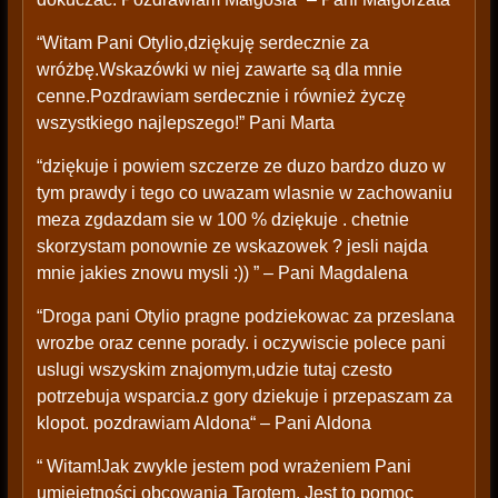
“Witam Pani Otylio,dziękuję serdecznie za
wróżbę.Wskazówki w niej zawarte są dla mnie
cenne.Pozdrawiam serdecznie i również życzę
wszystkiego najlepszego!” Pani Marta
“dziękuje i powiem szczerze ze duzo bardzo duzo w
tym prawdy i tego co uwazam wlasnie w zachowaniu
meza zgdazdam sie w 100 % dziękuje . chetnie
skorzystam ponownie ze wskazowek ? jesli najda
mnie jakies znowu mysli :)) ” – Pani Magdalena
“Droga pani Otylio pragne podziekowac za przeslana
wrozbe oraz cenne porady. i oczywiscie polece pani
uslugi wszyskim znajomym,udzie tutaj czesto
potrzebuja wsparcia.z gory dziekuje i przepaszam za
klopot. pozdrawiam Aldona“ – Pani Aldona
“ Witam!Jak zwykle jestem pod wrażeniem Pani
umiejętności obcowania Tarotem. Jest to pomoc