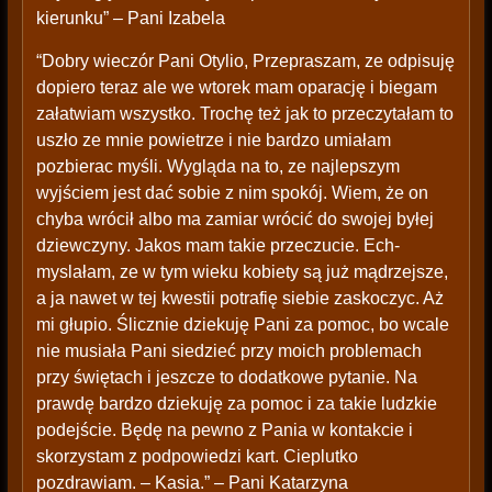
kierunku” – Pani Izabela
“Dobry wieczór Pani Otylio, Przepraszam, ze odpisuję
dopiero teraz ale we wtorek mam oparację i biegam
załatwiam wszystko. Trochę też jak to przeczytałam to
uszło ze mnie powietrze i nie bardzo umiałam
pozbierac myśli. Wygląda na to, ze najlepszym
wyjściem jest dać sobie z nim spokój. Wiem, że on
chyba wrócił albo ma zamiar wrócić do swojej byłej
dziewczyny. Jakos mam takie przeczucie. Ech-
myslałam, ze w tym wieku kobiety są już mądrzejsze,
a ja nawet w tej kwestii potrafię siebie zaskoczyc. Aż
mi głupio. Ślicznie dziekuję Pani za pomoc, bo wcale
nie musiała Pani siedzieć przy moich problemach
przy świętach i jeszcze to dodatkowe pytanie. Na
prawdę bardzo dziekuję za pomoc i za takie ludzkie
podejście. Będę na pewno z Pania w kontakcie i
skorzystam z podpowiedzi kart. Cieplutko
pozdrawiam. – Kasia.” – Pani Katarzyna