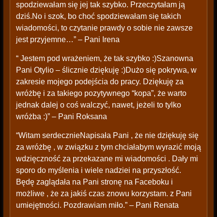
spodziewałam się jej tak szybko. Przeczytałam ją
dziś.No i szok, bo choć spodziewałam się takich
wiadomości, to czytanie prawdy o sobie nie zawsze
jest przyjemne…” – Pani Irena
“ Jestem pod wrażeniem, że tak szybko :)Szanowna
Pani Otylio – ślicznie dziękuję :)Dużo się pokrywa, w
zakresie mojego podejścia do pracy. Dziękuję za
wróżbę i za takiego pozytywnego “kopa”, że warto
jednak dalej o coś walczyć, nawet, jeżeli to tylko
wróżba :)” – Pani Roksana
“Witam serdecznieNapisała Pani , że nie dziękuję się
za wróżbę , w związku z tym chciałabym wyrazić moją
wdzięczność za przekazane mi wiadomości . Dały mi
sporo do myślenia i wiele nadziei na przyszłość.
Będę zaglądała na Pani stronę na Faceboku i
możliwe , że za jakiś czas znowu korzystam. z Pani
umiejętności. Pozdrawiam miło.” – Pani Renata