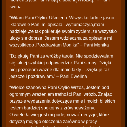
Iwona
“Witam Pani Otylio. Uśmiech. Wszystko ladnie jasno
,klarownie Pani mi opisala i wytlumaczyla,mam
nadzieje ,ze tak pokieruje swoim zyciem ,ze wszystko
ulozy sie dobrze .Jestem wdzieczna za opisanie mi
wszystkiego .Pozdrawiam Monika” – Pani Monika
“Dziękuję Pani za wróżbę tarota. Nie spodziewałam
się takiej szybkiej odpowiedzi z Pani strony. Dzięki
niej poznałam ważne dla mnie fakty . Dziękuję raz
jeszcze i pozdrawiam.” – Pani Ewelina
“Wielce szanowna Pani Otylio Wrzos, Jestem pod
ogromnym wrażeniem trafności Pani wróżb. Znając
przyszłe wydarzenia dotyczące mnie i moich bliskich
jestem bardziej spokojny z zrównoważony.
O wiele łatwiej jest mi podejmować decyzje, które
dotyczą mojego otoczenia zarówno w pracy