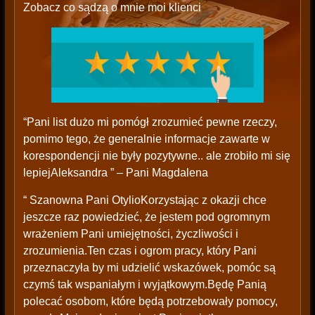
Zobacz co sądzą o mnie moi klienci
“Pani list dużo mi pomógł zrozumieć pewne rzeczy,
pomimo tego, że generalnie informacje zawarte w
korespondencji nie były pozytywne.. ale zrobiło mi się
lepiejAleksandra ” – Pani Magdalena
“ Szanowna Pani OtylioKorzystając z okazji chce
jeszcze raz powiedzieć, że jestem pod ogromnym
wrażeniem Pani umiejętności, życzliwości i
zrozumienia.Ten czas i ogrom pracy, który Pani
przeznaczyła by mi udzielić wskazówek, pomóc są
czymś tak wspaniałym i wyjątkowym.Będę Panią
polecać osobom, które będą potrzebowały pomocy,