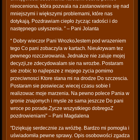
nieoceniona, która pozwala na zastanowienie się nad
mniejszymi i większymi problemami, które nas
dotykają. Pozdrawiam ciepło życząc radości i do
następnego usłyszenia. ” – Pani Jolanta
“ Dobry wieczor Pani WrozkoJestem pod wrazeniem
tego Co pani zobaczyla w kartach. Nieukrywam tez
pewnego rozczarowania. Jednakze nie zaluje mojej
decyzji,ze zdecydowalam sie na wrozbe. Postaram
sie zrobic to najlepsze z mojego zycia pomimo
przeciwnosci Ktore stana mi na drodze Do szczescia.
Postaram sie poswiecac wiecej czasu sobie I
realizowac moje marzenia. Na pewno polece Pania w
gronie znajomych i mysle ze sama jeszcze Do pani
wroce po porade.Zycze wszystkiego dobregoZ
pozdrowieniami” – Pani Magdalena
“Dziękuję serdecznie za wróżbę. Bardzo mi pomogła i
uświadomiła pewne sprawy. Opis osobowości zgadza