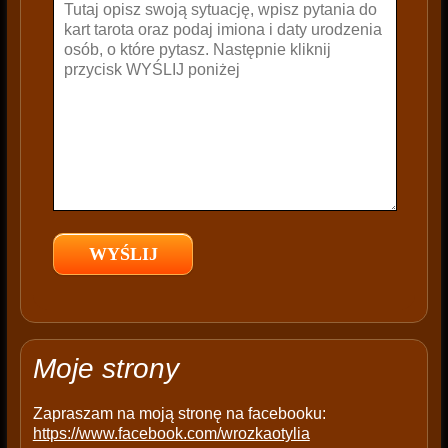
v
e
t
h
i
s
f
i
e
l
d
e
m
p
t
Moje strony
y
.
Zapraszam na moją stronę na facebooku:
https://www.facebook.com/wrozkaotylia