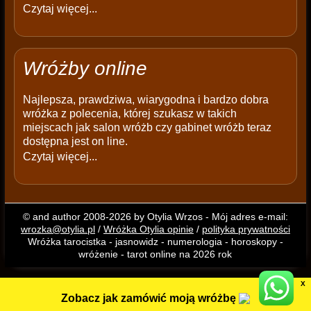
Czytaj więcej...
Wróżby online
Najlepsza, prawdziwa, wiarygodna i bardzo dobra
wróżka z polecenia, której szukasz w takich
miejscach jak salon wróżb czy gabinet wróżb teraz
dostępna jest on line.
Czytaj więcej...
© and author 2008-2026 by Otylia Wrzos - Mój adres e-mail:
wrozka@otylia.pl
/
Wróżka Otylia opinie
/
polityka prywatności
Wróżka tarocistka - jasnowidz - numerologia - horoskopy -
wróżenie - tarot online na 2026 rok
X
Zobacz jak zamówić moją wróżbę