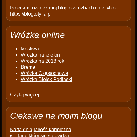
Polecam również mój blog o wróżbach i nie tylko:
https://blog.otylia.pl
Wróżka online
Moskwa
Wróżka na telefon
Wróżka na 2018 rok
Brema
Wróżka Częstochowa
Wróżka Bielsk Podlaski
Czytaj więcej...
Ciekawe na moim blogu
Karta dnia
Miłość karmiczna
Tarot który się sprawdza