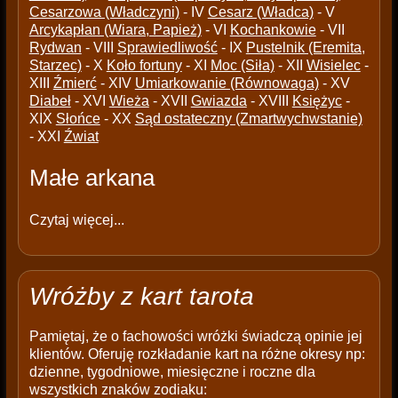
Cesarzowa (Władczyni)
- IV
Cesarz (Władca)
- V
Arcykapłan (Wiara, Papież)
- VI
Kochankowie
- VII
Rydwan
- VIII
Sprawiedliwość
- IX
Pustelnik (Eremita,
Starzec)
- X
Koło fortuny
- XI
Moc (Siła)
- XII
Wisielec
-
XIII
Źmierć
- XIV
Umiarkowanie (Równowaga)
- XV
Diabeł
- XVI
Wieża
- XVII
Gwiazda
- XVIII
Księżyc
-
XIX
Słońce
- XX
Sąd ostateczny (Zmartwychwstanie)
- XXI
Źwiat
Małe arkana
Czytaj więcej...
Wróżby z kart tarota
Pamiętaj, że o fachowości wróżki świadczą opinie jej
klientów. Oferuję rozkładanie kart na różne okresy np:
dzienne, tygodniowe, miesięczne i roczne dla
wszystkich znaków zodiaku: