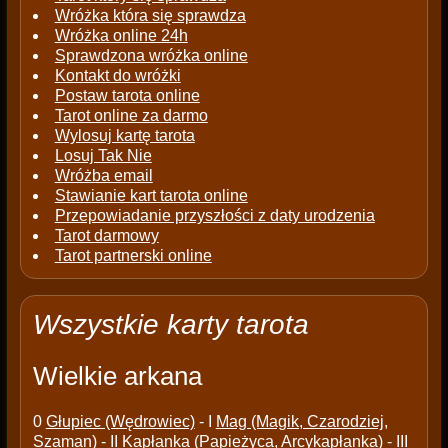
Wróżka która się sprawdza
Wróżka online 24h
Sprawdzona wróżka online
Kontakt do wróżki
Postaw tarota online
Tarot online za darmo
Wylosuj kartę tarota
Losuj Tak Nie
Wróżba email
Stawianie kart tarota online
Przepowiadanie przyszłości z daty urodzenia
Tarot darmowy
Tarot partnerski online
Wszystkie karty tarota
Wielkie arkana
0
Głupiec (Wędrowiec)
- I
Mag (Magik, Czarodziej,
Szaman)
- II
Kapłanka (Papieżyca, Arcykapłanka)
- III