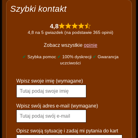
Szybki kontakt
4,8
4,8 na 5 gwiazdek (na podstawie 365 opinii)
Zobacz wszystkie
opinie
✔
Szybka pomoc
✔
100% dyskrecji
✔
Gwarancja
uczciwości
P
Wpisz swoje imię (wymagane)
l
e
a
s
Wpisz swój adres e-mail (wymagane)
e
l
e
Opisz swoją sytuację i zadaj mi pytania do kart
a