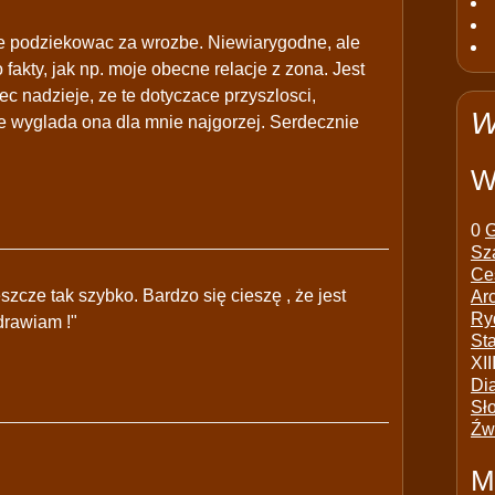
ie podziekowac za wrozbe. Niewiarygodne, ale
fakty, jak np. moje obecne relacje z zona. Jest
ec nadzieje, ze te dotyczace przyszlosci,
W
ie wyglada ona dla mnie najgorzej. Serdecznie
W
0
G
Sz
Ce
szcze tak szybko. Bardzo się cieszę , że jest
Ar
Ry
drawiam !"
St
XII
Di
Sł
Źw
M