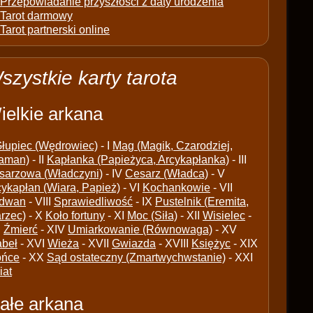
Przepowiadanie przyszłości z daty urodzenia
Tarot darmowy
Tarot partnerski online
szystkie karty tarota
ielkie arkana
łupiec (Wędrowiec)
- I
Mag (Magik, Czarodziej,
aman)
- II
Kapłanka (Papieżyca, Arcykapłanka)
- III
sarzowa (Władczyni)
- IV
Cesarz (Władca)
- V
cykapłan (Wiara, Papież)
- VI
Kochankowie
- VII
dwan
- VIII
Sprawiedliwość
- IX
Pustelnik (Eremita,
arzec)
- X
Koło fortuny
- XI
Moc (Siła)
- XII
Wisielec
-
I
Źmierć
- XIV
Umiarkowanie (Równowaga)
- XV
abeł
- XVI
Wieża
- XVII
Gwiazda
- XVIII
Księżyc
- XIX
ońce
- XX
Sąd ostateczny (Zmartwychwstanie)
- XXI
iat
ałe arkana