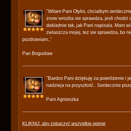
"Witam Pani Otylio, chcialbym serdeczn
znow wrozba sie sprawdza, jesli chodzi o 
dokladnie tak, jak Pani napisala. Mam wi
zwlaszcza mojej, tez sie sprawdza, bo n
pozdrawiam.,"
Pan Bogusław
"Bardzo Pani dziękuję za powróżenie i je
nadzieja na przyszłość . Serdecznie poz
Pani Agnieszka
KLIKNIJ, aby zobaczyć wszystkie opinie