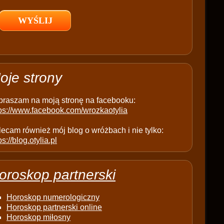
l
d
e
m
p
t
oje strony
y
.
praszam na moją stronę na facebooku:
tps://www.facebook.com/wrozkaotylia
ecam również mój blog o wróżbach i nie tylko:
ps://blog.otylia.pl
oroskop partnerski
Horoskop numerologiczny
Horoskop partnerski online
Horoskop miłosny