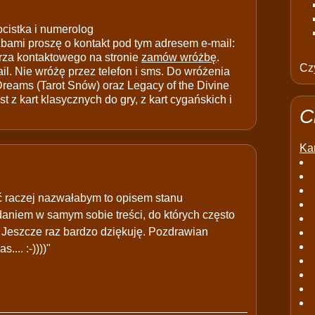
ocistka i numerolog
ami proszę o kontakt pod tym adresem e-mail:
rza kontaktowego na stronie
zamów wróżbę
.
Czy
il. Nie wróżę przez telefon i sms. Do wróżenia
 Dreams (Tarot Snów) oraz Legacy of the Divine
t z kart klasycznych do gry, z kart cygańskich i
C
Kar
ć raczej nazwałabym to opisem stanu
daniem w samym sobie treści, do których często
 Jeszcze raz bardzo dziękuję. Pozdrawian
... :-))))"