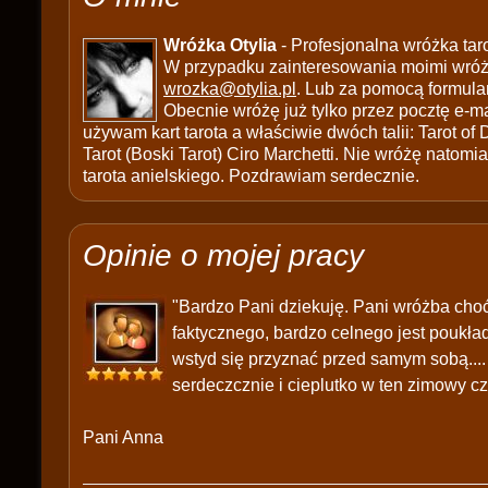
Wróżka Otylia
- Profesjonalna wróżka tar
W przypadku zainteresowania moimi wróżb
wrozka@otylia.pl
. Lub za pomocą formula
Obecnie wróżę już tylko przez pocztę e-ma
używam kart tarota a właściwie dwóch talii: Tarot of
Tarot (Boski Tarot) Ciro Marchetti. Nie wróżę natomias
tarota anielskiego. Pozdrawiam serdecznie.
Opinie o mojej pracy
"Bardzo Pani dziekuję. Pani wróżba cho
faktycznego, bardzo celnego jest poukła
wstyd się przyznać przed samym sobą....
serdeczcznie i cieplutko w ten zimowy czas.
Pani Anna