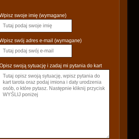
P
Wpisz swoje imię (wymagane)
l
e
a
s
Wpisz swój adres e-mail (wymagane)
e
l
e
Opisz swoją sytuację i zadaj mi pytania do kart
a
v
e
t
h
i
s
f
i
e