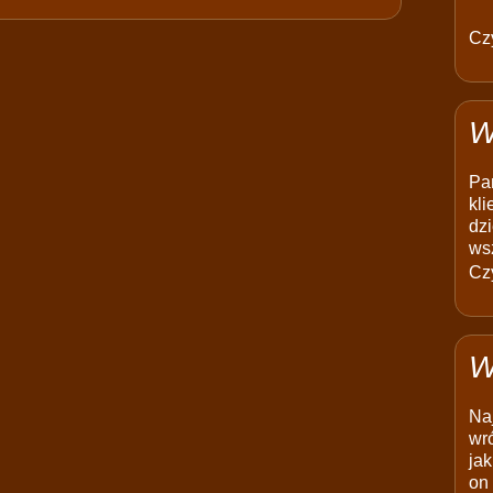
Czy
W
Pam
kli
dzi
ws
Czy
W
Na
wró
jak
on 