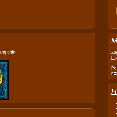
M
rtę dnia.
Za
ht
Pol
htt
H