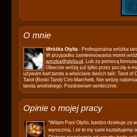
O mnie
Wróżka Otylia
- Profesjonalna wróżka tar
W przypadku zainteresowania moimi wróżb
wrozka@otylia.pl
. Lub za pomocą formula
Obecnie wróżę już tylko przez pocztę e-ma
używam kart tarota a właściwie dwóch talii: Tarot of
Tarot (Boski Tarot) Ciro Marchetti. Nie wróżę natomias
tarota anielskiego. Pozdrawiam serdecznie.
Opinie o mojej pracy
“Witam Pani Otylio, bardzo dziekuje za w
wyrocznia, i ze to my sami ksztaltujemy 