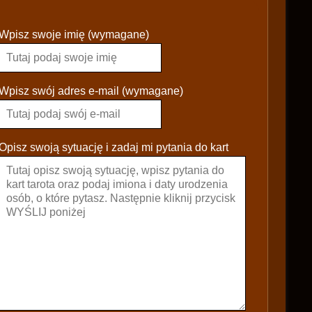
P
Wpisz swoje imię (wymagane)
l
e
a
s
Wpisz swój adres e-mail (wymagane)
e
l
e
Opisz swoją sytuację i zadaj mi pytania do kart
a
v
e
t
h
i
s
f
i
e