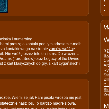
W
W
ocistka i numerolog
ami proszę o kontakt pod tym adresem e-mail:
rza kontaktowego na stronie
zamów wróżbę
.
0
G
il. Nie wróżę przez telefon i sms. Do wróżenia
Sz
 Dreams (Tarot Snów) oraz Legacy of the Divine
Ce
t z kart klasycznych do gry, z kart cygańskich i
Ar
Ry
St
XII
Di
Sł
Źw
rozbe. Wiem, ze jak Pani pisala wrozba nie jest
ostatecznie nasz los. To bardzo madre slowa.
M