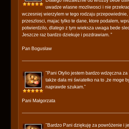
Dlatego niezaleznie od wrozby bede usil
uwadze wlasne mozliwosci i nie przekrac
wczesniej wierzylem w tego rodzaju przepowiednie, a
przeszlosci, majac tylko te dane, ktore podalem, wp
potwierdzilo, dlatego z tym wieksza uwaga bede sledz
Jeszcze raz bardzo dziekuje i pozdrawiam. ”
Pan Bogusław
"Pani Otylio jestem bardzo wdzęczna za
także dała mi światełko na to ,że moge b
naprawde szukam."
Pani Małgorzata
"Bardzo Pani dziękuję za powróżenie i je