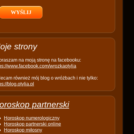
l
d
e
m
p
t
oje strony
y
.
praszam na moją stronę na facebooku:
tps://www.facebook.com/wrozkaotylia
ecam również mój blog o wróżbach i nie tylko:
ps://blog.otylia.pl
oroskop partnerski
Horoskop numerologiczny
Horoskop partnerski online
Horoskop miłosny