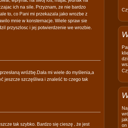
owal, wplynac na swoj los, majac jednak na
zajac ich na sile. Przyznam, ze nie bardzo
Czy
le to, co Pani mi przekazala jako wrozbe z
rawilo mnie w konsternacje. Wiele spraw sie
il przyszlosc i jej potwierdzenie we wrozbie.
W
Pam
kli
dzi
ws
Czy
 przesłaną wróżbę.Dała mi wiele do myślenia,a
yć jeszcze szczęśliwa i znaleść to czego tak
W
Na
wró
jak
szcze tak szybko. Bardzo się cieszę , że jest
on 