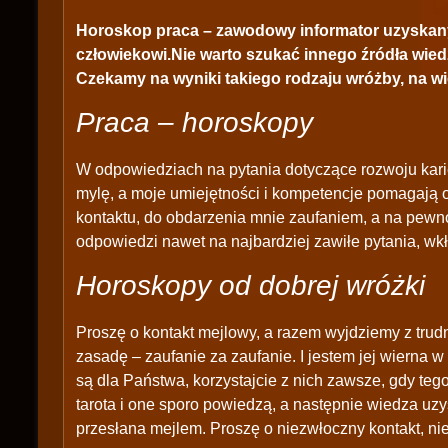
Horoskop praca – zawodowy informator uzyskany
człowiekowi.Nie warto szukać innego źródła wied
Czekamy na wyniki takiego rodzaju wróżby, na wiel
Praca – horoskopy
W odpowiedziach na pytania dotyczące rozwoju kari
mylę, a moje umiejętności i kompetencje pomagają 
kontaktu, do obdarzenia mnie zaufaniem, a na pew
odpowiedzi nawet na najbardziej zawiłe pytania, wk
Horoskopy od dobrej wróżki
Proszę o kontakt mejlowy, a razem wyjdziemy z trud
zasadę – zaufanie za zaufanie. I jestem jej wierna w
są dla Państwa, korzystajcie z nich zawsze, gdy te
tarota i one sporo powiedzą, a następnie wiedza uz
przesłana mejlem. Proszę o niezwłoczny kontakt, ni