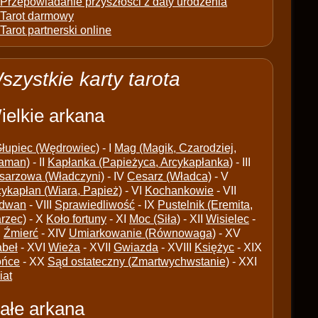
Przepowiadanie przyszłości z daty urodzenia
Tarot darmowy
Tarot partnerski online
szystkie karty tarota
ielkie arkana
łupiec (Wędrowiec)
- I
Mag (Magik, Czarodziej,
aman)
- II
Kapłanka (Papieżyca, Arcykapłanka)
- III
sarzowa (Władczyni)
- IV
Cesarz (Władca)
- V
cykapłan (Wiara, Papież)
- VI
Kochankowie
- VII
dwan
- VIII
Sprawiedliwość
- IX
Pustelnik (Eremita,
arzec)
- X
Koło fortuny
- XI
Moc (Siła)
- XII
Wisielec
-
I
Źmierć
- XIV
Umiarkowanie (Równowaga)
- XV
abeł
- XVI
Wieża
- XVII
Gwiazda
- XVIII
Księżyc
- XIX
ońce
- XX
Sąd ostateczny (Zmartwychwstanie)
- XXI
iat
ałe arkana