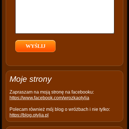
i
s
f
i
e
l
d
e
m
p
t
Moje strony
y
.
Zapraszam na moją stronę na facebooku:
https://www.facebook.com/wrozkaotylia
Polecam również mój blog o wróżbach i nie tylko:
https://blog.otylia.pl