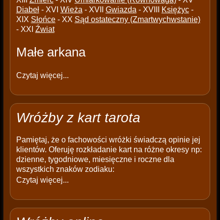
Diabeł
- XVI
Wieża
- XVII
Gwiazda
- XVIII
Księżyc
-
XIX
Słońce
- XX
Sąd ostateczny (Zmartwychwstanie)
- XXI
Źwiat
Małe arkana
Czytaj więcej...
Wróżby z kart tarota
Pamiętaj, że o fachowości wróżki świadczą opinie jej
klientów. Oferuję rozkładanie kart na różne okresy np:
dzienne, tygodniowe, miesięczne i roczne dla
wszystkich znaków zodiaku:
Czytaj więcej...