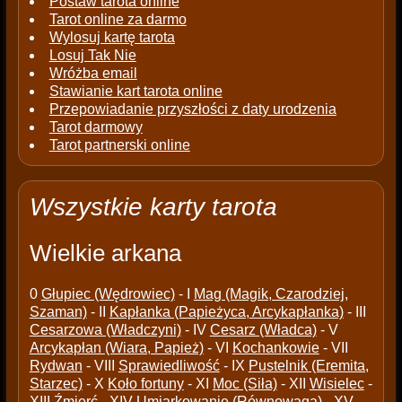
Postaw tarota online
Tarot online za darmo
Wylosuj kartę tarota
Losuj Tak Nie
Wróżba email
Stawianie kart tarota online
Przepowiadanie przyszłości z daty urodzenia
Tarot darmowy
Tarot partnerski online
Wszystkie karty tarota
Wielkie arkana
0
Głupiec (Wędrowiec)
- I
Mag (Magik, Czarodziej,
Szaman)
- II
Kapłanka (Papieżyca, Arcykapłanka)
- III
Cesarzowa (Władczyni)
- IV
Cesarz (Władca)
- V
Arcykapłan (Wiara, Papież)
- VI
Kochankowie
- VII
Rydwan
- VIII
Sprawiedliwość
- IX
Pustelnik (Eremita,
Starzec)
- X
Koło fortuny
- XI
Moc (Siła)
- XII
Wisielec
-
XIII
Źmierć
- XIV
Umiarkowanie (Równowaga)
- XV