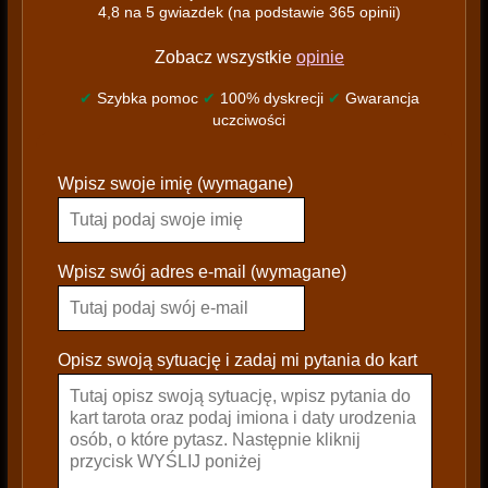
4,8 na 5 gwiazdek (na podstawie 365 opinii)
Zobacz wszystkie
opinie
✔
Szybka pomoc
✔
100% dyskrecji
✔
Gwarancja
uczciwości
P
Wpisz swoje imię (wymagane)
l
e
a
s
Wpisz swój adres e-mail (wymagane)
e
l
e
Opisz swoją sytuację i zadaj mi pytania do kart
a
v
e
t
h