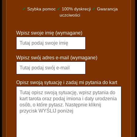
✔
Szybka pomoc
✔
100% dyskrecji
✔
Gwarancja
uczciwości
P
Wpisz swoje imię (wymagane)
l
e
a
s
Wpisz swój adres e-mail (wymagane)
e
l
e
Opisz swoją sytuację i zadaj mi pytania do kart
a
v
e
t
h
i
s