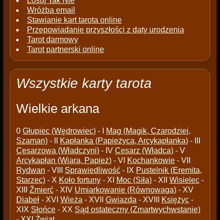
Losuj Tak Nie
Wróżba email
Stawianie kart tarota online
Przepowiadanie przyszłości z daty urodzenia
Tarot darmowy
Tarot partnerski online
Wszystkie karty tarota
Wielkie arkana
0
Głupiec (Wędrowiec)
- I
Mag (Magik, Czarodziej,
Szaman)
- II
Kapłanka (Papieżyca, Arcykapłanka)
- III
Cesarzowa (Władczyni)
- IV
Cesarz (Władca)
- V
Arcykapłan (Wiara, Papież)
- VI
Kochankowie
- VII
Rydwan
- VIII
Sprawiedliwość
- IX
Pustelnik (Eremita,
Starzec)
- X
Koło fortuny
- XI
Moc (Siła)
- XII
Wisielec
-
XIII
Źmierć
- XIV
Umiarkowanie (Równowaga)
- XV
Diabeł
- XVI
Wieża
- XVII
Gwiazda
- XVIII
Księżyc
-
XIX
Słońce
- XX
Sąd ostateczny (Zmartwychwstanie)
- XXI
Źwiat