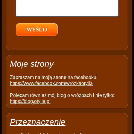
f
i
e
l
d
e
m
p
t
Moje strony
y
.
Zapraszam na moją stronę na facebooku:
https://www.facebook.com/wrozkaotylia
Polecam również mój blog o wróżbach i nie tylko:
https://blog.otylia.pl
Przeznaczenie