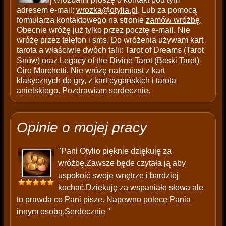
adresem e-mail:
wrozka@otylia.pl
. Lub za pomocą
formularza kontaktowego na stronie
zamów wróżbę
.
Obecnie wróżę już tylko przez pocztę e-mail. Nie
wróżę przez telefon i sms. Do wróżenia używam kart
tarota a właściwie dwóch talii: Tarot of Dreams (Tarot
Snów) oraz Legacy of the Divine Tarot (Boski Tarot)
Ciro Marchetti. Nie wróżę natomiast z kart
klasycznych do gry, z kart cygańskich i tarota
anielskiego. Pozdrawiam serdecznie.
Opinie o mojej pracy
"Pani Otylio pięknie dziękuję za
wróżbę.Zawsze będe czytała ją aby
uspokoić swoje wnętrze i bardziej
kochać.Dziękuję za wspaniałe słowa ale
to prawda co Pani pisze. Napewno polecę Pania
innym osobą.Serdecznie "