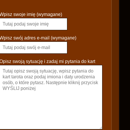
P
Wpisz swoje imię (wymagane)
l
e
a
s
Wpisz swój adres e-mail (wymagane)
e
l
e
Opisz swoją sytuację i zadaj mi pytania do kart
a
v
e
t
h
i
s
f
i
e