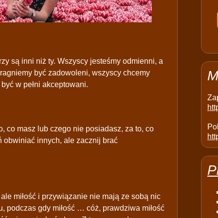
órzy są inni niż ty. Wszyscy jesteśmy odmienni, a
M
 pragniemy być zadowoleni, wszyscy chcemy
być w pełni akceptowani.
Za
ht
Pol
o, co masz lub czego nie posiadasz, za to, co
htt
 obwiniać innych, ale zacznij brać
P
 ale miłość i przywiązanie nie mają ze sobą nic
u, podczas gdy miłość … cóż, prawdziwa miłość