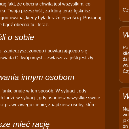
gę fakt, że obecna chwila jest wszystkim, co
Czy
a. Twoja przeszłość, za którą teraz tęsknisz,
 ignorowana, kiedy była teraźniejszością. Posiadaj
e bądź obecna tu i teraz.
W
i o sobie
Pam
o, zanieczyszczonego i powtarzającego się
kli
ada Ci twój umysł – zwłaszcza jeśli jest zły i
dzi
ws
Czy
owania innym osobom
nie funkcjonuje w ten sposób. W sytuacji, gdy
W
ch ludzi, w sytuacji, gdy usuniesz wszystkie swoje
sz prawdziwego ciebie, znajdziesz osoby, które
Na
wró
jak
sze mieć rację
on 