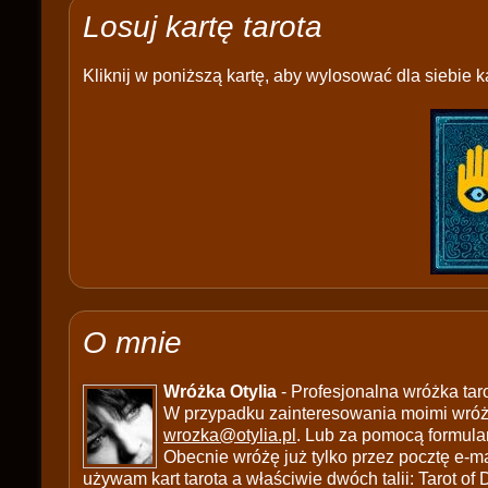
Losuj kartę tarota
Kliknij w poniższą kartę, aby wylosować dla siebie ka
O mnie
Wróżka Otylia
- Profesjonalna wróżka tar
W przypadku zainteresowania moimi wróżb
wrozka@otylia.pl
. Lub za pomocą formula
Obecnie wróżę już tylko przez pocztę e-ma
używam kart tarota a właściwie dwóch talii: Tarot of