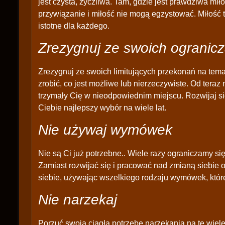
jest czysta, życzliwa. Tam, gdzie jest prawdziwa mi
przywiązanie i miłość nie mogą egzystować. Miłość 
istotne dla każdego.
Zrezygnuj ze swoich ogranic
Zrezygnuj ze swoich limitujących przekonań na tem
zrobić, co jest możliwe lub nierzeczywiste. Od teraz 
trzymały Cię w nieodpowiednim miejscu. Rozwijaj się 
Ciebie najlepszy wybór na wiele lat.
Nie używaj wymówek
Nie są Ci już potrzebne.. Wiele razy ograniczamy 
Zamiast rozwijać się i pracować nad zmianą siebie o
siebie, używając wszelkiego rodzaju wymówek, któr
Nie narzekaj
Porzuć swoją ciągłą potrzebę narzekania na te wiele, 