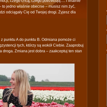
ocji, czego chcą, czego potrzebują…. i finalnie
 to jedno właśnie obecnie – musisz nim żyć,
dzi odciągały Cię od Twojej drogi. Żyjesz dla
 z punktu A do punktu B. Odmiana pomoże ci
zystencji tych, którzy są wokół Ciebie. Zaaprobuj
na droga. Zmiana jest dobra – zaakceptuj ten stan