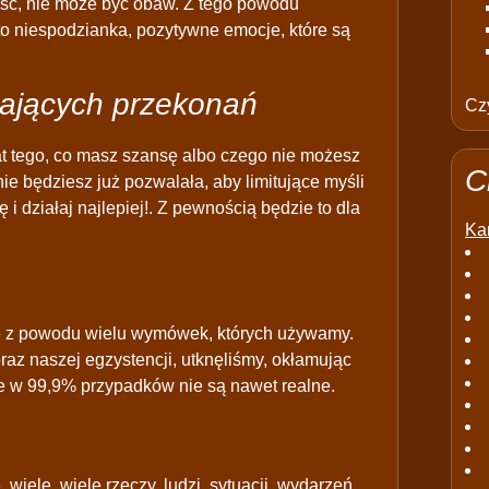
łość, nie może być obaw. Z tego powodu
to niespodzianka, pozytywne emocje, które są
zających przekonań
Czy
at tego, co masz szansę albo czego nie możesz
C
nie będziesz już pozwalała, aby limitujące myśli
i działaj najlepiej!. Z pewnością będzie to dla
Kar
się z powodu wielu wymówek, których używamy.
raz naszej egzystencji, utknęliśmy, okłamując
e w 99,9% przypadków nie są nawet realne.
wiele, wiele rzeczy, ludzi, sytuacji, wydarzeń,