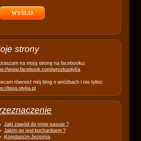
l
d
e
m
p
t
oje strony
y
.
praszam na moją stronę na facebooku:
tps://www.facebook.com/wrozkaotylia
ecam również mój blog o wróżbach i nie tylko:
ps://blog.otylia.pl
rzeznaczenie
Jaki zawód do mnie pasuje ?
Jakim on jest kochankiem ?
Konstancin-Jeziorna