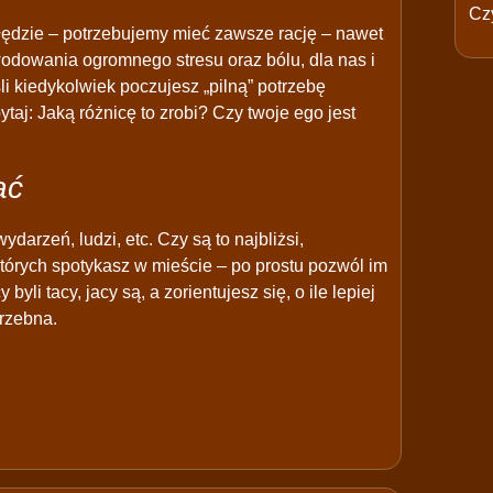
Czy
błędzie – potrzebujemy mieć zawsze rację – nawet
wodowania ogromnego stresu oraz bólu, dla nas i
śli kiedykolwiek poczujesz „pilną” potrzebę
ytaj: Jaką różnicę to zrobi? Czy twoje ego jest
ać
ydarzeń, ludzi, etc. Czy są to najbliżsi,
tórych spotykasz w mieście – po prostu pozwól im
yli tacy, jacy są, a zorientujesz się, o ile lepiej
trzebna.