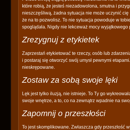
które robią, że jesteś niezadowolona, smutna i przy
nieszczęśliwą, żadna sytuacja nie może uczynić ci
że na to pozwolisz. To nie sytuacja powoduje w tobie
spoglądała. Nigdy nie lekceważ mocy wyjątkowego p
Zrezygnuj z etykietek
Zaprzestań etykietować te rzeczy, osób lub zdarzenia
i postaraj się otworzyć swój umysł pewnymi etapami.
nieskrępowane.
Zostaw za sobą swoje lęki
Lęk jest tylko iluzją, nie istnieje. To Ty go wykreow
swoje wnętrze, a to, co na zewnątrz wpadnie na swo
Zapomnij o przeszłości
To jest skomplikowane. Zwłaszcza gdy przeszłość wy