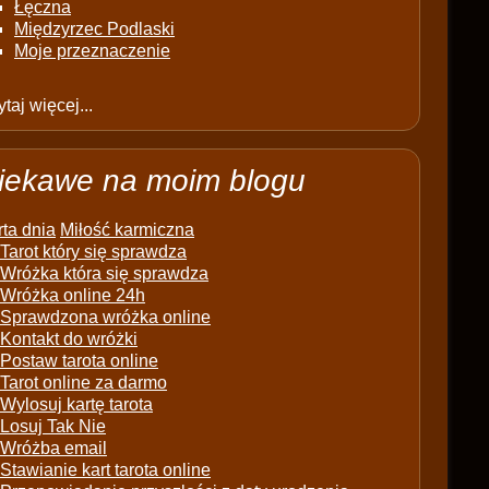
Łęczna
Międzyrzec Podlaski
Moje przeznaczenie
taj więcej...
iekawe na moim blogu
ta dnia
Miłość karmiczna
Tarot który się sprawdza
Wróżka która się sprawdza
Wróżka online 24h
Sprawdzona wróżka online
Kontakt do wróżki
Postaw tarota online
Tarot online za darmo
Wylosuj kartę tarota
Losuj Tak Nie
Wróżba email
Stawianie kart tarota online