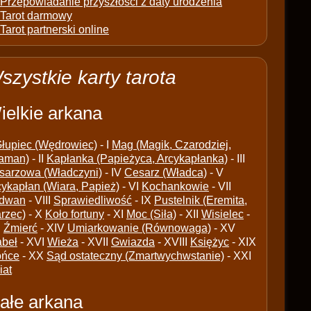
Przepowiadanie przyszłości z daty urodzenia
Tarot darmowy
Tarot partnerski online
szystkie karty tarota
ielkie arkana
łupiec (Wędrowiec)
- I
Mag (Magik, Czarodziej,
aman)
- II
Kapłanka (Papieżyca, Arcykapłanka)
- III
sarzowa (Władczyni)
- IV
Cesarz (Władca)
- V
cykapłan (Wiara, Papież)
- VI
Kochankowie
- VII
dwan
- VIII
Sprawiedliwość
- IX
Pustelnik (Eremita,
arzec)
- X
Koło fortuny
- XI
Moc (Siła)
- XII
Wisielec
-
I
Źmierć
- XIV
Umiarkowanie (Równowaga)
- XV
abeł
- XVI
Wieża
- XVII
Gwiazda
- XVIII
Księżyc
- XIX
ońce
- XX
Sąd ostateczny (Zmartwychwstanie)
- XXI
iat
ałe arkana