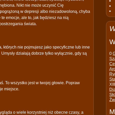
gnębiona. Nikt nie może uczynić Cię
ę pogrążoną w depresji albo niezadowoloną, chyba
 te emocje, ale to, jak będziesz na nią
ostrzegania świata.
W
W
, których nie pojmujesz jako specyficzne lub inne
 Umysły działają dobrze tylko wyłącznie, gdy są
0
G
Sz
Ce
Ar
Ry
St
ałaś. To wszystko jest w twojej głowie. Popraw
XII
je miejsce.
Di
Sł
Źw
M
gląda o wiele korzystniej niż obecne czasy, a