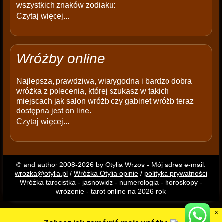
wszystkich znaków zodiaku:
Czytaj więcej...
Wróżby online
Najlepsza, prawdziwa, wiarygodna i bardzo dobra
wróżka z polecenia, której szukasz w takich
miejscach jak salon wróżb czy gabinet wróżb teraz
dostępna jest on line.
Czytaj więcej...
© and author 2008-2026 by Otylia Wrzos - Mój adres e-mail:
wrozka@otylia.pl
/
Wróżka Otylia opinie
/
polityka prywatności
Wróżka tarocistka - jasnowidz - numerologia - horoskopy -
wróżenie - tarot online na 2026 rok
X