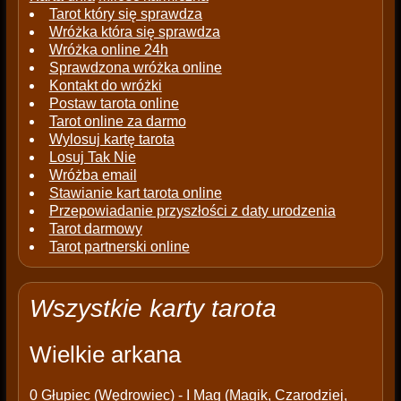
Tarot który się sprawdza
Wróżka która się sprawdza
Wróżka online 24h
Sprawdzona wróżka online
Kontakt do wróżki
Postaw tarota online
Tarot online za darmo
Wylosuj kartę tarota
Losuj Tak Nie
Wróżba email
Stawianie kart tarota online
Przepowiadanie przyszłości z daty urodzenia
Tarot darmowy
Tarot partnerski online
Wszystkie karty tarota
Wielkie arkana
0
Głupiec (Wędrowiec)
- I
Mag (Magik, Czarodziej,