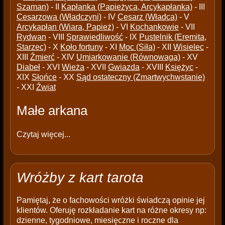
Szaman)
- II
Kapłanka (Papieżyca, Arcykapłanka)
- III
Cesarzowa (Władczyni)
- IV
Cesarz (Władca)
- V
Arcykapłan (Wiara, Papież)
- VI
Kochankowie
- VII
Rydwan
- VIII
Sprawiedliwość
- IX
Pustelnik (Eremita,
Starzec)
- X
Koło fortuny
- XI
Moc (Siła)
- XII
Wisielec
-
XIII
Źmierć
- XIV
Umiarkowanie (Równowaga)
- XV
Diabeł
- XVI
Wieża
- XVII
Gwiazda
- XVIII
Księżyc
-
XIX
Słońce
- XX
Sąd ostateczny (Zmartwychwstanie)
- XXI
Źwiat
Małe arkana
Czytaj więcej...
Wróżby z kart tarota
Pamiętaj, że o fachowości wróżki świadczą opinie jej
klientów. Oferuję rozkładanie kart na różne okresy np:
dzienne, tygodniowe, miesięczne i roczne dla