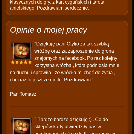
klasycznych do gry, z kart cygańskich i tarota
anielskiego. Pozdrawiam serdecznie.
Opinie o mojej pracy
"Dziękuję pani Otylio za tak szybką
wróżbę oraz za zaproszenie do grona
znajomych na facebook. Po raz kolejny
korzystna wróżba , która podniosła mnie
na duchu i sprawiła , że wróciła mi chęć do życia ,
chociaz to jeszcze nie to. Pozdrawiam."
Pan Tomasz
" Bardzo bardzo dziękuję :) . Co do
sklepów karty utwierdziły nas w
przekonaniach :) co do K. cieszymy się.