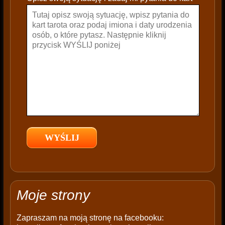
a
v
e
t
h
i
s
f
i
e
l
d
e
m
p
t
Moje strony
y
.
Zapraszam na moją stronę na facebooku: