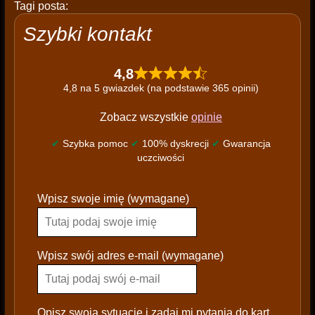
Tagi posta:
Szybki kontakt
4,8
4,8 na 5 gwiazdek (na podstawie 365 opinii)
Zobacz wszystkie
opinie
✔
Szybka pomoc
✔
100% dyskrecji
✔
Gwarancja
uczciwości
P
Wpisz swoje imię (wymagane)
l
e
a
s
Wpisz swój adres e-mail (wymagane)
e
l
e
Opisz swoją sytuację i zadaj mi pytania do kart