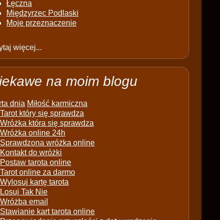
Łęczna
Międzyrzec Podlaski
Moje przeznaczenie
taj więcej...
iekawe na moim blogu
ta dnia
Miłość karmiczna
Tarot który się sprawdza
Wróżka która się sprawdza
Wróżka online 24h
Sprawdzona wróżka online
Kontakt do wróżki
Postaw tarota online
Tarot online za darmo
Wylosuj kartę tarota
Losuj Tak Nie
Wróżba email
Stawianie kart tarota online