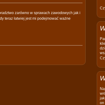
Czy
doradztwo zarówno w sprawach zawodowych jak i
dy teraz łatwiej jest mi podejmować ważne
W
Pam
kli
dzi
ws
Czy
W
Na
wró
jak
on 