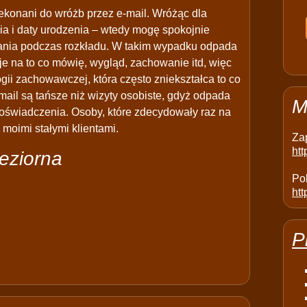
ekonani do wróżb przez e-mail. Wróżąc dla
ia i daty urodzenia – wtedy mogę spokojnie
azania podczas rozkładu. W takim wypadku odpada
je na to co mówię, wygląd, zachowanie itd, więc
ogii zachowawczej, która często zniekształca to co
mail są tańsze niż wizyty osobiste, gdyż odpada
M
oświadczenia. Osoby, które zdecydowały raz na
 moimi stałymi klientami.
Za
ht
Jeziorna
Pol
htt
P