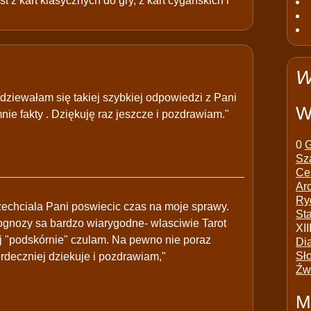
t z kart klasycznych do gry, z kart cygańskich i
W
odziewałam się takiej szybkiej odpowiedzi z Pani
W
nie fakty . Dziękuję raz jeszcze i pozdrawiam."
0
G
Sz
Ce
Ar
Ry
 zechciala Pani poswiecic czas na moje sprawy.
St
rognozy sa bardzo wiarygodne- wlasciwie Tarot
XII
ej "podskórnie" czulam. Na pewno nie poraz
Di
Sł
rdeczniej dziekuje i pozdrawiam,"
Źw
M