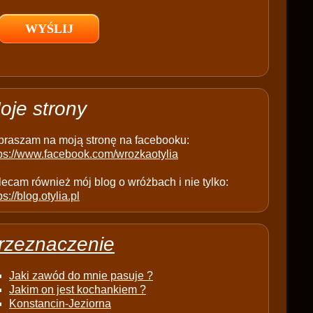
l
d
e
m
p
t
oje strony
y
.
praszam na moją stronę na facebooku:
tps://www.facebook.com/wrozkaotylia
ecam również mój blog o wróżbach i nie tylko:
ps://blog.otylia.pl
rzeznaczenie
Jaki zawód do mnie pasuje ?
Jakim on jest kochankiem ?
Konstancin-Jeziorna