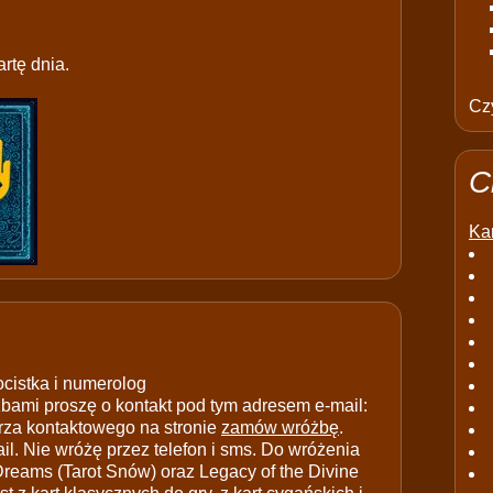
rtę dnia.
Czy
C
Kar
ocistka i numerolog
ami proszę o kontakt pod tym adresem e-mail:
rza kontaktowego na stronie
zamów wróżbę
.
il. Nie wróżę przez telefon i sms. Do wróżenia
 Dreams (Tarot Snów) oraz Legacy of the Divine