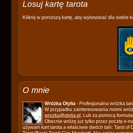
Losuj kartę tarota
Kliknij w poniższą kartę, aby wylosować dla siebie ka
O mnie
Wróżka Otylia
- Profesjonalna wróżka tar
W przypadku zainteresowania moimi wróżb
wrozka@otylia.pl
. Lub za pomocą formula
Obecnie wróżę już tylko przez pocztę e-ma
używam kart tarota a właściwie dwóch talii: Tarot of