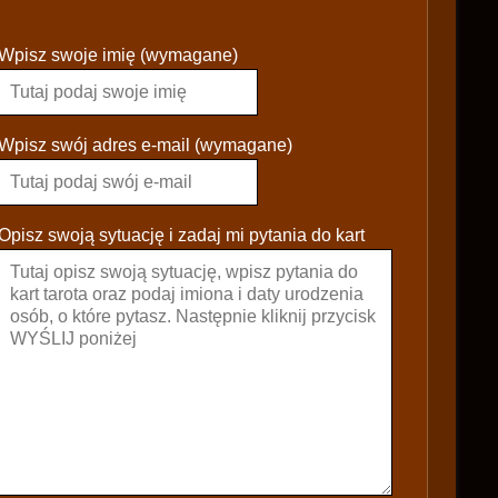
P
Wpisz swoje imię (wymagane)
l
e
a
s
Wpisz swój adres e-mail (wymagane)
e
l
e
Opisz swoją sytuację i zadaj mi pytania do kart
a
v
e
t
h
i
s
f
i
e