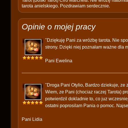
Tarot (Boski Tarot) Ciro Marchetti. Nie wróżę natomias
tarota anielskiego. Pozdrawiam serdecznie.
Opinie o mojej pracy
"Dziękuję Pani za wróżbę tarota. Nie sp
strony. Dzięki niej poznałam ważne dla m
Pani Ewelina
"Droga Pani Otylio, Bardzo dziekuje, ze
Wiem, ze Pani (chociaz raczej Tarota) p
potwierdzil dokladnie to, co juz wczesni
ostatni poprosilam Pania o pomoc. Najse
Pani Lidia