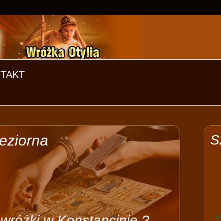
TAKT
eziorna
S
wróżki w Konstancinie ?