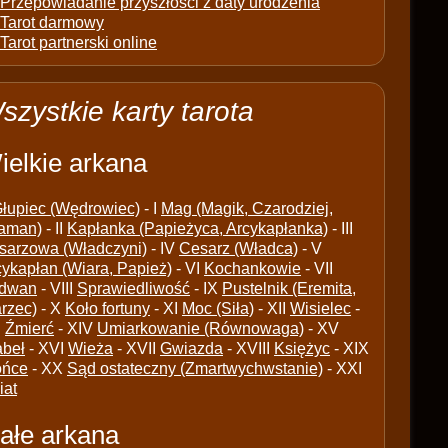
Przepowiadanie przyszłości z daty urodzenia
Tarot darmowy
Tarot partnerski online
szystkie karty tarota
ielkie arkana
łupiec (Wędrowiec)
- I
Mag (Magik, Czarodziej,
aman)
- II
Kapłanka (Papieżyca, Arcykapłanka)
- III
sarzowa (Władczyni)
- IV
Cesarz (Władca)
- V
cykapłan (Wiara, Papież)
- VI
Kochankowie
- VII
dwan
- VIII
Sprawiedliwość
- IX
Pustelnik (Eremita,
arzec)
- X
Koło fortuny
- XI
Moc (Siła)
- XII
Wisielec
-
I
Źmierć
- XIV
Umiarkowanie (Równowaga)
- XV
abeł
- XVI
Wieża
- XVII
Gwiazda
- XVIII
Księżyc
- XIX
ońce
- XX
Sąd ostateczny (Zmartwychwstanie)
- XXI
iat
ałe arkana