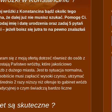
j wróżki z Konstancina bądź okolic tego
a, że dalej już nie musisz szukać. Pomogę Ci.
odaj imię i datę urodzenia oraz zadaj 5 pytań
 – jeżeli boisz się jutra to na pewno znalazłaś
ram się z moją ofertą dotrzeć również do osób z
ostają Państwo wróżby, które jakościowo
żb z dużego miasta. Jest to sytuacja normalna,
sobiście musi zapłacić wysoki czynsz, utrzymać
średnio 2 razy niższy niż oferuje to gabinet wróżb
radycyjnej o czym świadczą bardzo liczne
et są skuteczne ?