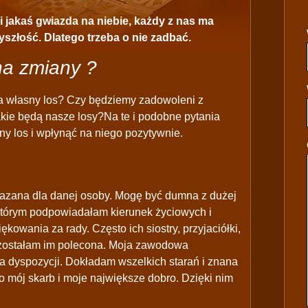
 jakaś gwiazda na niebie, każdy z nas ma
yszłość. Dlatego trzeba o nie zadbać.
na zmiany ?
 własny los? Czy będziemy zadowoleni z
akie będą nasze losy?Na te i podobne pytania
ny los i wpłynąć na niego pozytywnie.
kazana dla danej osoby. Mogę być dumna z dużej
którym podpowiadałam kierunek życiowych i
owania za rady. Często ich siostry, przyjaciółki,
e zostałam im polecona. Moja zawodowa
wa dyspozycji. Dokładam wszelkich starań i znana
o mój skarb i moje największe dobro. Dzięki nim