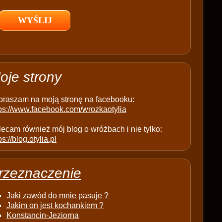
l
d
e
m
p
t
oje strony
y
.
praszam na moją stronę na facebooku:
tps://www.facebook.com/wrozkaotylia
ecam również mój blog o wróżbach i nie tylko:
ps://blog.otylia.pl
rzeznaczenie
Jaki zawód do mnie pasuje ?
Jakim on jest kochankiem ?
Konstancin-Jeziorna