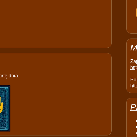
M
Za
ht
rtę dnia.
Pol
htt
P