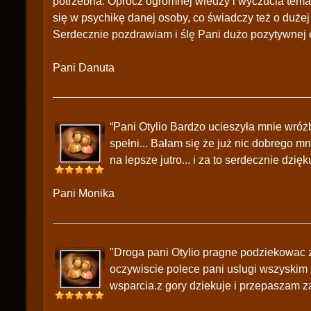
potrzebna. Oprócz ogromnej wiedzy i wyczucia tem
się w psychikę danej osoby, co świadczy też o dużej
Serdecznie pozdrawiam i ślę Pani dużo pozytywnej en
Pani Danuta
“Pani Otylio Bardzo ucieszyła mnie wróżb
spełni... Bałam się że już nic dobrego mn
na lepsze jutro... i za to serdecznie dzięk
Pani Monika
"Droga pani Otylio pragne podziekowac z
oczywiscie polece pani uslugi wszyskim 
wsparcia.z gory dziekuje i przepaszam z