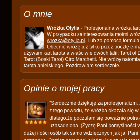
O mnie
Wróżka Otylia
- Profesjonalna wróżka tar
W przypadku zainteresowania moimi wróżb
wrozka@otylia.pl
. Lub za pomocą formula
Obecnie wróżę już tylko przez pocztę e-ma
używam kart tarota a właściwie dwóch talii: Tarot of
Tarot (Boski Tarot) Ciro Marchetti. Nie wróżę natomias
tarota anielskiego. Pozdrawiam serdecznie.
Opinie o mojej pracy
“Serdecznie dziękuję za profesjonalizm. 
z tego powodu, że wróżba okazała się w
dlatego,że poczułam się poważnie potrak
uzasadniona ;)Życzę Pani pomyślności w 
dużej ilości osób tak samo wdzięcznych jak ja. Pani 