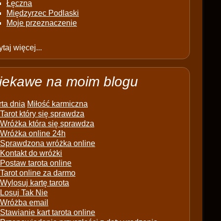
Łęczna
Międzyrzec Podlaski
Moje przeznaczenie
taj więcej...
iekawe na moim blogu
ta dnia
Miłość karmiczna
Tarot który się sprawdza
Wróżka która się sprawdza
Wróżka online 24h
Sprawdzona wróżka online
Kontakt do wróżki
Postaw tarota online
Tarot online za darmo
Wylosuj kartę tarota
Losuj Tak Nie
Wróżba email
Stawianie kart tarota online