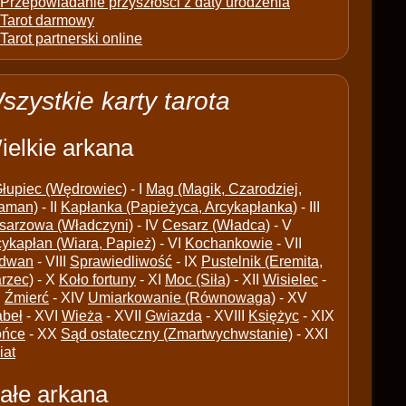
Przepowiadanie przyszłości z daty urodzenia
Tarot darmowy
Tarot partnerski online
szystkie karty tarota
ielkie arkana
łupiec (Wędrowiec)
- I
Mag (Magik, Czarodziej,
aman)
- II
Kapłanka (Papieżyca, Arcykapłanka)
- III
sarzowa (Władczyni)
- IV
Cesarz (Władca)
- V
cykapłan (Wiara, Papież)
- VI
Kochankowie
- VII
dwan
- VIII
Sprawiedliwość
- IX
Pustelnik (Eremita,
arzec)
- X
Koło fortuny
- XI
Moc (Siła)
- XII
Wisielec
-
I
Źmierć
- XIV
Umiarkowanie (Równowaga)
- XV
abeł
- XVI
Wieża
- XVII
Gwiazda
- XVIII
Księżyc
- XIX
ońce
- XX
Sąd ostateczny (Zmartwychwstanie)
- XXI
iat
ałe arkana