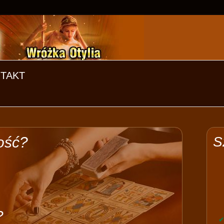
TAKT
ość?
S
?