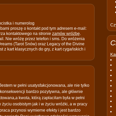
ocistka i numerolog
Czy
ami proszę o kontakt pod tym adresem e-mail:
rza kontaktowego na stronie
zamów wróżbę
.
il. Nie wróżę przez telefon i sms. Do wróżenia
C
 Dreams (Tarot Snów) oraz Legacy of the Divine
t z kart klasycznych do gry, z kart cygańskich i
Kar
Jestem w pełni usatysfakcjonowana, ale nie tylko
 konsekwencji bardzo pozytywna, ale głównie
towana,a kwota, którą zapłaciłam była w pełni
życiu osobistym jak i w życiu wróżki, a w pracy
praca przynosi wymierne efekty i jest bardzo