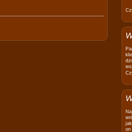
Czy
W
Pam
kli
dzi
ws
Czy
W
Na
wró
jak
on 