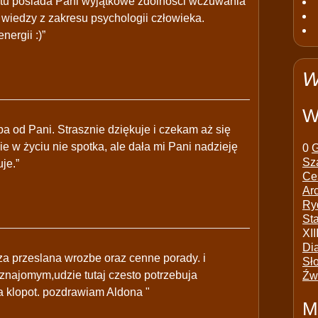
atu posiada Pani wyjątkowe zdolności wczuwania
 wiedzy z zakresu psychologii człowieka.
ergii :)”
W
W
a od Pani. Strasznie dziękuje i czekam aż się
ie w życiu nie spotka, ale dała mi Pani nadzieję
0
G
Sz
uje.”
Ce
Ar
Ry
St
XII
Di
a przeslana wrozbe oraz cenne porady. i
Sł
znajomym,udzie tutaj czesto potrzebuja
Źw
a klopot. pozdrawiam Aldona "
M