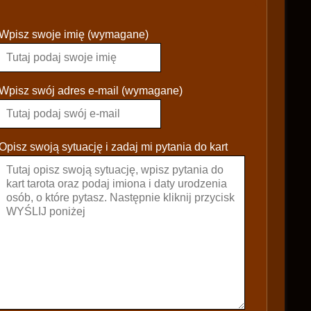
P
Wpisz swoje imię (wymagane)
l
e
a
s
Wpisz swój adres e-mail (wymagane)
e
l
e
Opisz swoją sytuację i zadaj mi pytania do kart
a
v
e
t
h
i
s
f
i
e