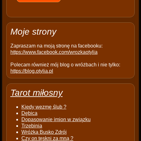
e
m
p
t
Moje strony
y
.
Zapraszam na moją stronę na facebooku:
https://www.facebook.com/wrozkaotylia
Polecam również mój blog o wróżbach i nie tylko:
https://blog.otylia.pl
Tarot miłosny
Kiedy wezmę ślub ?
Dębica
Dopasowanie imion w związku
Trzebinia
Wróżka Busko Zdrój
Czy on tęskni za mną ?