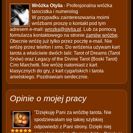
Wróżka Otylia
- Profesjonalna wróżka
tarocistka i numerolog
W przypadku zainteresowania moimi
wróżbami proszę o kontakt pod tym
adresem e-mail:
wrozka@otylia.pl
. Lub za pomocą
formularza kontaktowego na stronie
zamów wróżbę
.
Obecnie wróżę już tylko przez pocztę e-mail. Nie
wróżę przez telefon i sms. Do wróżenia używam kart
tarota a właściwie dwóch talii: Tarot of Dreams (Tarot
Snów) oraz Legacy of the Divine Tarot (Boski Tarot)
Ciro Marchetti. Nie wróżę natomiast z kart
klasycznych do gry, z kart cygańskich i tarota
anielskiego. Pozdrawiam serdecznie.
Opinie o mojej pracy
"Dziękuję Pani za wróżbę tarota. Nie
spodziewałam się takiej szybkiej
odpowiedzi z Pani strony. Dzięki niej