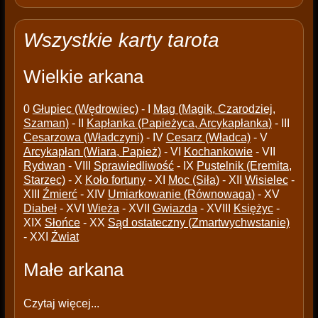
Wszystkie karty tarota
Wielkie arkana
0
Głupiec (Wędrowiec)
- I
Mag (Magik, Czarodziej,
Szaman)
- II
Kapłanka (Papieżyca, Arcykapłanka)
- III
Cesarzowa (Władczyni)
- IV
Cesarz (Władca)
- V
Arcykapłan (Wiara, Papież)
- VI
Kochankowie
- VII
Rydwan
- VIII
Sprawiedliwość
- IX
Pustelnik (Eremita,
Starzec)
- X
Koło fortuny
- XI
Moc (Siła)
- XII
Wisielec
-
XIII
Źmierć
- XIV
Umiarkowanie (Równowaga)
- XV
Diabeł
- XVI
Wieża
- XVII
Gwiazda
- XVIII
Księżyc
-
XIX
Słońce
- XX
Sąd ostateczny (Zmartwychwstanie)
- XXI
Źwiat
Małe arkana
Czytaj więcej...