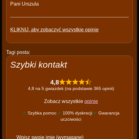
Pani Urszula
KLIKNIJ, aby zobaczyć wszystkie opinie
Tagi posta:
Szybki kontakt
4,8
4,8 na 5 gwiazdek (na podstawie 365 opinii)
Zobacz wszystkie
opinie
✔
Szybka pomoc
✔
100% dyskrecji
✔
Gwarancja
uczciwości
P
Wpisz swoje imię (wymagane)