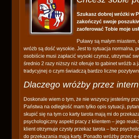
Szukasz dobrej wróżki w P
zakończyć swoje poszukiw
zaoferować Tobie moje usłu
Puławy są małym miastem, d
wróżb są dość wysokie. Jest to sytuacja normalna, 
osobiście musi zapłacić wysoki czynsz, utrzymać swó
średnio 2 razy niższy niż oferuje to gabinet wróżb a
tradycyjnej o czym świadczą bardzo liczne pozytyw
Dlaczego wróżby przez intern
Doskonale wiem o tym, że nie wszyscy jesteśmy prz
Państwa na odległość mam tylko opis sytuacji, pytan
skupić się na tym co karty tarota mają mi do przek
psychologiczny aspekt pracy z klientem – jego reakc
klient otrzymuje czysty przekaz tarota – bez psychol
do przekazania mają karty. Ponadto wróżby przez e-