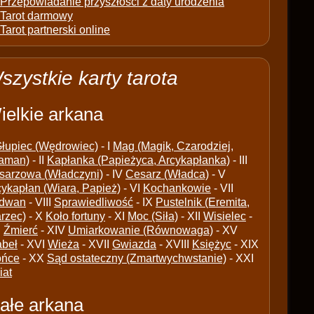
Przepowiadanie przyszłości z daty urodzenia
Tarot darmowy
Tarot partnerski online
szystkie karty tarota
ielkie arkana
łupiec (Wędrowiec)
- I
Mag (Magik, Czarodziej,
aman)
- II
Kapłanka (Papieżyca, Arcykapłanka)
- III
sarzowa (Władczyni)
- IV
Cesarz (Władca)
- V
cykapłan (Wiara, Papież)
- VI
Kochankowie
- VII
dwan
- VIII
Sprawiedliwość
- IX
Pustelnik (Eremita,
arzec)
- X
Koło fortuny
- XI
Moc (Siła)
- XII
Wisielec
-
I
Źmierć
- XIV
Umiarkowanie (Równowaga)
- XV
abeł
- XVI
Wieża
- XVII
Gwiazda
- XVIII
Księżyc
- XIX
ońce
- XX
Sąd ostateczny (Zmartwychwstanie)
- XXI
iat
ałe arkana