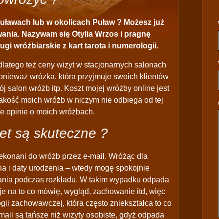
uławach lub w okolicach Puław ? Możesz już
ania. Nazywam się Otylia Wrzos i pragnę
gi wróżbiarskie z kart tarota i numerologii.
latego też ceny wizyt w stacjonarnych salonach
ponieważ wróżka, która przyjmuje swoich klientów
j salon wróżb itp. Koszt mojej wróżby online jest
 jakość moich wróżb w niczym nie odbiega od tej
ne opinie o moich wróżbach.
et są skuteczne ?
ekonani do wróżb przez e-mail. Wróżąc dla
ia i daty urodzenia – wtedy mogę spokojnie
azania podczas rozkładu. W takim wypadku odpada
je na to co mówię, wygląd, zachowanie itd, więc
ogii zachowawczej, która często zniekształca to co
mail są tańsze niż wizyty osobiste, gdyż odpada