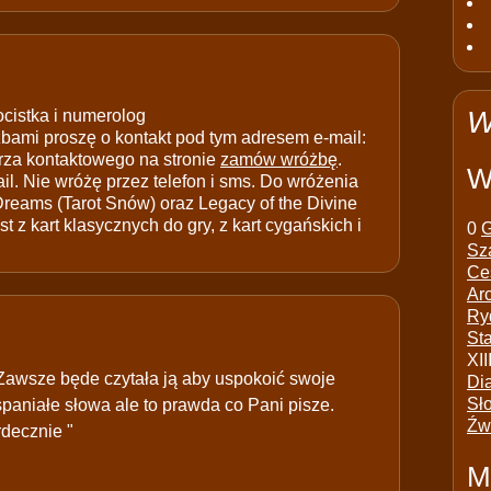
W
ocistka i numerolog
ami proszę o kontakt pod tym adresem e-mail:
rza kontaktowego na stronie
zamów wróżbę
.
W
il. Nie wróżę przez telefon i sms. Do wróżenia
 Dreams (Tarot Snów) oraz Legacy of the Divine
t z kart klasycznych do gry, z kart cygańskich i
0
G
Sz
Ce
Ar
Ry
St
XII
.Zawsze będe czytała ją aby uspokoić swoje
Di
Sł
spaniałe słowa ale to prawda co Pani pisze.
Źw
decznie "
M