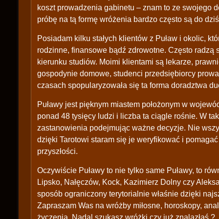
koszt prowadzenia gabinetu – znam to ze swojego d
próbę na tą formę wróżenia bardzo często są do dziś
Posiadam kilku stałych klientów z Puław i okolic, kt
rodzinne, finansowe bądź zdrowotne. Często radzą s
kierunku studiów. Moimi klientami są lekarze, prawn
gospodynie domowe, studenci przedsiębiorcy prowad
czasach spopularyzowała się ta forma doradztwa d
Puławy jest pięknym miastem położonym w wojewód
ponad 48 tysięcy ludzi i liczba ta ciągle rośnie. W t
zastanowienia podejmując ważne decyzje. Nie wszystk
dzięki Tarotowi staram się je weryfikować i pomag
przyszłości.
Oczywiście Puławy to nie tylko same Puławy, to równ
Lipsko, Nałęczów, Kock, Kazimierz Dolny czy Aleks
sposób ograniczony terytorialnie właśnie dzięki najsz
Zapraszam Was na wróżby miłosne, horoskopy, anal
życzenia. Nadal szukasz wróżki czy już znalazłaś ?