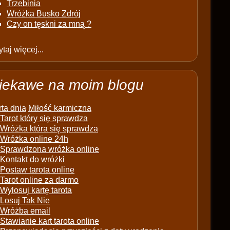
Trzebinia
Wróżka Busko Zdrój
Czy on tęskni za mną ?
taj więcej...
iekawe na moim blogu
ta dnia
Miłość karmiczna
Tarot który się sprawdza
Wróżka która się sprawdza
Wróżka online 24h
Sprawdzona wróżka online
Kontakt do wróżki
Postaw tarota online
Tarot online za darmo
Wylosuj kartę tarota
Losuj Tak Nie
Wróżba email
Stawianie kart tarota online