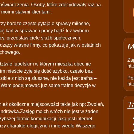
oświadczenia. Osoby, które zdecydowały raz na
 moimi stałymi klientami.
órzy bardzo często pytają o sprawy miłosne,
ię kart w sprawach pracy bądź też wyboru
icy, przedstawiciele służb społecznych,
M
zący własne firmy, co pokazuje jak w ostatnich
uchowego.
Za
ztwie lubelskim w którym mieszka obecnie
ht
akim mieście żyje się dość szybko, często bez
Pol
ie z nich są słuszne, nie każda jest trafna –
htt
ać Wam podejmować już same trafne decyzje w
T
ież okoliczne miejscowości takie jak np: Zwoleń,
andrówka.Zasięg moich wróżb nie jest w żaden
ybszej formie komunikacji jaką jest internet.
izy charakterologiczne i inne wedle Waszego