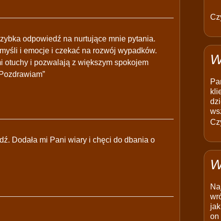
Czy
szybka odpowiedź na nurtujące mnie pytania.
myśli i emocje i czekać na rozwój wypadków.
W
mi otuchy i pozwalają z większym spokojem
. Pozdrawiam”
Pam
kli
dzi
ws
Czy
ź. Dodała mi Pani wiary i chęci do dbania o
W
Na
wró
jak
on 