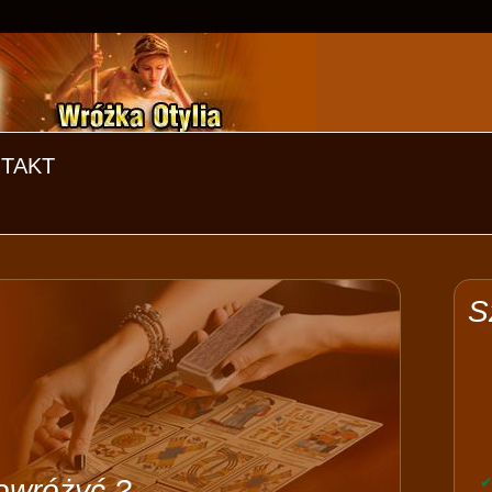
TAKT
S
owróżyć ?