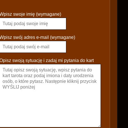
P
Wpisz swoje imię (wymagane)
l
e
a
s
Wpisz swój adres e-mail (wymagane)
e
l
e
Opisz swoją sytuację i zadaj mi pytania do kart
a
v
e
t
h
i
s
f
i
e