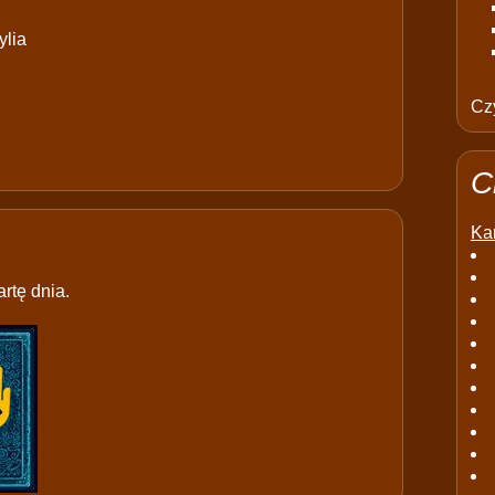
ylia
Czy
C
Kar
rtę dnia.