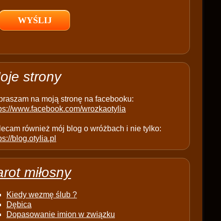
l
d
e
m
p
t
oje strony
y
.
praszam na moją stronę na facebooku:
tps://www.facebook.com/wrozkaotylia
ecam również mój blog o wróżbach i nie tylko:
ps://blog.otylia.pl
arot miłosny
Kiedy wezmę ślub ?
Dębica
Dopasowanie imion w związku