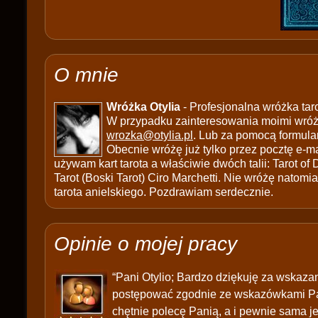
O mnie
Wróżka Otylia
- Profesjonalna wróżka tar
W przypadku zainteresowania moimi wróżb
wrozka@otylia.pl
. Lub za pomocą formula
Obecnie wróżę już tylko przez pocztę e-ma
używam kart tarota a właściwie dwóch talii: Tarot of
Tarot (Boski Tarot) Ciro Marchetti. Nie wróżę natomias
tarota anielskiego. Pozdrawiam serdecznie.
Opinie o mojej pracy
“Pani Otylio; Bardzo dziękuję za wskaza
postępować zgodnie ze wskazówkami Pani
chętnie polecę Panią, a i pewnie sama j