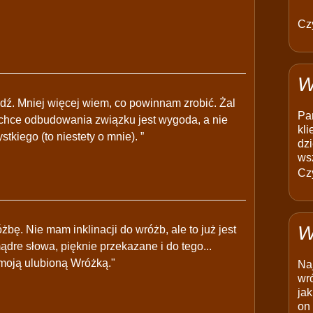
Czy
W
dź. Mniej więcej wiem, co powinnam zrobić. Żal
Pam
 chce odbudowania związku jest wygoda, a nie
kli
kiego (to niestety o mnie). ”
dzi
ws
Czy
W
ę. Nie mam inklinacji do wróżb, ale to już jest
dre słowa, pięknie przekazane i do tego...
 moją ulubioną Wróżką."
Na
wró
jak
on 