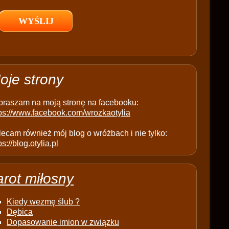
l
d
e
m
p
t
oje strony
y
.
praszam na moją stronę na facebooku:
tps://www.facebook.com/wrozkaotylia
ecam również mój blog o wróżbach i nie tylko:
ps://blog.otylia.pl
arot miłosny
Kiedy wezmę ślub ?
Dębica
Dopasowanie imion w związku