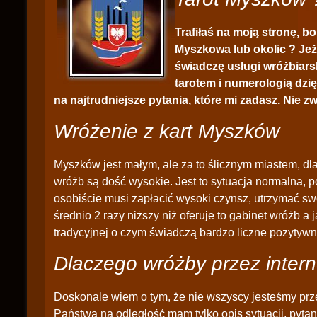
Trafiłaś na moją stronę, b
Myszkowa lub okolic ? Jeże
świadczę usługi wróżbiars
tarotem i numerologią dzi
na najtrudniejsze pytania, które mi zadasz. Nie zw
Wróżenie z kart Myszków
Myszków jest małym, ale za to ślicznym miastem, dl
wróżb są dość wysokie. Jest to sytuacja normalna, 
osobiście musi zapłacić wysoki czynsz, utrzymać swó
średnio 2 razy niższy niż oferuje to gabinet wróżb a
tradycyjnej o czym świadczą bardzo liczne pozytyw
Dlaczego wróżby przez intern
Doskonale wiem o tym, że nie wszyscy jesteśmy prz
Państwa na odległość mam tylko opis sytuacji, pytan