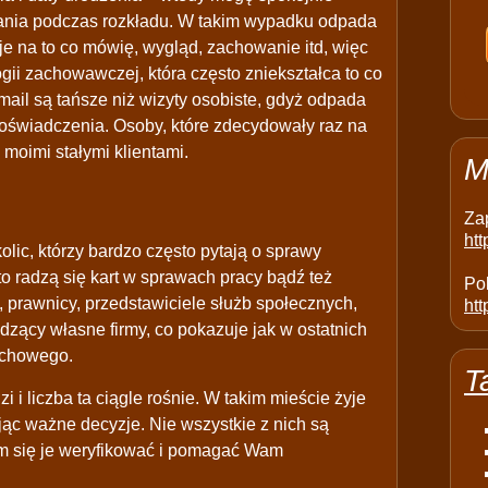
azania podczas rozkładu. W takim wypadku odpada
je na to co mówię, wygląd, zachowanie itd, więc
ogii zachowawczej, która często zniekształca to co
mail są tańsze niż wizyty osobiste, gdyż odpada
oświadczenia. Osoby, które zdecydowały raz na
 moimi stałymi klientami.
M
Za
ht
lic, którzy bardzo często pytają o sprawy
o radzą się kart w sprawach pracy bądź też
Pol
, prawnicy, przedstawiciele służb społecznych,
htt
zący własne firmy, co pokazuje jak w ostatnich
uchowego.
T
i liczba ta ciągle rośnie. W takim mieście żyje
ąc ważne decyzje. Nie wszystkie z nich są
aram się je weryfikować i pomagać Wam