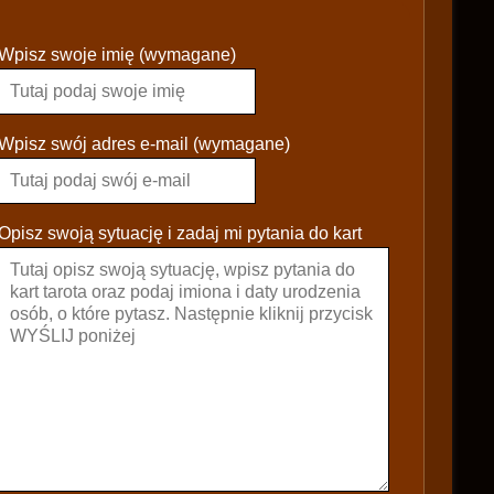
P
Wpisz swoje imię (wymagane)
l
e
a
s
Wpisz swój adres e-mail (wymagane)
e
l
e
Opisz swoją sytuację i zadaj mi pytania do kart
a
v
e
t
h
i
s
f
i
e