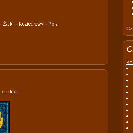
– Żarki – Koziegłowy – Poraj
Czy
C
Kar
rtę dnia.