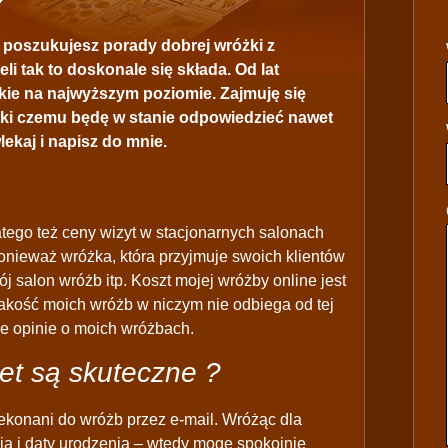
o poszukujesz porady dobrej wróżki z
li tak to doskonale się składa. Od lat
kie na najwyższym poziomie. Zajmuję się
ęki czemu będę w stanie odpowiedzieć nawet
lekaj i napisz do mnie.
atego też ceny wizyt w stacjonarnych salonach
ponieważ wróżka, która przyjmuje swoich klientów
j salon wróżb itp. Koszt mojej wróżby online jest
 jakość moich wróżb w niczym nie odbiega od tej
ne opinie o moich wróżbach.
et są skuteczne ?
ekonani do wróżb przez e-mail. Wróżąc dla
ia i daty urodzenia – wtedy mogę spokojnie