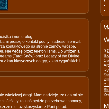
W
ocistka i numerolog
W
ami proszę o kontakt pod tym adresem e-mail:
rza kontaktowego na stronie
zamów wróżbę
.
0
G
il. Nie wróżę przez telefon i sms. Do wróżenia
Sz
 Dreams (Tarot Snów) oraz Legacy of the Divine
Ce
t z kart klasycznych do gry, z kart cygańskich i
Ar
Ry
St
XII
Di
Sł
Źw
nie właściwej drogi. Mam nadzieję, że uda mi się
. Jeśli tylko ktoś będzie potrzebował pomocy,
M
eszcze nie raz skorzystam z Pani porad.