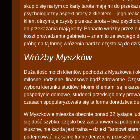
skupić się na tym co karty tarota mają mi do przek
psychologiczny aspekt pracy z klientem – jego reakc
klient otrzymuje czysty przekaz tarota – bez psychol
do przekazania mają karty. Ponadto wróżby przez e-
koszt prowadzenia gabinetu – znam to ze swojego d
próbę na tą formę wróżenia bardzo często są do dziś
Wróżby Myszków
Duża ilość moich klientów pochodzi z Myszkowa i oko
miłosne, rodzinne, finansowe bądź zdrowotne. Częst
wyboru kierunku studiów. Moimi klientami są lekarze
gospodynie domowe, studenci przedsiębiorcy prowad
czasach spopularyzowała się ta forma doradztwa d
W Myszkowie mieszka obecnie ponad 32 tysiące ludzi 
się dość szybko, często bez zastanowienia podejmuj
słuszne, nie każda jest trafna – dzięki Tarotowi st
podejmować już same trafne decyzje w przyszłości.