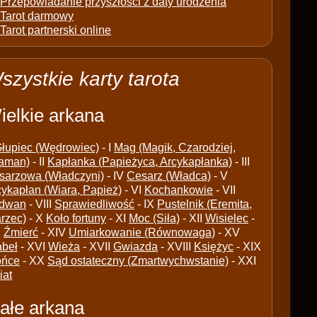
Przepowiadanie przyszłości z daty urodzenia
Tarot darmowy
Tarot partnerski online
szystkie karty tarota
ielkie arkana
łupiec (Wędrowiec)
- I
Mag (Magik, Czarodziej,
aman)
- II
Kapłanka (Papieżyca, Arcykapłanka)
- III
sarzowa (Władczyni)
- IV
Cesarz (Władca)
- V
cykapłan (Wiara, Papież)
- VI
Kochankowie
- VII
dwan
- VIII
Sprawiedliwość
- IX
Pustelnik (Eremita,
arzec)
- X
Koło fortuny
- XI
Moc (Siła)
- XII
Wisielec
-
I
Źmierć
- XIV
Umiarkowanie (Równowaga)
- XV
abeł
- XVI
Wieża
- XVII
Gwiazda
- XVIII
Księżyc
- XIX
ońce
- XX
Sąd ostateczny (Zmartwychwstanie)
- XXI
iat
ałe arkana