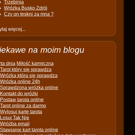
Trzebinia
Wróżka Busko Zdrój
Czy on tęskni za mną ?
taj więcej...
iekawe na moim blogu
ta dnia
Miłość karmiczna
Tarot który się sprawdza
Wróżka która się sprawdza
Wróżka online 24h
Sprawdzona wróżka online
Kontakt do wróżki
Postaw tarota online
Tarot online za darmo
Wylosuj kartę tarota
Losuj Tak Nie
Wróżba email
Stawianie kart tarota online