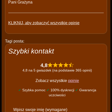
Pani Grażyna
KLIKNIJ, aby zobaczyć wszystkie opinie
Tagi posta:
Szybki kontakt
4,8
4,8 na 5 gwiazdek (na podstawie 365 opinii)
Zobacz wszystkie
opinie
✔
Szybka pomoc
✔
100% dyskrecji
✔
Gwarancja
uczciwości
P
Wpisz swoje imię (wymagane)
l