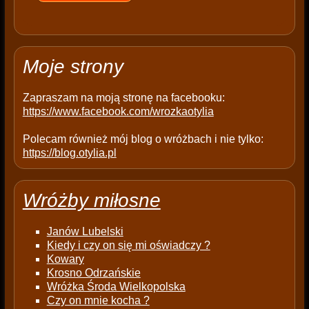
e
m
p
t
Moje strony
y
.
Zapraszam na moją stronę na facebooku:
https://www.facebook.com/wrozkaotylia
Polecam również mój blog o wróżbach i nie tylko:
https://blog.otylia.pl
Wróżby miłosne
Janów Lubelski
Kiedy i czy on się mi oświadczy ?
Kowary
Krosno Odrzańskie
Wróżka Środa Wielkopolska
Czy on mnie kocha ?