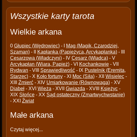
Wszystkie karty tarota
Wielkie arkana
0
Głupiec (Wędrowiec)
- I
Mag (Magik, Czarodziej,
Szaman)
- II
Kapłanka (Papieżyca, Arcykapłanka)
- III
Cesarzowa (Władczyni)
- IV
Cesarz (Władca)
- V
Arcykapłan (Wiara, Papież)
- VI
Kochankowie
- VII
Rydwan
- VIII
Sprawiedliwość
- IX
Pustelnik (Eremita,
Starzec)
- X
Koło fortuny
- XI
Moc (Siła)
- XII
Wisielec
-
XIII
Źmierć
- XIV
Umiarkowanie (Równowaga)
- XV
Diabeł
- XVI
Wieża
- XVII
Gwiazda
- XVIII
Księżyc
-
XIX
Słońce
- XX
Sąd ostateczny (Zmartwychwstanie)
- XXI
Źwiat
Małe arkana
Czytaj więcej...