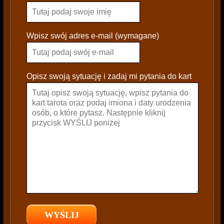
e
a
s
Wpisz swój adres e-mail (wymagane)
e
l
e
Opisz swoją sytuację i zadaj mi pytania do kart
a
v
e
t
h
i
s
f
i
e
l
d