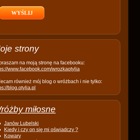
l
d
e
m
p
t
oje strony
y
.
praszam na moją stronę na facebooku:
tps://www.facebook.com/wrozkaotylia
ecam również mój blog o wróżbach i nie tylko:
ps://blog.otylia.pl
różby miłosne
Janów Lubelski
Kiedy i czy on się mi oświadczy ?
Kowary