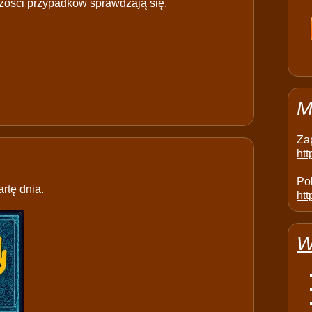
zości przypadków sprawdzają się.
M
Za
ht
Pol
rtę dnia.
htt
W