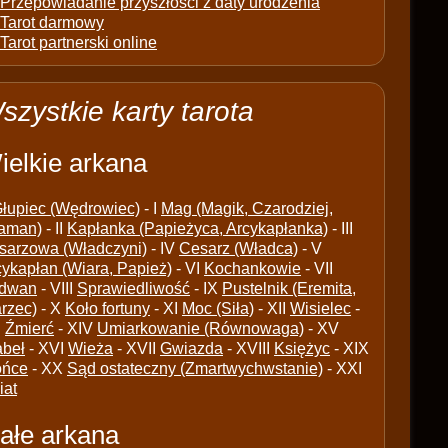
Przepowiadanie przyszłości z daty urodzenia
Tarot darmowy
Tarot partnerski online
szystkie karty tarota
ielkie arkana
łupiec (Wędrowiec)
- I
Mag (Magik, Czarodziej,
aman)
- II
Kapłanka (Papieżyca, Arcykapłanka)
- III
sarzowa (Władczyni)
- IV
Cesarz (Władca)
- V
cykapłan (Wiara, Papież)
- VI
Kochankowie
- VII
dwan
- VIII
Sprawiedliwość
- IX
Pustelnik (Eremita,
arzec)
- X
Koło fortuny
- XI
Moc (Siła)
- XII
Wisielec
-
I
Źmierć
- XIV
Umiarkowanie (Równowaga)
- XV
abeł
- XVI
Wieża
- XVII
Gwiazda
- XVIII
Księżyc
- XIX
ońce
- XX
Sąd ostateczny (Zmartwychwstanie)
- XXI
iat
ałe arkana