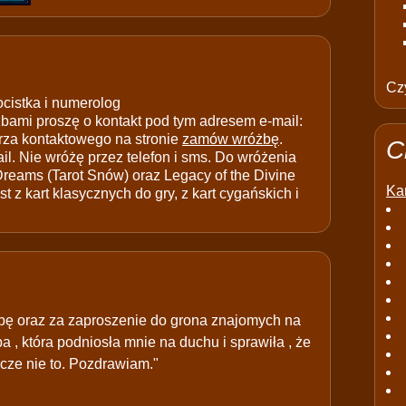
Czy
ocistka i numerolog
ami proszę o kontakt pod tym adresem e-mail:
rza kontaktowego na stronie
zamów wróżbę
.
C
il. Nie wróżę przez telefon i sms. Do wróżenia
 Dreams (Tarot Snów) oraz Legacy of the Divine
Kar
t z kart klasycznych do gry, z kart cygańskich i
żbę oraz za zaproszenie do grona znajomych na
a , która podniosła mnie na duchu i sprawiła , że
zcze nie to. Pozdrawiam."