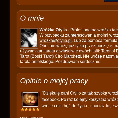
O mnie
Wróżka Otylia
- Profesjonalna wróżka tar
W przypadku zainteresowania moimi wróżb
wrozka@otylia.pl
. Lub za pomocą formula
Obecnie wróżę już tylko przez pocztę e-ma
używam kart tarota a właściwie dwóch talii: Tarot of
Tarot (Boski Tarot) Ciro Marchetti. Nie wróżę natomias
tarota anielskiego. Pozdrawiam serdecznie.
Opinie o mojej pracy
"Dziękuję pani Otylio za tak szybką wró
facebook. Po raz kolejny korzystna wróżb
wróciła mi chęć do życia , chociaz to jes