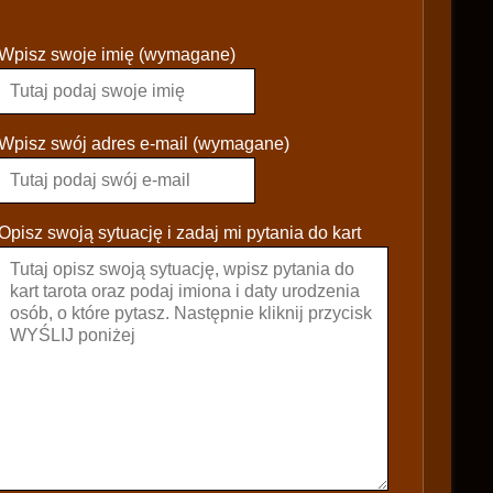
P
Wpisz swoje imię (wymagane)
l
e
a
s
Wpisz swój adres e-mail (wymagane)
e
l
e
Opisz swoją sytuację i zadaj mi pytania do kart
a
v
e
t
h
i
s
f
i
e