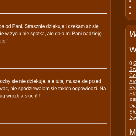
a od Pani. Strasznie dziękuje i czekam aż się
W
ie w życiu nie spotka, ale dała mi Pani nadzieję
uje.”
W
0
G
Sz
Ce
zby sie nie dziekuje, ale tutaj musze sie przed
Ar
Ry
owac, nie spodziewalam sie takich odpowiedzi. Na
St
g wrozbiarskich!!!"
XII
Di
Sł
Źw
M