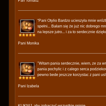
Pan Tomasz
“Pani Otylio Bardzo ucieszyła mnie wróżb
spełni... Bałam się że już nic dobrego mn
na lepsze jutro... i za to serdecznie dzięk
Pani Monika
"Witam pania serdecznie, wiem, ze za wro
pania pochylic i z calego serca podziek
pewno bede jeszcze korzystac z pani uslu
Pani Izabela
KLIKNIJ, aby zobaczyć wszystkie opinie