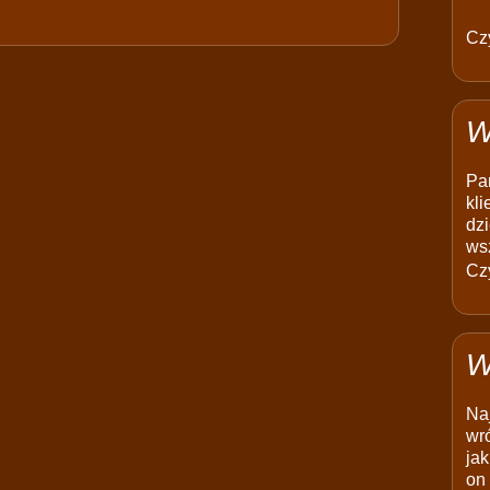
Czy
W
Pam
kli
dzi
ws
Czy
W
Na
wró
jak
on 