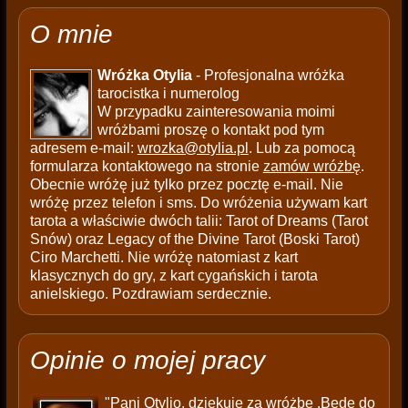
O mnie
Wróżka Otylia
- Profesjonalna wróżka
tarocistka i numerolog
W przypadku zainteresowania moimi
wróżbami proszę o kontakt pod tym
adresem e-mail:
wrozka@otylia.pl
. Lub za pomocą
formularza kontaktowego na stronie
zamów wróżbę
.
Obecnie wróżę już tylko przez pocztę e-mail. Nie
wróżę przez telefon i sms. Do wróżenia używam kart
tarota a właściwie dwóch talii: Tarot of Dreams (Tarot
Snów) oraz Legacy of the Divine Tarot (Boski Tarot)
Ciro Marchetti. Nie wróżę natomiast z kart
klasycznych do gry, z kart cygańskich i tarota
anielskiego. Pozdrawiam serdecznie.
Opinie o mojej pracy
"Pani Otylio, dziękuję za wróżbę .Będę do