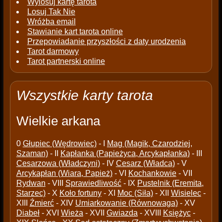
Wylosuj kartę tarota
Losuj Tak Nie
Wróżba email
Stawianie kart tarota online
Przepowiadanie przyszłości z daty urodzenia
Tarot darmowy
Tarot partnerski online
Wszystkie karty tarota
Wielkie arkana
0
Głupiec (Wędrowiec)
- I
Mag (Magik, Czarodziej,
Szaman)
- II
Kapłanka (Papieżyca, Arcykapłanka)
- III
Cesarzowa (Władczyni)
- IV
Cesarz (Władca)
- V
Arcykapłan (Wiara, Papież)
- VI
Kochankowie
- VII
Rydwan
- VIII
Sprawiedliwość
- IX
Pustelnik (Eremita,
Starzec)
- X
Koło fortuny
- XI
Moc (Siła)
- XII
Wisielec
-
XIII
Źmierć
- XIV
Umiarkowanie (Równowaga)
- XV
Diabeł
- XVI
Wieża
- XVII
Gwiazda
- XVIII
Księżyc
-