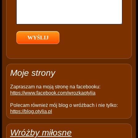
s
f
i
e
l
d
e
m
p
t
Moje strony
y
.
Zapraszam na moją stronę na facebooku:
https://www.facebook.com/wrozkaotylia
Polecam również mój blog o wróżbach i nie tylko:
https://blog.otylia.pl
Wróżby miłosne