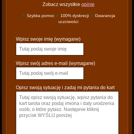
Zobacz wszystkie
opinie
✔
Szybka pomoc
✔
100% dyskrecji
✔
Gwarancja
uczciwości
P
Wpisz swoje imię (wymagane)
l
e
a
s
Wpisz swój adres e-mail (wymagane)
e
l
e
Opisz swoją sytuację i zadaj mi pytania do kart
a
v
e
t
h
i