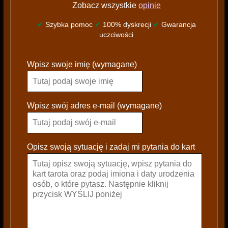
Zobacz wszystkie
opinie
✔
Szybka pomoc
✔
100% dyskrecji
✔
Gwarancja
uczciwości
P
Wpisz swoje imię (wymagane)
l
e
a
s
Wpisz swój adres e-mail (wymagane)
e
l
e
Opisz swoją sytuację i zadaj mi pytania do kart
a
v
e
t
h
i
s