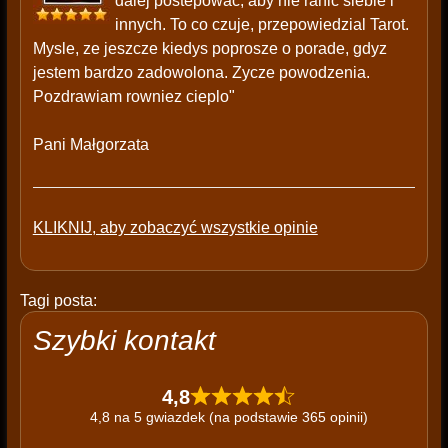
dalej postepowac, aby nie ranic siebie i
innych. To co czuje, przepowiedzial Tarot.
Mysle, ze jeszcze kiedys poprosze o porade, gdyz
jestem bardzo zadowolona. Zycze powodzenia.
Pozdrawiam rowniez cieplo"
Pani Małgorzata
KLIKNIJ, aby zobaczyć wszystkie opinie
Tagi posta:
Szybki kontakt
4,8
4,8 na 5 gwiazdek (na podstawie 365 opinii)