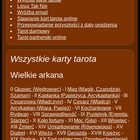
Losuj Tak Nie
Wróżba email
Stawianie kart tarota online
Przepowiadanie przyszłości z daty urodzenia
Tarot darmowy
Tarot partnerski online
Wszystkie karty tarota
Wielkie arkana
0
Głupiec (Wędrowiec)
- I
Mag (Magik, Czarodziej,
Szaman)
- II
Kapłanka (Papieżyca, Arcykapłanka)
- III
Cesarzowa (Władczyni)
- IV
Cesarz (Władca)
- V
Arcykapłan (Wiara, Papież)
- VI
Kochankowie
- VII
Rydwan
- VIII
Sprawiedliwość
- IX
Pustelnik (Eremita,
Starzec)
- X
Koło fortuny
- XI
Moc (Siła)
- XII
Wisielec
-
XIII
Źmierć
- XIV
Umiarkowanie (Równowaga)
- XV
Diabeł
- XVI
Wieża
- XVII
Gwiazda
- XVIII
Księżyc
-
XIX
Słońce
- XX
Sąd ostateczny (Zmartwychwstanie)