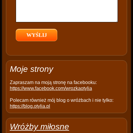
f
i
e
l
d
e
m
p
t
Moje strony
y
.
Zapraszam na moją stronę na facebooku:
https://www.facebook.com/wrozkaotylia
Polecam również mój blog o wróżbach i nie tylko:
https://blog.otylia.pl
Wróżby miłosne