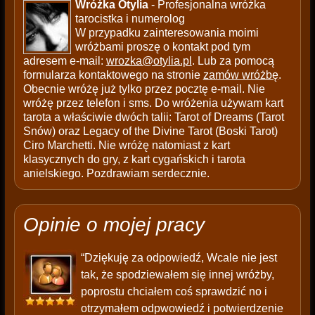
Wróżka Otylia
- Profesjonalna wróżka
tarocistka i numerolog
W przypadku zainteresowania moimi
wróżbami proszę o kontakt pod tym
adresem e-mail:
wrozka@otylia.pl
. Lub za pomocą
formularza kontaktowego na stronie
zamów wróżbę
.
Obecnie wróżę już tylko przez pocztę e-mail. Nie
wróżę przez telefon i sms. Do wróżenia używam kart
tarota a właściwie dwóch talii: Tarot of Dreams (Tarot
Snów) oraz Legacy of the Divine Tarot (Boski Tarot)
Ciro Marchetti. Nie wróżę natomiast z kart
klasycznych do gry, z kart cygańskich i tarota
anielskiego. Pozdrawiam serdecznie.
Opinie o mojej pracy
“Dziękuję za odpowiedź, Wcale nie jest
tak, że spodziewałem się innej wróżby,
poprostu chciałem coś sprawdzić no i
otrzymałem odpwowiedź i potwierdzenie