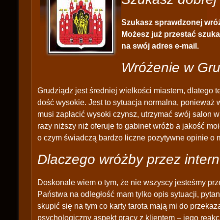
Szukasz sprawdzonej wróż
Możesz już przestać szuka
na swój adres e-mail.
Wróżenie w Gru
Grudziądz jest średniej wielkości miastem, dlatego 
dość wysokie. Jest to sytuacja normalna, ponieważ w
musi zapłacić wysoki czynsz, utrzymać swój salon wr
razy niższy niż oferuje to gabinet wróżb a jakość mo
o czym świadczą bardzo liczne pozytywne opinie o 
Dlaczego wróżby przez intern
Doskonale wiem o tym, że nie wszyscy jesteśmy prz
Państwa na odległość mam tylko opis sytuacji, pytan
skupić się na tym co karty tarota mają mi do przek
psychologiczny aspekt pracy z klientem – jego reakc