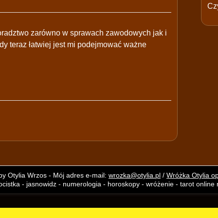
Czy
doradztwo zarówno w sprawach zawodowych jak i
dy teraz łatwiej jest mi podejmować ważne
y Otylia Wrzos - Mój adres e-mail:
wrozka@otylia.pl
/
Wróżka Otylia op
cistka - jasnowidz - numerologia - horoskopy - wróżenie - tarot online