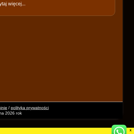
taj więcej...
inie
/
polityka prywatności
 na 2026 rok
X