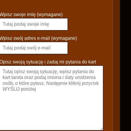
P
Wpisz swoje imię (wymagane)
l
e
a
s
Wpisz swój adres e-mail (wymagane)
e
l
e
Opisz swoją sytuację i zadaj mi pytania do kart
a
v
e
t
h
i
s
f
i
e