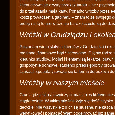
klient otrzymuje czysty przekaz tarota – bez psychol
do przekazania mają karty. Ponadto wróżby przez e-
koszt prowadzenia gabinetu – znam to ze swojego d
próbę na tą formę wróżenia bardzo często są do dziś
Wróżki w Grudziądzu i okolic
Posiadam wielu stałych klientów z Grudziądza i okoli
rodzinne, finansowe bądź zdrowotne. Często radzą s
kierunku studiów. Moimi klientami są lekarze, prawn
gospodynie domowe, studenci przedsiębiorcy prowad
czasach spopularyzowała się ta forma doradztwa d
Wróżby w naszym mieście
Grudziądz jest malowniczym miastem w którym mieszk
ciągle rośnie. W takim mieście żyje się dość szybk
decyzje. Nie wszystkie z nich są słuszne, nie każda je
weryfikować i pomagać Wam podejmować już same tr