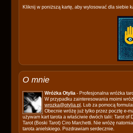
Kliknij w poniższą kartę, aby wylosować dla siebie ka
O mnie
Wróżka Otylia
- Profesjonalna wróżka tar
W przypadku zainteresowania moimi wróżb
wrozka@otylia.pl
. Lub za pomocą formula
Obecnie wróżę już tylko przez pocztę e-ma
używam kart tarota a właściwie dwóch talii: Tarot of
Tarot (Boski Tarot) Ciro Marchetti. Nie wróżę natomias
tarota anielskiego. Pozdrawiam serdecznie.