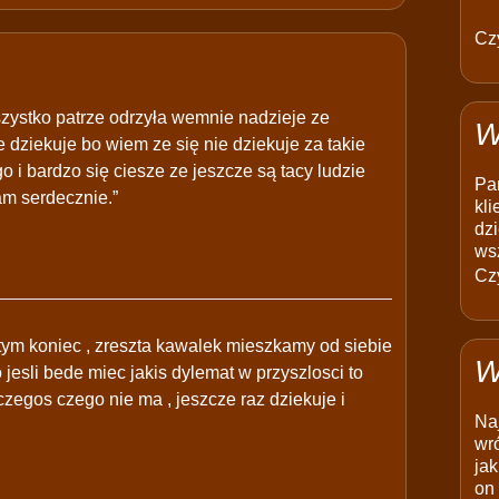
Czy
wszystko patrze odrzyła wemnie nadzieje ze
W
 dziekuje bo wiem ze się nie dziekuje za takie
 i bardzo się ciesze ze jeszcze są tacy ludzie
Pam
am serdecznie.”
kli
dzi
ws
Czy
 tym koniec , zreszta kawalek mieszkamy od siebie
W
 jesli bede miec jakis dylemat w przyszlosci to
czegos czego nie ma , jeszcze raz dziekuje i
Na
wró
jak
on 