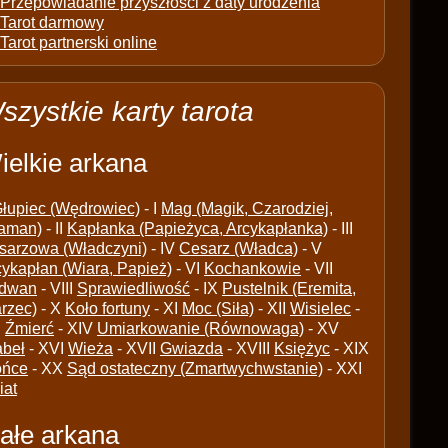
Przepowiadanie przyszłości z daty urodzenia
Tarot darmowy
Tarot partnerski online
szystkie karty tarota
ielkie arkana
łupiec (Wędrowiec)
- I
Mag (Magik, Czarodziej,
aman)
- II
Kapłanka (Papieżyca, Arcykapłanka)
- III
sarzowa (Władczyni)
- IV
Cesarz (Władca)
- V
cykapłan (Wiara, Papież)
- VI
Kochankowie
- VII
dwan
- VIII
Sprawiedliwość
- IX
Pustelnik (Eremita,
arzec)
- X
Koło fortuny
- XI
Moc (Siła)
- XII
Wisielec
-
I
Źmierć
- XIV
Umiarkowanie (Równowaga)
- XV
abeł
- XVI
Wieża
- XVII
Gwiazda
- XVIII
Księżyc
- XIX
ońce
- XX
Sąd ostateczny (Zmartwychwstanie)
- XXI
iat
ałe arkana