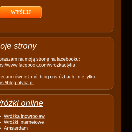
l
d
e
m
p
t
oje strony
y
.
praszam na moją stronę na facebooku:
tps://www.facebook.com/wrozkaotylia
ecam również mój blog o wróżbach i nie tylko:
ps://blog.otylia.pl
różki online
Wróżka Inowrocław
Wróżki internetowe
Amsterdam