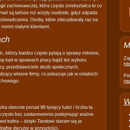
ogii zachowawczej, która często zniekształca to co
mail są tańsze niż wizyty osobiste, gdyż odpada
oświadczenia. Osoby, które zdecydowały raz na
 moimi stałymi klientami.
ach
M
c, którzy bardzo często pytają o sprawy miłosne,
Za
ię kart w sprawach pracy bądź też wyboru
ht
icy, przedstawiciele służb społecznych,
zący własne firmy, co pokazuje jak w ostatnich
Pol
uchowego.
htt
W
a obecnie ponad 98 tysięcy ludzi i liczba ta
o, często bez zastanowienia podejmując ważne
st trafna – dzięki Tarotowi staram się je
afne decyzje w przyszłości.