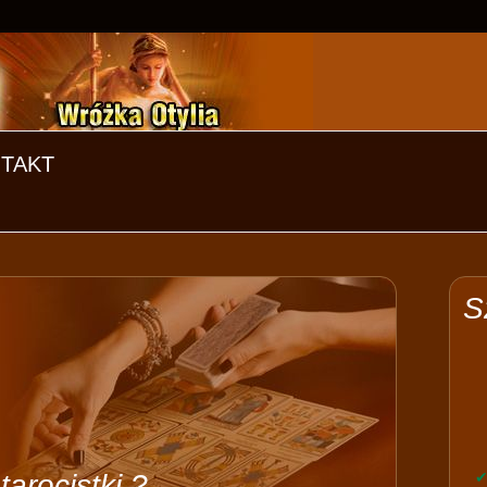
TAKT
S
arocistki ?