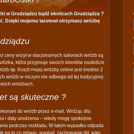
ki w Grudziądzu bądź okolicach Grudziądza ?
ć. Dzięki mojemu tarotowi otrzymasz wróżbę
dziądzu
też ceny wizyt w stacjonarnych salonach wróżb są
różka, która przyjmuje swoich klientów osobiście
óżb itp. Koszt mojej wróżby online jest średnio 2
ich wróżb w niczym nie odbiega od tej tradycyjnej
moich wróżbach.
et są skuteczne ?
ekonani do wróżb przez e-mail. Wróżąc dla
ia i daty urodzenia – wtedy mogę spokojnie
azania podczas rozkładu. W takim wypadku odpada
je na to co mówię, wygląd, zachowanie itd, więc