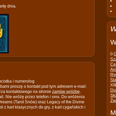
rtę dnia.
W
W
0
G
Sz
Ce
Ar
Ry
St
ocistka i numerolog
XII
ami proszę o kontakt pod tym adresem e-mail:
Di
rza kontaktowego na stronie
zamów wróżbę
.
Sł
il. Nie wróżę przez telefon i sms. Do wróżenia
Źw
 Dreams (Tarot Snów) oraz Legacy of the Divine
t z kart klasycznych do gry, z kart cygańskich i
M