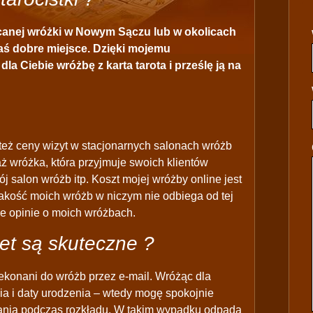
ecanej wróżki w Nowym Sączu lub w okolicach
ś dobre miejsce. Dzięki mojemu
la Ciebie wróżbę z karta tarota i prześlę ją na
 też ceny wizyt w stacjonarnych salonach wróżb
ż wróżka, która przyjmuje swoich klientów
j salon wróżb itp. Koszt mojej wróżby online jest
 jakość moich wróżb w niczym nie odbiega od tej
ne opinie o moich wróżbach.
et są skuteczne ?
ekonani do wróżb przez e-mail. Wróżąc dla
ia i daty urodzenia – wtedy mogę spokojnie
azania podczas rozkładu. W takim wypadku odpada