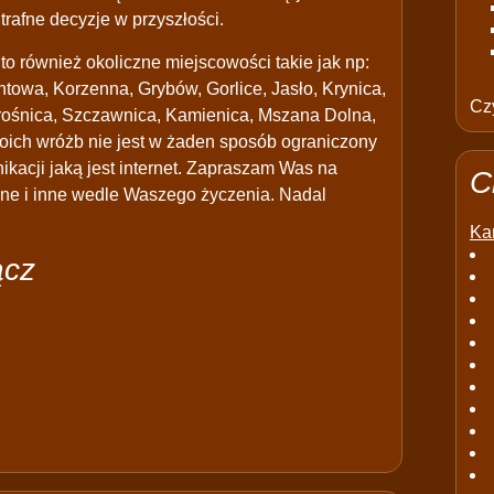
afne decyzje w przyszłości.
o również okoliczne miejscowości takie jak np:
towa, Korzenna, Grybów, Gorlice, Jasło, Krynica,
Czy
ośnica, Szczawnica, Kamienica, Mszana Dolna,
ich wróżb nie jest w żaden sposób ograniczony
nikacji jaką jest internet. Zapraszam Was na
C
zne i inne wedle Waszego życzenia. Nadal
Kar
ącz