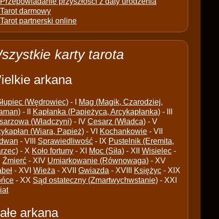
Przepowiadanie przyszłości z daty urodzenia
Tarot darmowy
Tarot partnerski online
szystkie karty tarota
ielkie arkana
łupiec (Wędrowiec)
- I
Mag (Magik, Czarodziej,
aman)
- II
Kapłanka (Papieżyca, Arcykapłanka)
- III
sarzowa (Władczyni)
- IV
Cesarz (Władca)
- V
cykapłan (Wiara, Papież)
- VI
Kochankowie
- VII
dwan
- VIII
Sprawiedliwość
- IX
Pustelnik (Eremita,
arzec)
- X
Koło fortuny
- XI
Moc (Siła)
- XII
Wisielec
-
I
Źmierć
- XIV
Umiarkowanie (Równowaga)
- XV
abeł
- XVI
Wieża
- XVII
Gwiazda
- XVIII
Księżyc
- XIX
ońce
- XX
Sąd ostateczny (Zmartwychwstanie)
- XXI
iat
ałe arkana