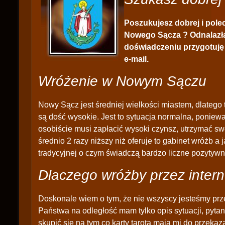
Poszukujesz dobrej i pol
Nowego Sącza ? Odnalazła
doświadczeniu przygotuję d
e-mail.
Wróżenie w Nowym Sączu
Nowy Sącz jest średniej wielkości miastem, dlatego
są dość wysokie. Jest to sytuacja normalna, poniewa
osobiście musi zapłacić wysoki czynsz, utrzymać swó
średnio 2 razy niższy niż oferuje to gabinet wróżb a
tradycyjnej o czym świadczą bardzo liczne pozytyw
Dlaczego wróżby przez intern
Doskonale wiem o tym, że nie wszyscy jesteśmy prz
Państwa na odległość mam tylko opis sytuacji, pytan
skupić się na tym co karty tarota mają mi do przek