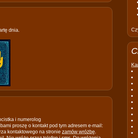
Czy
rtę dnia.
C
Kar
ocistka i numerolog
ami proszę o kontakt pod tym adresem e-mail:
rza kontaktowego na stronie
zamów wróżbę
.
il. Nie wróżę przez telefon i sms. Do wróżenia