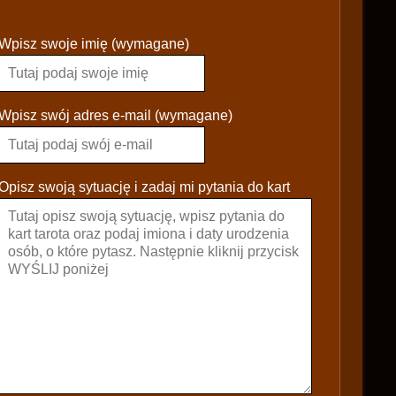
P
Wpisz swoje imię (wymagane)
l
e
a
s
Wpisz swój adres e-mail (wymagane)
e
l
e
Opisz swoją sytuację i zadaj mi pytania do kart
a
v
e
t
h
i
s
f
i
e