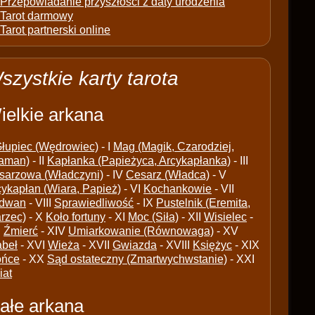
Przepowiadanie przyszłości z daty urodzenia
Tarot darmowy
Tarot partnerski online
szystkie karty tarota
ielkie arkana
łupiec (Wędrowiec)
- I
Mag (Magik, Czarodziej,
aman)
- II
Kapłanka (Papieżyca, Arcykapłanka)
- III
sarzowa (Władczyni)
- IV
Cesarz (Władca)
- V
cykapłan (Wiara, Papież)
- VI
Kochankowie
- VII
dwan
- VIII
Sprawiedliwość
- IX
Pustelnik (Eremita,
arzec)
- X
Koło fortuny
- XI
Moc (Siła)
- XII
Wisielec
-
I
Źmierć
- XIV
Umiarkowanie (Równowaga)
- XV
abeł
- XVI
Wieża
- XVII
Gwiazda
- XVIII
Księżyc
- XIX
ońce
- XX
Sąd ostateczny (Zmartwychwstanie)
- XXI
iat
ałe arkana