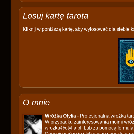
Losuj kartę tarota
Kliknij w poniższą kartę, aby wylosować dla siebie ka
O mnie
Wróżka Otylia
- Profesjonalna wróżka tar
W przypadku zainteresowania moimi wróżb
wrozka@otylia.pl
. Lub za pomocą formula
Obecnie wróżę już tylko przez pocztę e-ma