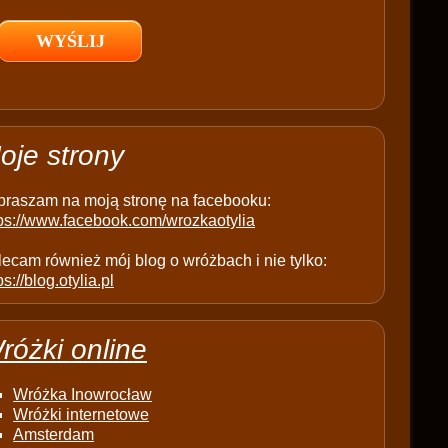
l
d
e
m
p
t
oje strony
y
.
praszam na moją stronę na facebooku:
tps://www.facebook.com/wrozkaotylia
ecam również mój blog o wróżbach i nie tylko:
ps://blog.otylia.pl
różki online
Wróżka Inowrocław
Wróżki internetowe
Amsterdam