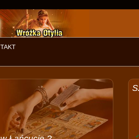
TAKT
S
 w Łańcucie ?