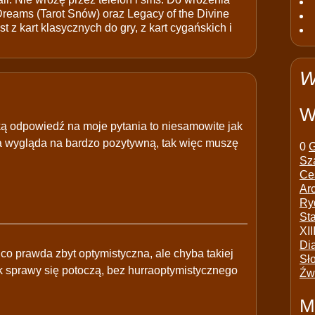
 Dreams (Tarot Snów) oraz Legacy of the Divine
t z kart klasycznych do gry, z kart cygańskich i
W
W
bką odpowiedź na moje pytania to niesamowite jak
a wygląda na bardzo pozytywną, tak więc muszę
0
G
Sz
Ce
Ar
Ry
St
XII
Di
co prawda zbyt optymistyczna, ale chyba takiej
Sł
 sprawy się potoczą, bez hurraoptymistycznego
Źw
M