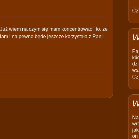
Czy
 Już wiem na czym się mam koncentrowac i to, ze
W
iam i na pewno będe jeszcze korzystała z Pani
Pam
kli
dzi
ws
Czy
W
Na
wró
jak
on 