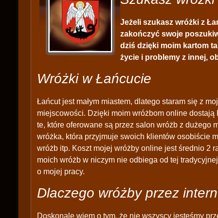
Jeżeli szukasz wróżki z Ła
zakończyć swoje poszukiwa
dziś dzięki moim kartom ta
życie i problemy z innej, 
Wróżki w Łańcucie
Łańcut jest małym miastem, dlatego staram się z moj
miejscowości. Dzięki moim wróżbom online dostają 
te, które oferowane są przez salon wróżb z dużego m
wróżka, która przyjmuje swoich klientów osobiście 
wróżb itp. Koszt mojej wróżby online jest średnio 2 r
moich wróżb w niczym nie odbiega od tej tradycyjne
o mojej pracy.
Dlaczego wróżby przez intern
Doskonale wiem o tym, że nie wszyscy jesteśmy prz