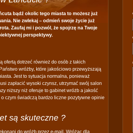
ńcuta bądź okolic tego miasta to możesz już
nia. Nie zwlekaj – odmień swoje życie już
rota. Zaufaj mi i pozwól, że spojrzę na Twoje
obiektywnej perspektywy.
ą ofertą dotrzeć również do osób z takich
Państwo wróżby, które jakościowo przewyższają
iasta. Jest to sytuacja normalna, ponieważ
musi zapłacić wysoki czynsz, utrzymać swój salon
azy niższy niż oferuje to gabinet wróżb a jakość
j o czym świadczą bardzo liczne pozytywne opinie
et są skuteczne ?
ekonani do wróżb przez e-mail. Wróżąc dla