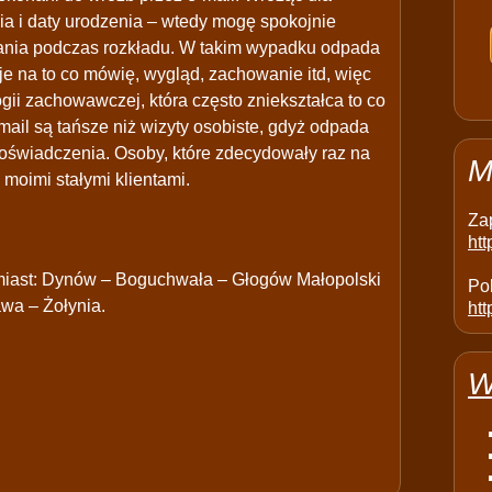
ia i daty urodzenia – wtedy mogę spokojnie
azania podczas rozkładu. W takim wypadku odpada
je na to co mówię, wygląd, zachowanie itd, więc
ogii zachowawczej, która często zniekształca to co
mail są tańsze niż wizyty osobiste, gdyż odpada
oświadczenia. Osoby, które zdecydowały raz na
M
 moimi stałymi klientami.
Za
ht
miast: Dynów – Boguchwała – Głogów Małopolski
Pol
wa – Żołynia.
htt
W