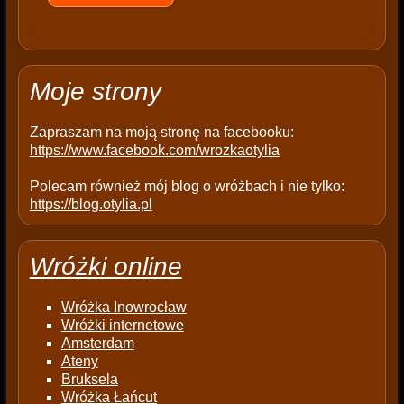
e
m
p
t
Moje strony
y
.
Zapraszam na moją stronę na facebooku:
https://www.facebook.com/wrozkaotylia
Polecam również mój blog o wróżbach i nie tylko:
https://blog.otylia.pl
Wróżki online
Wróżka Inowrocław
Wróżki internetowe
Amsterdam
Ateny
Bruksela
Wróżka Łańcut