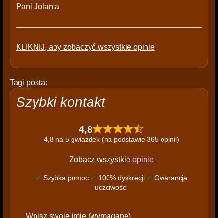
Pani Jolanta
KLIKNIJ, aby zobaczyć wszystkie opinie
Tagi posta:
Szybki kontakt
4,8
4,8 na 5 gwiazdek (na podstawie 365 opinii)
Zobacz wszystkie
opinie
✔
Szybka pomoc
✔
100% dyskrecji
✔
Gwarancja
uczciwości
P
Wpisz swoje imię (wymagane)