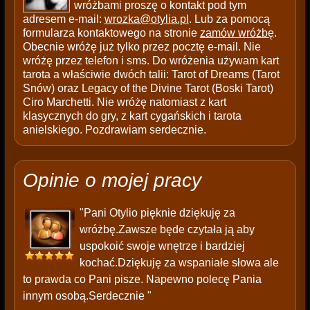
wróżbami proszę o kontakt pod tym
adresem e-mail:
wrozka@otylia.pl
. Lub za pomocą
formularza kontaktowego na stronie
zamów wróżbę
.
Obecnie wróżę już tylko przez pocztę e-mail. Nie
wróżę przez telefon i sms. Do wróżenia używam kart
tarota a właściwie dwóch talii: Tarot of Dreams (Tarot
Snów) oraz Legacy of the Divine Tarot (Boski Tarot)
Ciro Marchetti. Nie wróżę natomiast z kart
klasycznych do gry, z kart cygańskich i tarota
anielskiego. Pozdrawiam serdecznie.
Opinie o mojej pracy
"Pani Otylio pięknie dziękuję za
wróżbę.Zawsze będe czytała ją aby
uspokoić swoje wnętrze i bardziej
kochać.Dziękuję za wspaniałe słowa ale
to prawda co Pani pisze. Napewno polecę Pania
innym osobą.Serdecznie "