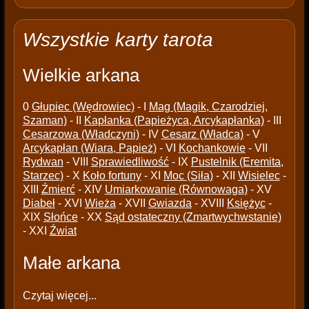
Wszystkie karty tarota
Wielkie arkana
0
Głupiec (Wędrowiec)
- I
Mag (Magik, Czarodziej,
Szaman)
- II
Kapłanka (Papieżyca, Arcykapłanka)
- III
Cesarzowa (Władczyni)
- IV
Cesarz (Władca)
- V
Arcykapłan (Wiara, Papież)
- VI
Kochankowie
- VII
Rydwan
- VIII
Sprawiedliwość
- IX
Pustelnik (Eremita,
Starzec)
- X
Koło fortuny
- XI
Moc (Siła)
- XII
Wisielec
-
XIII
Źmierć
- XIV
Umiarkowanie (Równowaga)
- XV
Diabeł
- XVI
Wieża
- XVII
Gwiazda
- XVIII
Księżyc
-
XIX
Słońce
- XX
Sąd ostateczny (Zmartwychwstanie)
- XXI
Źwiat
Małe arkana
Czytaj więcej...