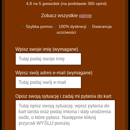
4,8 na 5 gwiazdek (na podstawie 365 opinii)
Zobacz wszystkie
opinie
✔
Szybka pomoc
✔
100% dyskrecji
✔
Gwarancja
uczciwości
P
Wpisz swoje imię (wymagane)
l
e
a
s
Wpisz swój adres e-mail (wymagane)
e
l
e
Opisz swoją sytuację i zadaj mi pytania do kart
a
v
e
t
h