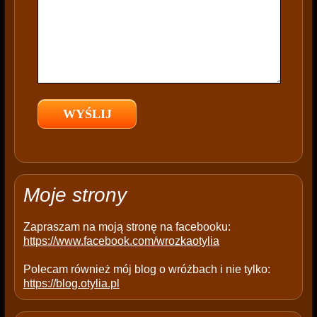
i
s
f
i
e
l
d
e
m
p
t
Moje strony
y
.
Zapraszam na moją stronę na facebooku:
https://www.facebook.com/wrozkaotylia
Polecam również mój blog o wróżbach i nie tylko:
https://blog.otylia.pl