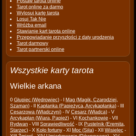
Postaw tarota online
Tarot online za darmo
Wylosuj kartę tarota
Losuj Tak Nie
Wróżba email
Stawianie kart tarota online
Przepowiadanie przyszłości z daty urodzenia
Tarot darmowy
Tarot partnerski online
Wszystkie karty tarota
Wielkie arkana
0
Głupiec (Wędrowiec)
- I
Mag (Magik, Czarodziej,
Szaman)
- II
Kapłanka (Papieżyca, Arcykapłanka)
- III
Cesarzowa (Władczyni)
- IV
Cesarz (Władca)
- V
Arcykapłan (Wiara, Papież)
- VI
Kochankowie
- VII
Rydwan
- VIII
Sprawiedliwość
- IX
Pustelnik (Eremita,
Starzec)
- X
Koło fortuny
- XI
Moc (Siła)
- XII
Wisielec
-