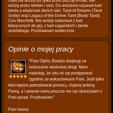
Obecnie wróżę już tylko przez pocztę e-mail. Nie
wróżę przez telefon i sms. Do wróżenia używam kart
tarota a właściwie dwóch talii: Tarot of Dreams (Tarot
Snów) oraz Legacy of the Divine Tarot (Boski Tarot)
Ciro Marchetti. Nie wróżę natomiast z kart
klasycznych do gry, z kart cygańskich i tarota
anielskiego. Pozdrawiam serdecznie.
Opinie o mojej pracy
“Pani Otylio; Bardzo dziękuję za
wskazanie właściwej drogi. Mam
nadzieję, że uda mi się postępować
zgodnie ze wskazówkami Pani. Jeśli tylko
ktoś będzie potrzebował pomocy, chętnie polecę
Panią, a i pewnie sama jeszcze nie raz skorzystam z
Pani porad. Pozdrawiam.”
Pani Iwona