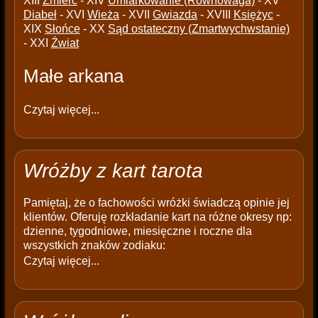
XIII
Źmierć
- XIV
Umiarkowanie (Równowaga)
- XV
Diabeł
- XVI
Wieża
- XVII
Gwiazda
- XVIII
Księżyc
-
XIX
Słońce
- XX
Sąd ostateczny (Zmartwychwstanie)
- XXI
Źwiat
Małe arkana
Czytaj więcej...
Wróżby z kart tarota
Pamiętaj, że o fachowości wróżki świadczą opinie jej
klientów. Oferuję rozkładanie kart na różne okresy np:
dzienne, tygodniowe, miesięczne i roczne dla
wszystkich znaków zodiaku:
Czytaj więcej...