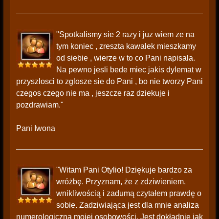
"Spotkalismy sie 2 razy i juz wiem ze na
tym koniec , zreszta kawalek mieszkamy
od siebie , wierze w to co Pani napisala.
Na pewno jesli bede miec jakis dylemat w
przyszlosci to zglosze sie do Pani , bo nie tworzy Pani
czegos czego nie ma , jeszcze raz dziekuje i
pozdrawiam."
Pani Iwona
"Witam Pani Otylio! Dziękuje bardzo za
wróżbę. Przyznam, że z zdziwieniem,
wnikliwością i zadumą czytałem prawdę o
sobie. Zadziwiająca jest dla mnie analiza
numerologiczna mojej osobowości. Jest dokładnie jak